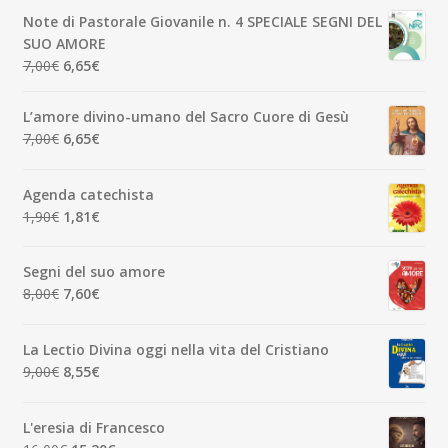
originale
attuale
Note di Pastorale Giovanile n. 4 SPECIALE SEGNI DEL
era:
è:
SUO AMORE
5,00€.
4,75€.
Il
Il
7,00
€
6,65
€
prezzo
prezzo
originale
attuale
L’amore divino-umano del Sacro Cuore di Gesù
era:
è:
Il
Il
7,00
€
6,65
€
7,00€.
6,65€.
prezzo
prezzo
originale
attuale
Agenda catechista
era:
è:
Il
Il
1,90
€
1,81
€
7,00€.
6,65€.
prezzo
prezzo
originale
attuale
Segni del suo amore
era:
è:
Il
Il
8,00
€
7,60
€
1,90€.
1,81€.
prezzo
prezzo
originale
attuale
La Lectio Divina oggi nella vita del Cristiano
era:
è:
Il
Il
9,00
€
8,55
€
8,00€.
7,60€.
prezzo
prezzo
originale
attuale
L'eresia di Francesco
era:
è: