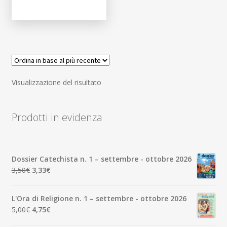
Visualizzazione del risultato
Prodotti in evidenza
Dossier Catechista n. 1 – settembre - ottobre 2026
Il
Il
3,50
€
3,33
€
prezzo
prezzo
originale
attuale
L'Ora di Religione n. 1 – settembre - ottobre 2026
era:
è:
Il
Il
5,00
€
4,75
€
3,50€.
3,33€.
prezzo
prezzo