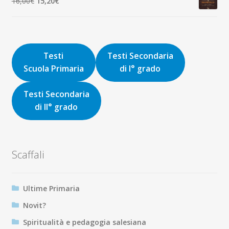
Il
Il
16,00
€
15,20
€
9,00€.
8,55€.
prezzo
prezzo
originale
attuale
era:
è:
16,00€.
15,20€.
Testi
Testi Secondaria
Scuola Primaria
di I° grado
Testi Secondaria
di II° grado
Scaffali
Ultime Primaria
Novit?
Spiritualità e pedagogia salesiana