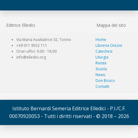
Editrice Elledici
Mappa del sito
Via Maria Ausiliatrice 32, Torino
Home
+39 011 9552 111
Libreria OnLine
Orari uffici: 9.00 - 18:00
Catechesi
info@elledici.org
Liturgia
Riviste
Scuola
News
Don Bosco
Contatti
Istituto Bernardi Semeria Editrice Elledici - P.I./C.F.
00070920053 - Tutti i diritti riservati - © 2018 – 2026