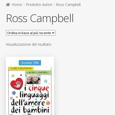
child
Home
Prodotto Autori
Ross Campbell
Espandi
Contatti
Ross Campbell
il
menu
Espandi
Don Bosco
child
il
menu
child
Visualizzazione del risultato
Sconto -5%