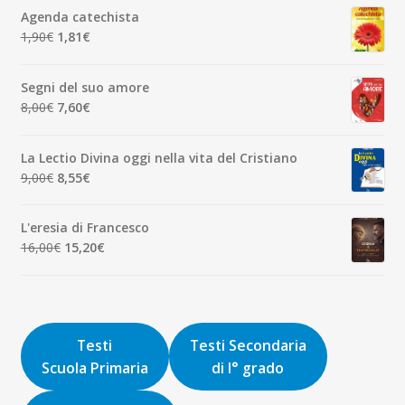
originale
attuale
Agenda catechista
era:
è:
Il
Il
1,90
€
1,81
€
7,00€.
6,65€.
prezzo
prezzo
originale
attuale
Segni del suo amore
era:
è:
Il
Il
8,00
€
7,60
€
1,90€.
1,81€.
prezzo
prezzo
originale
attuale
La Lectio Divina oggi nella vita del Cristiano
era:
è:
Il
Il
9,00
€
8,55
€
8,00€.
7,60€.
prezzo
prezzo
originale
attuale
L'eresia di Francesco
era:
è:
Il
Il
16,00
€
15,20
€
9,00€.
8,55€.
prezzo
prezzo
originale
attuale
era:
è:
16,00€.
15,20€.
Testi
Testi Secondaria
Scuola Primaria
di I° grado