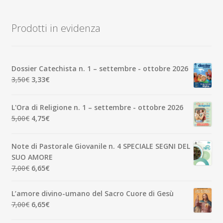
Prodotti in evidenza
Dossier Catechista n. 1 – settembre - ottobre 2026
Il
Il
3,50
€
3,33
€
prezzo
prezzo
originale
attuale
L'Ora di Religione n. 1 – settembre - ottobre 2026
era:
è:
Il
Il
5,00
€
4,75
€
3,50€.
3,33€.
prezzo
prezzo
originale
attuale
Note di Pastorale Giovanile n. 4 SPECIALE SEGNI DEL
era:
è:
SUO AMORE
5,00€.
4,75€.
Il
Il
7,00
€
6,65
€
prezzo
prezzo
originale
attuale
L’amore divino-umano del Sacro Cuore di Gesù
era:
è:
Il
Il
7,00
€
6,65
€
7,00€.
6,65€.
prezzo
prezzo