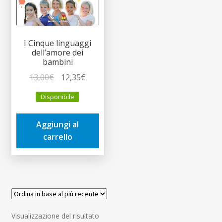
I Cinque linguaggi
dell’amore dei
bambini
Il
Il
13,00
€
12,35
€
prezzo
prezzo
Disponibile
originale
attuale
era:
è:
Aggiungi al
13,00€.
12,35€.
carrello
Visualizzazione del risultato