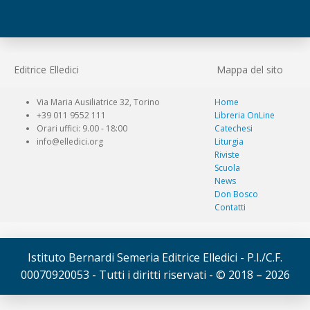
Editrice Elledici
Mappa del sito
Via Maria Ausiliatrice 32, Torino
Home
+39 011 9552 111
Libreria OnLine
Orari uffici: 9.00 - 18:00
Catechesi
info@elledici.org
Liturgia
Riviste
Scuola
News
Don Bosco
Contatti
Istituto Bernardi Semeria Editrice Elledici - P.I./C.F.
00070920053 - Tutti i diritti riservati - © 2018 – 2026