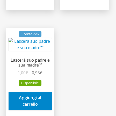
Sconto -5%
Lascerà suo padre e
sua madre””
Il
Il
1,00
€
0,95
€
prezzo
prezzo
Disponibile
originale
attuale
era:
è:
Aggiungi al
1,00€.
0,95€.
carrello