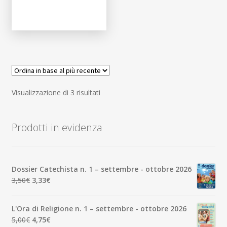
Ordina
Visualizzazione di 3 risultati
in
base
Prodotti in evidenza
al
più
recente
Dossier Catechista n. 1 – settembre - ottobre 2026
Il
Il
3,50
€
3,33
€
prezzo
prezzo
originale
attuale
L'Ora di Religione n. 1 – settembre - ottobre 2026
era:
è:
Il
Il
5,00
€
4,75
€
3,50€.
3,33€.