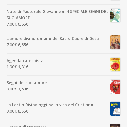
prezzo
prezzo
originale
attuale
Note di Pastorale Giovanile n. 4 SPECIALE SEGNI DEL
era:
è:
SUO AMORE
5,00€.
4,75€.
Il
Il
7,00
€
6,65
€
prezzo
prezzo
originale
attuale
L’amore divino-umano del Sacro Cuore di Gesù
era:
è:
Il
Il
7,00
€
6,65
€
7,00€.
6,65€.
prezzo
prezzo
originale
attuale
Agenda catechista
era:
è:
Il
Il
1,90
€
1,81
€
7,00€.
6,65€.
prezzo
prezzo
originale
attuale
Segni del suo amore
era:
è:
Il
Il
8,00
€
7,60
€
1,90€.
1,81€.
prezzo
prezzo
originale
attuale
La Lectio Divina oggi nella vita del Cristiano
era:
è:
Il
Il
9,00
€
8,55
€
8,00€.
7,60€.
prezzo
prezzo
originale
attuale
L'eresia di Francesco