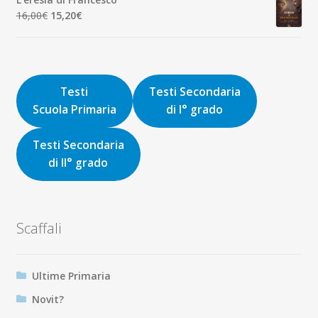
era:
è:
Il
Il
16,00
€
15,20
€
9,00€.
8,55€.
prezzo
prezzo
originale
attuale
era:
è:
16,00€.
15,20€.
Testi
Testi Secondaria
Scuola Primaria
di I° grado
Testi Secondaria
di II° grado
Scaffali
Ultime Primaria
Novit?