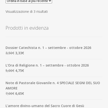
Ordina
Visualizzazione di 3 risultati
in
base
Prodotti in evidenza
al
più
recente
Dossier Catechista n. 1 – settembre - ottobre 2026
Il
Il
3,50
€
3,33
€
prezzo
prezzo
originale
attuale
L'Ora di Religione n. 1 – settembre - ottobre 2026
era:
è:
Il
Il
5,00
€
4,75
€
3,50€.
3,33€.
prezzo
prezzo
originale
attuale
Note di Pastorale Giovanile n. 4 SPECIALE SEGNI DEL SUO
era:
è:
AMORE
5,00€.
4,75€.
Il
Il
7,00
€
6,65
€
prezzo
prezzo
originale
attuale
L’amore divino-umano del Sacro Cuore di Gesù