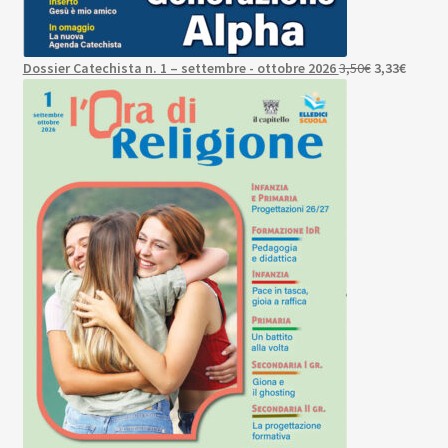
Il
Il
Dossier Catechista n. 1 – settembre - ottobre 2026
3,50
€
3,33
€
prezzo
prezzo
originale
attuale
era:
è:
3,50€.
3,33€.