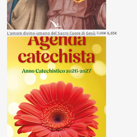
Il
Il
L’amore divino-umano del Sacro Cuore di Gesù
7,00
€
6,65
€
prezzo
prezzo
originale
attuale
era:
è:
7,00€.
6,65€.