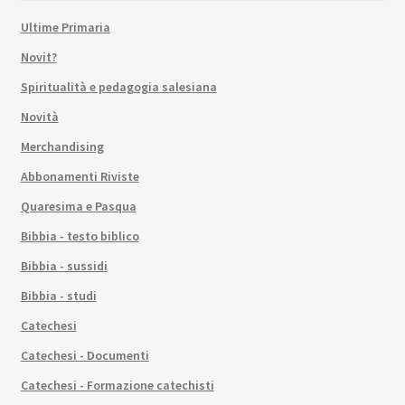
Ultime Primaria
Novit?
Spiritualità e pedagogia salesiana
Novità
Merchandising
Abbonamenti Riviste
Quaresima e Pasqua
Bibbia - testo biblico
Bibbia - sussidi
Bibbia - studi
Catechesi
Catechesi - Documenti
Catechesi - Formazione catechisti