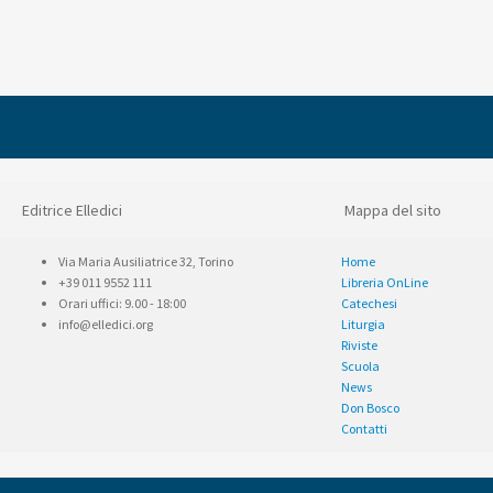
Editrice Elledici
Mappa del sito
Via Maria Ausiliatrice 32, Torino
Home
+39 011 9552 111
Libreria OnLine
Orari uffici: 9.00 - 18:00
Catechesi
info@elledici.org
Liturgia
Riviste
Scuola
News
Don Bosco
Contatti