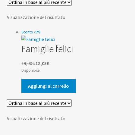
Scuola
child
Espan
Visualizzazione del risultato
Contatti
il
menu
Sconto -5%
Espan
Don Bosco
child
il
Famiglie felici
menu
child
Il
Il
19,00
€
18,05
€
prezzo
prezzo
Disponibile
originale
attuale
era:
è:
Aggiungi al carrello
19,00€.
18,05€.
Visualizzazione del risultato