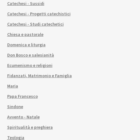
Catechesi - Sussidi
Catechesi - Progetti catechistici
Catechesi - Studi catechetici
Chiesa e pastorale
Domenica e liturgia
Don Bosco e salesianità
Ecumenismo e religioni
Fidanzati, Matrimonio e Famiglia
Maria
Papa Francesco
Sindone
Avvento - Natale
Spiritualità e preghiera
Teologia