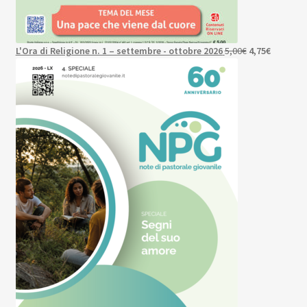
Il
Il
L'Ora di Religione n. 1 – settembre - ottobre 2026
5,00
€
4,75
€
prezzo
prezzo
originale
attuale
era:
è:
5,00€.
4,75€.