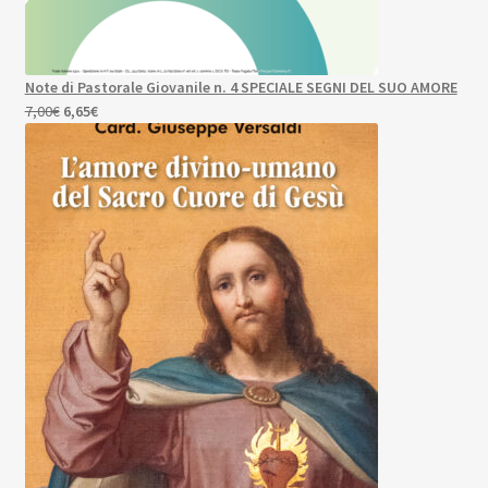
Note di Pastorale Giovanile n. 4 SPECIALE SEGNI DEL SUO AMORE
Il
Il
7,00
€
6,65
€
prezzo
prezzo
originale
attuale
era:
è:
7,00€.
6,65€.