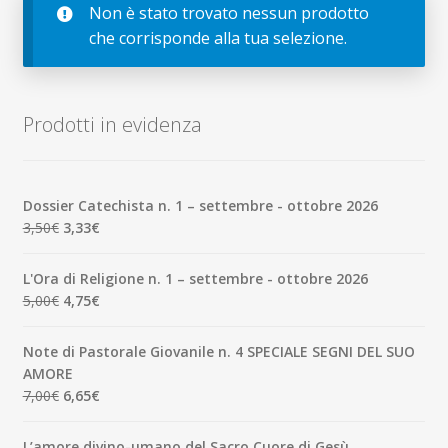
child
Non è stato trovato nessun prodotto
Espandi
Contatti
che corrisponde alla tua selezione.
il
menu
Espandi
Don Bosco
child
il
menu
Prodotti in evidenza
child
Dossier Catechista n. 1 – settembre - ottobre 2026
Il
Il
3,50
€
3,33
€
prezzo
prezzo
originale
attuale
L'Ora di Religione n. 1 – settembre - ottobre 2026
era:
è:
Il
Il
5,00
€
4,75
€
3,50€.
3,33€.
prezzo
prezzo
originale
attuale
Note di Pastorale Giovanile n. 4 SPECIALE SEGNI DEL SUO
era:
è:
AMORE
5,00€.
4,75€.
Il
Il
7,00
€
6,65
€
prezzo
prezzo
originale
attuale
L’amore divino-umano del Sacro Cuore di Gesù