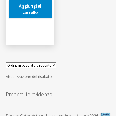
era:
è:
Aggiungi al
7,00€.
6,65€.
carrello
Visualizzazione del risultato
Prodotti in evidenza
Dossier Catechista n. 1 – settembre - ottobre 2026