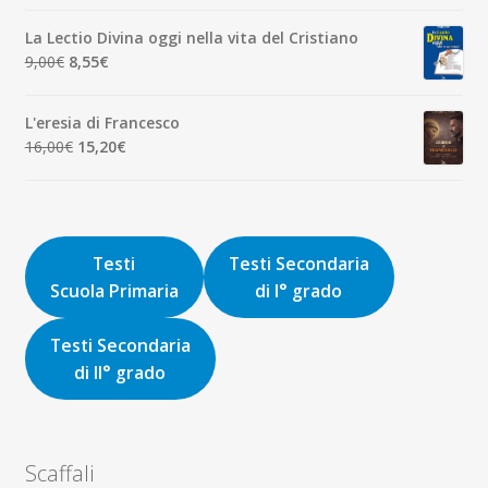
originale
attuale
La Lectio Divina oggi nella vita del Cristiano
era:
è:
Il
Il
9,00
€
8,55
€
8,00€.
7,60€.
prezzo
prezzo
originale
attuale
L'eresia di Francesco
era:
è:
Il
Il
16,00
€
15,20
€
9,00€.
8,55€.
prezzo
prezzo
originale
attuale
era:
è:
16,00€.
15,20€.
Testi
Testi Secondaria
Scuola Primaria
di I° grado
Testi Secondaria
di II° grado
Scaffali