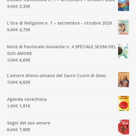
Il
Il
3,50
€
3,33
€
prezzo
prezzo
originale
attuale
L'Ora di Religione n. 1 – settembre - ottobre 2026
era:
è:
Il
Il
5,00
€
4,75
€
3,50€.
3,33€.
prezzo
prezzo
originale
attuale
Note di Pastorale Giovanile n. 4 SPECIALE SEGNI DEL
era:
è:
SUO AMORE
5,00€.
4,75€.
Il
Il
7,00
€
6,65
€
prezzo
prezzo
originale
attuale
L’amore divino-umano del Sacro Cuore di Gesù
era:
è:
Il
Il
7,00
€
6,65
€
7,00€.
6,65€.
prezzo
prezzo
originale
attuale
Agenda catechista
era:
è:
Il
Il
1,90
€
1,81
€
7,00€.
6,65€.
prezzo
prezzo
originale
attuale
Segni del suo amore
era:
è:
Il
Il
8,00
€
7,60
€
1,90€.
1,81€.
prezzo
prezzo