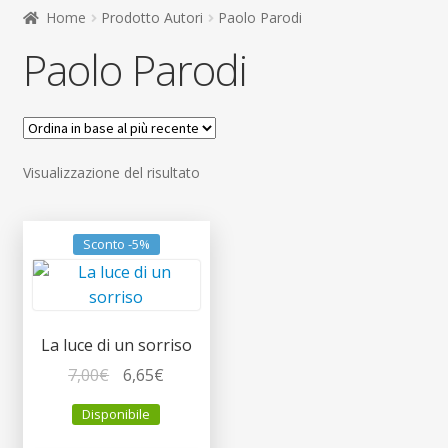
child
Home
Prodotto Autori
Paolo Parodi
Espandi
Contatti
Paolo Parodi
il
menu
Espandi
Don Bosco
child
il
menu
child
Visualizzazione del risultato
Sconto -5%
La luce di un sorriso
Il
Il
7,00
€
6,65
€
prezzo
prezzo
Disponibile
originale
attuale