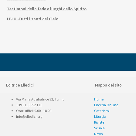
Testimoni della fede e luoghi dello Spirito
I BLU -Tutti i santi del Cielo
Editrice Elledici
Mappa del sito
Via Maria Ausiliatrice 32, Torino
Home
+39 011 9552 111
Libreria OnLine
Orari uffici: 9.00 - 18:00
Catechesi
info@elledici.org
Liturgia
Riviste
Scuola
News