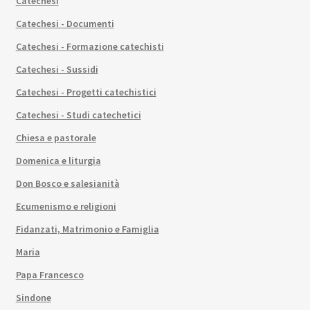
Catechesi
Catechesi - Documenti
Catechesi - Formazione catechisti
Catechesi - Sussidi
Catechesi - Progetti catechistici
Catechesi - Studi catechetici
Chiesa e pastorale
Domenica e liturgia
Don Bosco e salesianità
Ecumenismo e religioni
Fidanzati, Matrimonio e Famiglia
Maria
Papa Francesco
Sindone