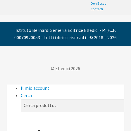
Don Bosco
Contatti
Istituto Bernardi Semeria Editrice Elledici - P.I./C.F.
00070920053 - Tutti i diritti riservati - © 2018 – 2026
© Elledici 2026
Il mio account
Cerca
Cerca:
Cerca