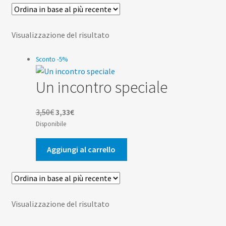
Scuola
Contatti
Visualizzazione del risultato
Don Bosco
Sconto -5%
Un incontro speciale
Il
Il
3,50
€
3,33
€
prezzo
prezzo
Disponibile
originale
attuale
era:
è:
Aggiungi al carrello
3,50€.
3,33€.
Visualizzazione del risultato