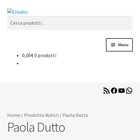
Vai
Vai
Cerca
alla
al
Cerca:
navigazione
contenuto
Menu
0,00
€
0 prodotti
Libreria Online
Catechesi
RSS
Facebook
YouTub
Wha
Liturgia
Feed
Sussidi
Home
/
Prodotto Autori
/
Paola Dutto
Paola Dutto
Riviste