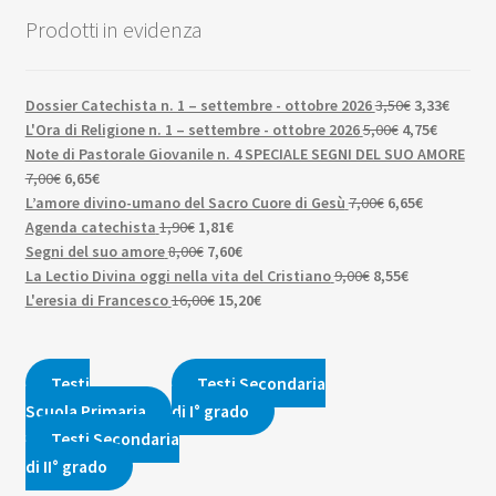
Prodotti in evidenza
Il
Il
Dossier Catechista n. 1 – settembre - ottobre 2026
3,50
€
3,33
€
Il
prezzo
Il
prezzo
L'Ora di Religione n. 1 – settembre - ottobre 2026
5,00
€
4,75
€
prezzo
originale
prezzo
attuale
Note di Pastorale Giovanile n. 4 SPECIALE SEGNI DEL SUO AMORE
Il
Il
originale
era:
attuale
è:
7,00
€
6,65
€
prezzo
prezzo
Il
era:
3,50€.
Il
è:
3,33€.
L’amore divino-umano del Sacro Cuore di Gesù
7,00
€
6,65
€
originale
attuale
Il
Il
prezzo
5,00€.
prezzo
4,75€.
Agenda catechista
1,90
€
1,81
€
era:
è:
prezzo
Il
prezzo
Il
originale
attuale
Segni del suo amore
8,00
€
7,60
€
7,00€.
6,65€.
originale
prezzo
attuale
prezzo
Il
era:
Il
è:
La Lectio Divina oggi nella vita del Cristiano
9,00
€
8,55
€
era:
originale
Il
è:
attuale
Il
prezzo
7,00€.
prezzo
6,65€.
L'eresia di Francesco
16,00
€
15,20
€
1,90€.
era:
prezzo
1,81€.
è:
prezzo
originale
attuale
8,00€.
originale
7,60€.
attuale
era:
è:
era:
è:
9,00€.
8,55€.
Testi
Testi Secondaria
16,00€.
15,20€.
Scuola Primaria
di I° grado
Testi Secondaria
di II° grado