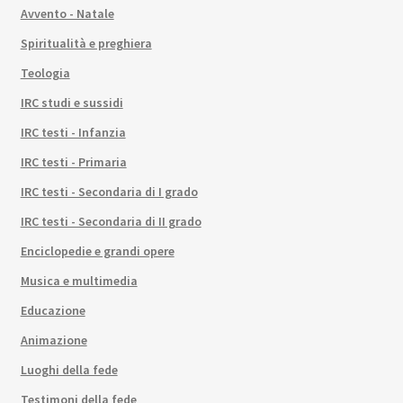
Avvento - Natale
Spiritualità e preghiera
Teologia
IRC studi e sussidi
IRC testi - Infanzia
IRC testi - Primaria
IRC testi - Secondaria di I grado
IRC testi - Secondaria di II grado
Enciclopedie e grandi opere
Musica e multimedia
Educazione
Animazione
Luoghi della fede
Testimoni della fede