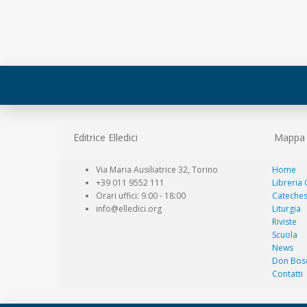
Editrice Elledici
Mappa d
Via Maria Ausiliatrice 32, Torino
Home
+39 011 9552 111
Libreria
Orari uffici: 9.00 - 18:00
Cateches
info@elledici.org
Liturgia
Riviste
Scuola
News
Don Bos
Contatti