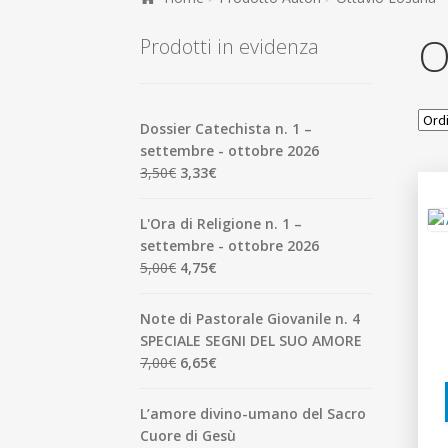
O
Prodotti in evidenza
Dossier Catechista n. 1 –
settembre - ottobre 2026
Il
Il
3,50
€
3,33
€
prezzo
prezzo
originale
attuale
L'Ora di Religione n. 1 –
era:
è:
settembre - ottobre 2026
3,50€.
3,33€.
Il
Il
5,00
€
4,75
€
prezzo
prezzo
originale
attuale
Note di Pastorale Giovanile n. 4
era:
è:
SPECIALE SEGNI DEL SUO AMORE
5,00€.
4,75€.
Il
Il
7,00
€
6,65
€
prezzo
prezzo
originale
attuale
L’amore divino-umano del Sacro
era:
è:
Cuore di Gesù