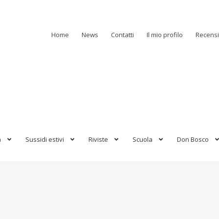
Home
News
Contatti
Il mio profilo
Recensi
a
Sussidi estivi
Riviste
Scuola
Don Bosco