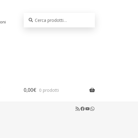
Cerca:
Cerca
oni
0,00
€
0 prodotti
RSS Feed
Facebook
YouTube
WhatsApp