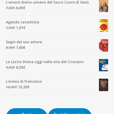
originale
attuale
L’amore divino-umano del Sacro Cuore di Gesù
era:
è:
Il
Il
7,00
€
6,65
€
7,00€.
6,65€.
prezzo
prezzo
originale
attuale
Agenda catechista
era:
è:
Il
Il
1,90
€
1,81
€
7,00€.
6,65€.
prezzo
prezzo
originale
attuale
Segni del suo amore
era:
è:
Il
Il
8,00
€
7,60
€
1,90€.
1,81€.
prezzo
prezzo
originale
attuale
La Lectio Divina oggi nella vita del Cristiano
era:
è:
Il
Il
9,00
€
8,55
€
8,00€.
7,60€.
prezzo
prezzo
originale
attuale
L'eresia di Francesco
era:
è:
Il
Il
16,00
€
15,20
€
9,00€.
8,55€.
prezzo
prezzo
originale
attuale
era:
è:
16,00€.
15,20€.