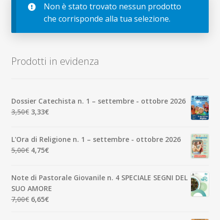
child
Non è stato trovato nessun prodotto
Espandi
Contatti
che corrisponde alla tua selezione.
il
menu
Espandi
Don Bosco
child
il
menu
Prodotti in evidenza
child
Dossier Catechista n. 1 – settembre - ottobre 2026
Il
Il
3,50
€
3,33
€
prezzo
prezzo
originale
attuale
L'Ora di Religione n. 1 – settembre - ottobre 2026
era:
è:
Il
Il
5,00
€
4,75
€
3,50€.
3,33€.
prezzo
prezzo
originale
attuale
Note di Pastorale Giovanile n. 4 SPECIALE SEGNI DEL
era:
è:
SUO AMORE
5,00€.
4,75€.
Il
Il
7,00
€
6,65
€
prezzo
prezzo