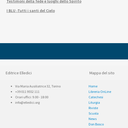
Testimoni della fede e luoghi dello Spirito
I BLU -Tutti i santi del Cielo
Editrice Elledici
Mappa del sito
Via Maria Ausiliatrice 32, Torino
Home
+39 011 9552 111
Libreria OnLine
Orari uffici: 9.00 - 18:00
Catechesi
info@elledici.org
Liturgia
Riviste
Scuola
News
Don Bosco