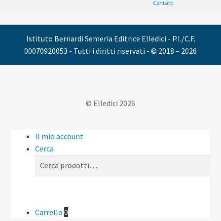
Contatti
Istituto Bernardi Semeria Editrice Elledici - P.I./C.F.
00070920053 - Tutti i diritti riservati - © 2018 – 2026
© Elledici 2026
Il mio account
Cerca
Cerca:
Cerca
Carrello
0