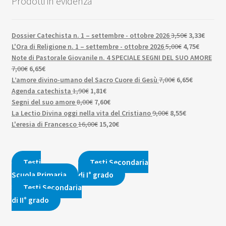
Prodotti in evidenza
Il
Il
Dossier Catechista n. 1 – settembre - ottobre 2026
3,50
€
3,33
€
Il
prezzo
Il
prezzo
L'Ora di Religione n. 1 – settembre - ottobre 2026
5,00
€
4,75
€
prezzo
originale
prezzo
attuale
Note di Pastorale Giovanile n. 4 SPECIALE SEGNI DEL SUO AMORE
Il
Il
originale
era:
attuale
è:
7,00
€
6,65
€
prezzo
prezzo
Il
era:
3,50€.
Il
è:
3,33€.
L’amore divino-umano del Sacro Cuore di Gesù
7,00
€
6,65
€
originale
attuale
Il
Il
prezzo
5,00€.
prezzo
4,75€.
Agenda catechista
1,90
€
1,81
€
era:
è:
prezzo
Il
prezzo
Il
originale
attuale
Segni del suo amore
8,00
€
7,60
€
7,00€.
6,65€.
originale
prezzo
attuale
prezzo
Il
era:
Il
è:
La Lectio Divina oggi nella vita del Cristiano
9,00
€
8,55
€
era:
originale
Il
è:
attuale
Il
prezzo
7,00€.
prezzo
6,65€.
L'eresia di Francesco
16,00
€
15,20
€
1,90€.
era:
prezzo
1,81€.
è:
prezzo
originale
attuale
8,00€.
originale
7,60€.
attuale
era:
è:
era:
è:
9,00€.
8,55€.
Testi
Testi Secondaria
16,00€.
15,20€.
Scuola Primaria
di I° grado
Testi Secondaria
di II° grado