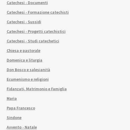
Catechesi - Documenti
Catechesi - Formazione catechisti
Catechesi - Sussidi
Catechesi - Progetti catechistici
Catechesi - Studi catechetici
Chiesa e pastorale
Domenica e liturgia
Don Bosco e salesianità
Ecumenismo e religioni
Fidanzati, Matrimonio e Famiglia
Maria
Papa Francesco
Sindone
Avvento - Natale