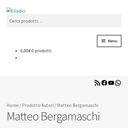
Vai
Vai
Cerca
alla
al
Cerca:
navigazione
contenuto
Menu
0,00
€
0 prodotti
Libreria Online
Catechesi
RSS
Facebook
YouTub
Wha
Liturgia
Feed
Sussidi
Home
/
Prodotto Autori
/
Matteo Bergamaschi
Matteo Bergamaschi
Riviste