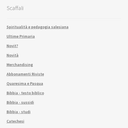
Scaffali
Spiritualità e pedagogia salesiana
Ultime Primaria
Novit?
Novità
Merchandising
Abbonamenti Riviste
Quaresima e Pasqua
Bibbia - testo biblico
Bibbia - sussidi
Bibbia - studi
Catechesi