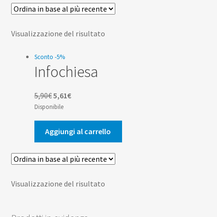
Scuola
Contatti
Visualizzazione del risultato
Don Bosco
Sconto -5%
Infochiesa
Il
Il
5,90
€
5,61
€
prezzo
prezzo
Disponibile
originale
attuale
era:
è:
Aggiungi al carrello
5,90€.
5,61€.
Visualizzazione del risultato