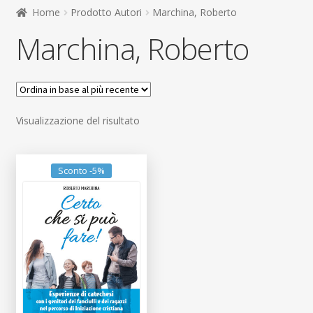
child
Home
Prodotto Autori
Marchina, Roberto
Espandi
Contatti
Marchina, Roberto
il
menu
Espandi
Don Bosco
child
il
menu
child
Visualizzazione del risultato
Sconto -5%