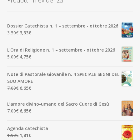
Prodotti in evidenza
Dossier Catechista n. 1 – settembre - ottobre 2026
Il
Il
3,50
€
3,33
€
prezzo
prezzo
originale
attuale
L'Ora di Religione n. 1 – settembre - ottobre 2026
era:
è:
Il
Il
5,00
€
4,75
€
3,50€.
3,33€.
prezzo
prezzo
originale
attuale
Note di Pastorale Giovanile n. 4 SPECIALE SEGNI DEL
era:
è:
SUO AMORE
5,00€.
4,75€.
Il
Il
7,00
€
6,65
€
prezzo
prezzo
originale
attuale
L’amore divino-umano del Sacro Cuore di Gesù
era:
è:
Il
Il
7,00
€
6,65
€
7,00€.
6,65€.
prezzo
prezzo
originale
attuale
Agenda catechista
era:
è:
Il
Il
1,90
€
1,81
€
7,00€.
6,65€.