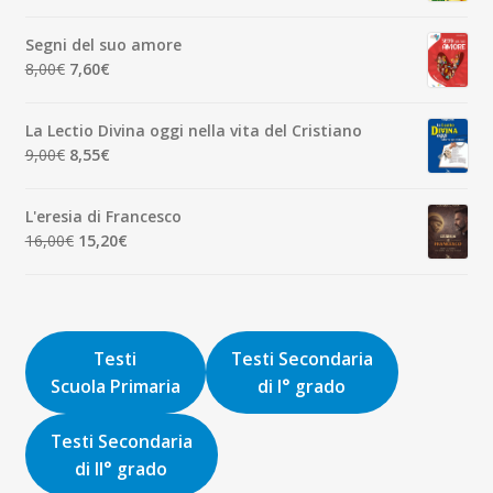
prezzo
prezzo
originale
attuale
Segni del suo amore
era:
è:
Il
Il
8,00
€
7,60
€
1,90€.
1,81€.
prezzo
prezzo
originale
attuale
La Lectio Divina oggi nella vita del Cristiano
era:
è:
Il
Il
9,00
€
8,55
€
8,00€.
7,60€.
prezzo
prezzo
originale
attuale
L'eresia di Francesco
era:
è:
Il
Il
16,00
€
15,20
€
9,00€.
8,55€.
prezzo
prezzo
originale
attuale
era:
è:
16,00€.
15,20€.
Testi
Testi Secondaria
Scuola Primaria
di I° grado
Testi Secondaria
di II° grado