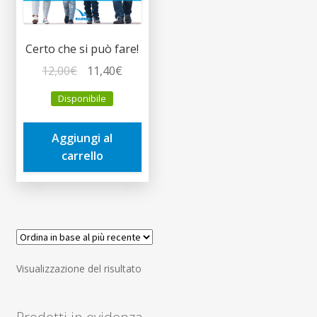
Certo che si può fare!
Il
Il
12,00
€
11,40
€
prezzo
prezzo
Disponibile
originale
attuale
era:
è:
Aggiungi al
12,00€.
11,40€.
carrello
Visualizzazione del risultato