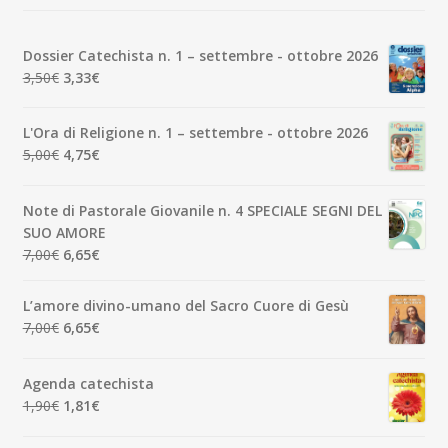
recente
Dossier Catechista n. 1 – settembre - ottobre 2026
Il
Il
3,50
€
3,33
€
prezzo
prezzo
originale
attuale
L'Ora di Religione n. 1 – settembre - ottobre 2026
era:
è:
Il
Il
5,00
€
4,75
€
3,50€.
3,33€.
prezzo
prezzo
originale
attuale
Note di Pastorale Giovanile n. 4 SPECIALE SEGNI DEL
era:
è:
SUO AMORE
5,00€.
4,75€.
Il
Il
7,00
€
6,65
€
prezzo
prezzo
originale
attuale
L’amore divino-umano del Sacro Cuore di Gesù
era:
è:
Il
Il
7,00
€
6,65
€
7,00€.
6,65€.
prezzo
prezzo
originale
attuale
Agenda catechista
era:
è:
Il
Il
1,90
€
1,81
€
7,00€.
6,65€.
prezzo
prezzo