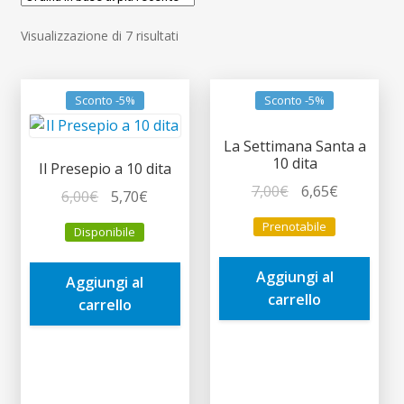
child
Espandi
Contatti
Ordina
Visualizzazione di 7 risultati
il
in
menu
Espandi
Don Bosco
base
child
il
al
Sconto -5%
Sconto -5%
menu
più
child
recente
La Settimana Santa a
10 dita
Il Presepio a 10 dita
Il
Il
7,00
€
6,65
€
Il
Il
6,00
€
5,70
€
prezzo
prezzo
prezzo
prezzo
Prenotabile
Disponibile
originale
attuale
originale
attuale
era:
è:
era:
è:
Aggiungi al
7,00€.
6,65€.
Aggiungi al
6,00€.
5,70€.
carrello
carrello