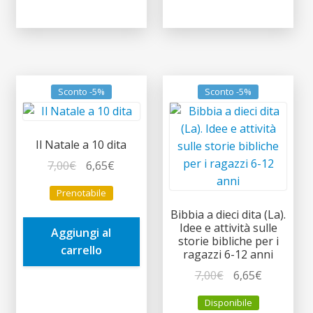
Sconto -5%
Sconto -5%
Il Natale a 10 dita
Il
Il
7,00
€
6,65
€
prezzo
prezzo
Prenotabile
originale
attuale
Bibbia a dieci dita (La).
era:
è:
Idee e attività sulle
Aggiungi al
7,00€.
6,65€.
storie bibliche per i
carrello
ragazzi 6-12 anni
Il
Il
7,00
€
6,65
€
prezzo
prezzo
Disponibile
originale
attuale