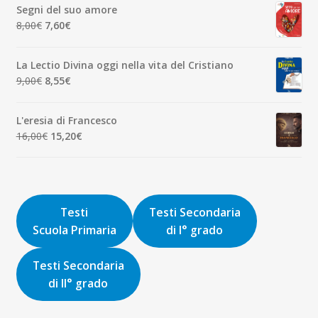
originale
attuale
Segni del suo amore
era:
è:
Il
Il
8,00
€
7,60
€
1,90€.
1,81€.
prezzo
prezzo
originale
attuale
La Lectio Divina oggi nella vita del Cristiano
era:
è:
Il
Il
9,00
€
8,55
€
8,00€.
7,60€.
prezzo
prezzo
originale
attuale
L'eresia di Francesco
era:
è:
Il
Il
16,00
€
15,20
€
9,00€.
8,55€.
prezzo
prezzo
originale
attuale
era:
è:
16,00€.
15,20€.
Testi
Testi Secondaria
Scuola Primaria
di I° grado
Testi Secondaria
di II° grado