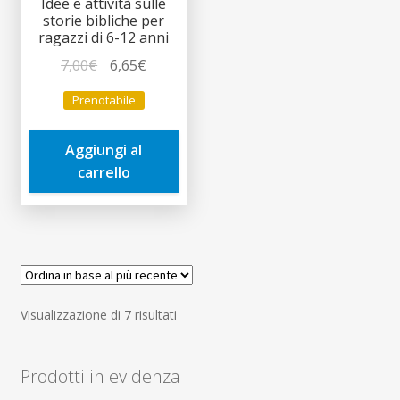
Idee e attività sulle
storie bibliche per
ragazzi di 6-12 anni
Il
Il
7,00
€
6,65
€
prezzo
prezzo
Prenotabile
originale
attuale
era:
è:
Aggiungi al
7,00€.
6,65€.
carrello
Ordina
Visualizzazione di 7 risultati
in
base
Prodotti in evidenza
al
più