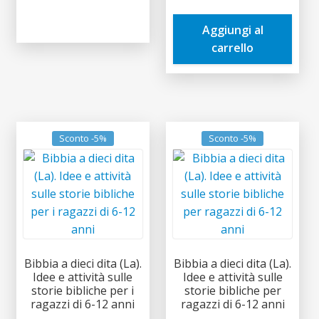
era:
è:
Aggiungi al
7,00€.
6,65€.
carrello
Sconto -5%
Sconto -5%
Bibbia a dieci dita (La).
Bibbia a dieci dita (La).
Idee e attività sulle
Idee e attività sulle
storie bibliche per i
storie bibliche per
ragazzi di 6-12 anni
ragazzi di 6-12 anni