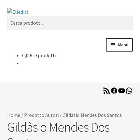
Vai
Vai
Cerca
alla
al
Cerca:
navigazione
contenuto
Menu
0,00
€
0 prodotti
Libreria Online
Catechesi
RSS
Facebook
YouTub
Wha
Liturgia
Feed
Sussidi
Home
/
Prodotto Autori
/
Gildàsio Mendes Dos Santos
Gildàsio Mendes Dos
Riviste