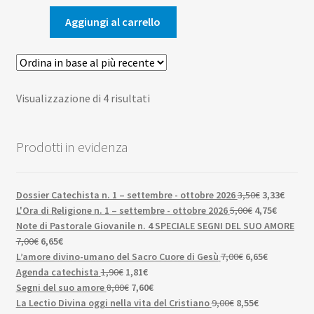
originale
attuale
era:
è:
Aggiungi al carrello
10,00€.
9,50€.
Ordina
Visualizzazione di 4 risultati
in
base
Prodotti in evidenza
al
più
recente
Il
Il
Dossier Catechista n. 1 – settembre - ottobre 2026
3,50
€
3,33
€
Il
prezzo
Il
prezzo
L'Ora di Religione n. 1 – settembre - ottobre 2026
5,00
€
4,75
€
prezzo
originale
prezzo
attuale
Note di Pastorale Giovanile n. 4 SPECIALE SEGNI DEL SUO AMORE
Il
Il
originale
era:
attuale
è:
7,00
€
6,65
€
prezzo
prezzo
Il
era:
3,50€.
Il
è:
3,33€.
L’amore divino-umano del Sacro Cuore di Gesù
7,00
€
6,65
€
originale
attuale
Il
Il
prezzo
5,00€.
prezzo
4,75€.
Agenda catechista
1,90
€
1,81
€
era:
è:
prezzo
Il
prezzo
Il
originale
attuale
Segni del suo amore
8,00
€
7,60
€
7,00€.
6,65€.
originale
prezzo
attuale
prezzo
Il
era:
Il
è:
La Lectio Divina oggi nella vita del Cristiano
9,00
€
8,55
€