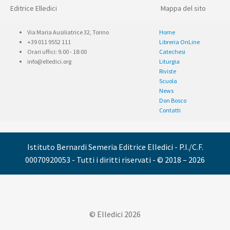
Editrice Elledici
Mappa del sito
Via Maria Ausiliatrice 32, Torino
Home
+39 011 9552 111
Libreria OnLine
Orari uffici: 9.00 - 18:00
Catechesi
info@elledici.org
Liturgia
Riviste
Scuola
News
Don Bosco
Contatti
Istituto Bernardi Semeria Editrice Elledici - P.I./C.F.
00070920053 - Tutti i diritti riservati - © 2018 – 2026
© Elledici 2026