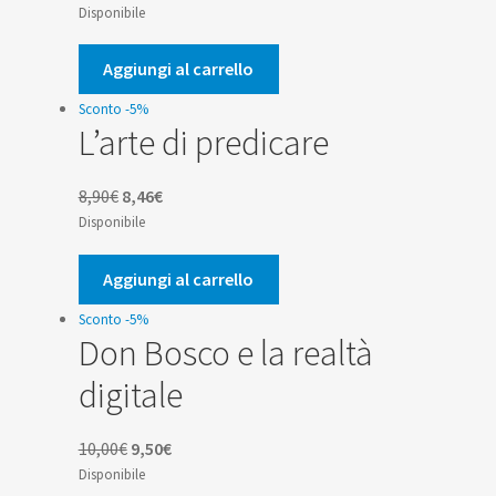
prezzo
prezzo
Disponibile
originale
attuale
era:
è:
Aggiungi al carrello
10,00€.
9,50€.
Sconto -5%
L’arte di predicare
Il
Il
8,90
€
8,46
€
prezzo
prezzo
Disponibile
originale
attuale
era:
è:
Aggiungi al carrello
8,90€.
8,46€.
Sconto -5%
Don Bosco e la realtà
digitale
Il
Il
10,00
€
9,50
€
prezzo
prezzo
Disponibile