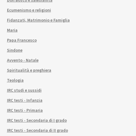
Don Bosco e salesianità
Ecumenismo e religioni
Fidanzati, Matrimonio e Famiglia
Maria
Papa Francesco
Sindone
Avvento - Natale
Spiritualità e preghiera
Teologia
IRC studi e sussidi
IRC testi - Infanzia
IRC testi - Primaria
IRC testi - Secondaria di I grado
IRC testi - Secondaria di II grado