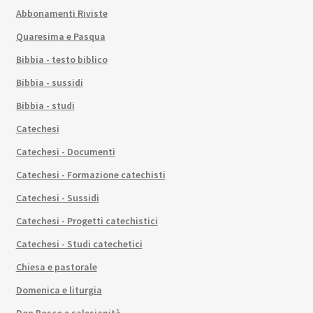
Abbonamenti Riviste
Quaresima e Pasqua
Bibbia - testo biblico
Bibbia - sussidi
Bibbia - studi
Catechesi
Catechesi - Documenti
Catechesi - Formazione catechisti
Catechesi - Sussidi
Catechesi - Progetti catechistici
Catechesi - Studi catechetici
Chiesa e pastorale
Domenica e liturgia