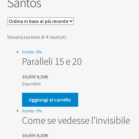
Santos
Scuola
Contatti
Don Bosco
Ordina
Visualizzazione di 4 risultati
in
base
Sconto -5%
Paralleli 15 e 20
al
più
recente
Il
Il
10,00
€
9,50
€
prezzo
prezzo
Disponibile
originale
attuale
era:
è:
Aggiungi al carrello
10,00€.
9,50€.
Sconto -5%
Come se vedesse l’invisibile
Il
Il
10,00
€
9,50
€