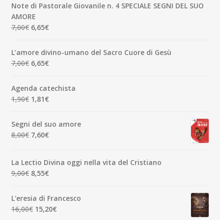
originale
attuale
Note di Pastorale Giovanile n. 4 SPECIALE SEGNI DEL SUO
era:
è:
AMORE
5,00€.
4,75€.
Il
Il
7,00
€
6,65
€
prezzo
prezzo
originale
attuale
L’amore divino-umano del Sacro Cuore di Gesù
era:
è:
Il
Il
7,00
€
6,65
€
7,00€.
6,65€.
prezzo
prezzo
originale
attuale
Agenda catechista
era:
è:
Il
Il
1,90
€
1,81
€
7,00€.
6,65€.
prezzo
prezzo
originale
attuale
Segni del suo amore
era:
è:
Il
Il
8,00
€
7,60
€
1,90€.
1,81€.
prezzo
prezzo
originale
attuale
La Lectio Divina oggi nella vita del Cristiano
era:
è:
Il
Il
9,00
€
8,55
€
8,00€.
7,60€.
prezzo
prezzo
originale
attuale
L'eresia di Francesco
era:
è:
Il
Il
16,00
€
15,20
€
9,00€.
8,55€.
prezzo
prezzo