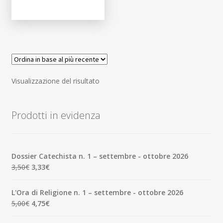
Visualizzazione del risultato
Prodotti in evidenza
Dossier Catechista n. 1 – settembre - ottobre 2026
Il
Il
3,50
€
3,33
€
prezzo
prezzo
originale
attuale
L'Ora di Religione n. 1 – settembre - ottobre 2026
era:
è:
Il
Il
5,00
€
4,75
€
3,50€.
3,33€.
prezzo
prezzo