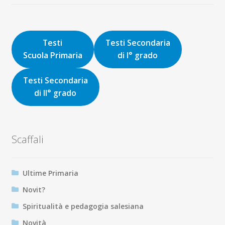
originale
attuale
era:
è:
16,00€.
15,20€.
Testi
Testi Secondaria
Scuola Primaria
di I° grado
Testi Secondaria
di II° grado
Scaffali
Ultime Primaria
Novit?
Spiritualità e pedagogia salesiana
Novità