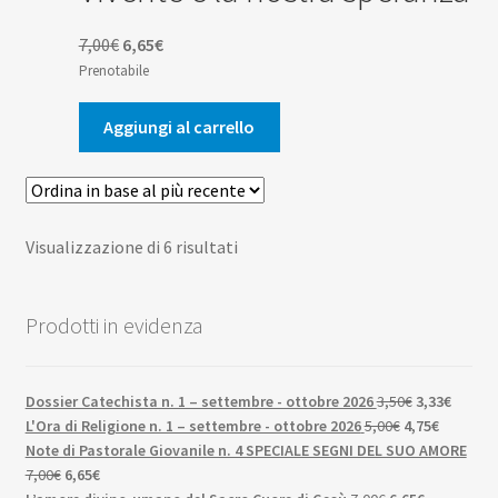
Il
Il
7,00
€
6,65
€
prezzo
prezzo
Prenotabile
originale
attuale
era:
è:
Aggiungi al carrello
7,00€.
6,65€.
Ordina
Visualizzazione di 6 risultati
in
base
Prodotti in evidenza
al
più
recente
Il
Il
Dossier Catechista n. 1 – settembre - ottobre 2026
3,50
€
3,33
€
Il
prezzo
Il
prezzo
L'Ora di Religione n. 1 – settembre - ottobre 2026
5,00
€
4,75
€
prezzo
originale
prezzo
attuale
Note di Pastorale Giovanile n. 4 SPECIALE SEGNI DEL SUO AMORE
Il
Il
originale
era:
attuale
è:
7,00
€
6,65
€
prezzo
prezzo
Il
era:
3,50€.
Il
è:
3,33€.