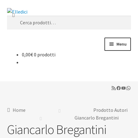
Vai
Vai
Cerca
alla
al
Cerca:
navigazione
contenuto
Menu
0,00
€
0 prodotti
Libreria Online
Catechesi
RSS Feed
Facebook
YouTub
What
Liturgia
Sussidi
Home
Prodotto Autori
Giancarlo Bregantini
Riviste
Giancarlo Bregantini