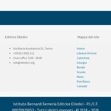
Editrice Elledici
Mappa del sito
Via Maria Ausiliatrice 32, Torino
Home
+39 011 9552 111
Libreria OnLine
Orari uffici: 9.00 - 18:00
Catechesi
info@elledici.org
Liturgia
Riviste
Scuola
News
Don Bosco
Contatti
Istituto Bernardi Semeria Editrice Elledici - P.I./C.F.
00070920053 - Tutti i diritti riservati - © 2018 – 2026