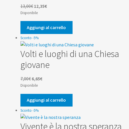
Il
Il
13,00
€
12,35
€
prezzo
prezzo
Disponibile
originale
attuale
era:
è:
Aggiungi al carrello
13,00€.
12,35€.
Sconto -5%
Volti e luoghi di una Chiesa
giovane
Il
Il
7,00
€
6,65
€
prezzo
prezzo
Disponibile
originale
attuale
era:
è:
Aggiungi al carrello
7,00€.
6,65€.
Sconto -5%
Vivente è la nostra speranza