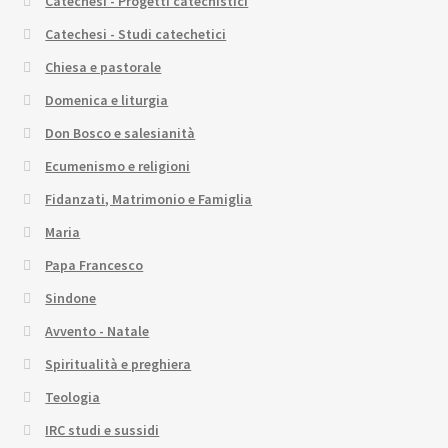
Catechesi - Progetti catechistici
Catechesi - Studi catechetici
Chiesa e pastorale
Domenica e liturgia
Don Bosco e salesianità
Ecumenismo e religioni
Fidanzati, Matrimonio e Famiglia
Maria
Papa Francesco
Sindone
Avvento - Natale
Spiritualità e preghiera
Teologia
IRC studi e sussidi