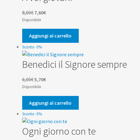
Il
Il
8,00
€
7,60
€
prezzo
prezzo
Disponibile
originale
attuale
era:
è:
Aggiungi al carrello
8,00€.
7,60€.
Sconto -5%
Benedici il Signore sempre
Il
Il
6,00
€
5,70
€
prezzo
prezzo
Disponibile
originale
attuale
era:
è:
Aggiungi al carrello
6,00€.
5,70€.
Sconto -5%
Ogni giorno con te