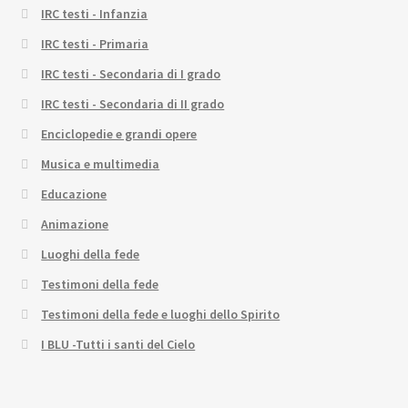
IRC testi - Infanzia
IRC testi - Primaria
IRC testi - Secondaria di I grado
IRC testi - Secondaria di II grado
Enciclopedie e grandi opere
Musica e multimedia
Educazione
Animazione
Luoghi della fede
Testimoni della fede
Testimoni della fede e luoghi dello Spirito
I BLU -Tutti i santi del Cielo