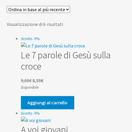
Scuola
Contatti
Ordina
Visualizzazione di 6 risultati
in
Don Bosco
base
Sconto -5%
al
Le 7 parole di Gesù sulla
più
recente
croce
Il
Il
9,00
€
8,55
€
prezzo
prezzo
Disponibile
originale
attuale
era:
è:
Aggiungi al carrello
9,00€.
8,55€.
Sconto -5%
A voi giovani