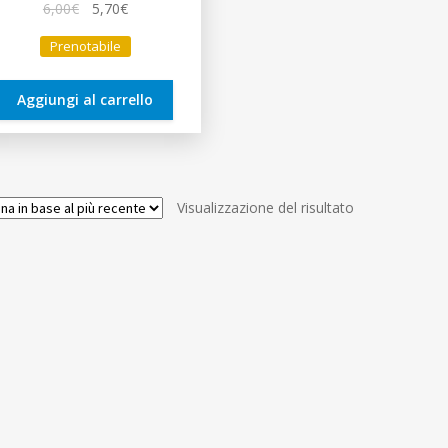
Il
Il
6,00
€
5,70
€
prezzo
prezzo
Prenotabile
originale
attuale
era:
è:
6,00€.
5,70€.
Aggiungi al carrello
Visualizzazione del risultato