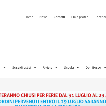
Home
News
Contatti
Il mio profilo
Recensi
a
Sussidi estivi
Riviste
Scuola
Don Bosco