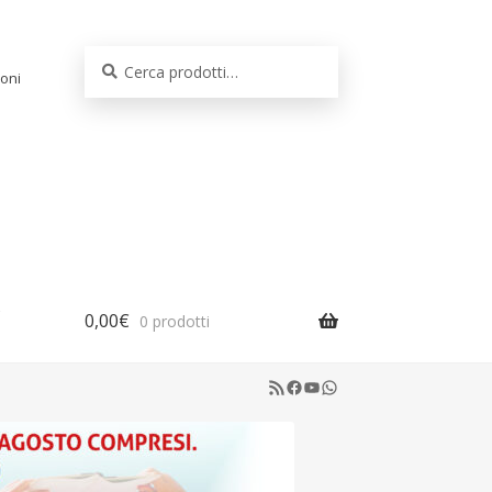
Cerca:
Cerca
oni
0,00
€
0 prodotti
RSS Feed
Facebook
YouTube
WhatsApp