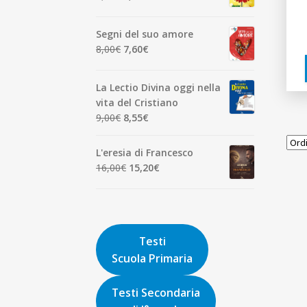
7,00€.
6,65€.
prezzo
prezzo
originale
attuale
Segni del suo amore
era:
è:
Il
Il
8,00
€
7,60
€
1,90€.
1,81€.
prezzo
prezzo
originale
attuale
La Lectio Divina oggi nella
era:
è:
vita del Cristiano
8,00€.
7,60€.
Il
Il
9,00
€
8,55
€
prezzo
prezzo
originale
attuale
L'eresia di Francesco
era:
è:
Il
Il
16,00
€
15,20
€
9,00€.
8,55€.
prezzo
prezzo
originale
attuale
era:
è:
16,00€.
15,20€.
Testi
Scuola Primaria
Testi Secondaria