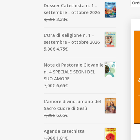
Dossier Catechista n. 1 –
settembre - ottobre 2026
Il
Il
3,50
€
3,33
€
prezzo
prezzo
originale
attuale
L'Ora di Religione n. 1 –
era:
è:
settembre - ottobre 2026
3,50€.
3,33€.
Il
Il
5,00
€
4,75
€
prezzo
prezzo
originale
attuale
Note di Pastorale Giovanile
era:
è:
n. 4 SPECIALE SEGNI DEL
5,00€.
4,75€.
SUO AMORE
Il
Il
7,00
€
6,65
€
prezzo
prezzo
originale
attuale
L’amore divino-umano del
era:
è:
Sacro Cuore di Gesù
7,00€.
6,65€.
Il
Il
7,00
€
6,65
€
prezzo
prezzo
originale
attuale
Agenda catechista
era:
è:
Il
Il
1,90
€
1,81
€