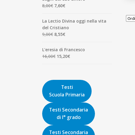
era:
è:
Il
Il
8,00
€
7,60
€
1,90€.
1,81€.
prezzo
prezzo
originale
attuale
La Lectio Divina oggi nella vita
era:
è:
del Cristiano
8,00€.
7,60€.
Il
Il
9,00
€
8,55
€
prezzo
prezzo
originale
attuale
L'eresia di Francesco
era:
è:
Il
Il
16,00
€
15,20
€
9,00€.
8,55€.
prezzo
prezzo
originale
attuale
era:
è:
16,00€.
15,20€.
Testi
Scuola Primaria
Testi Secondaria
di I° grado
Testi Secondaria