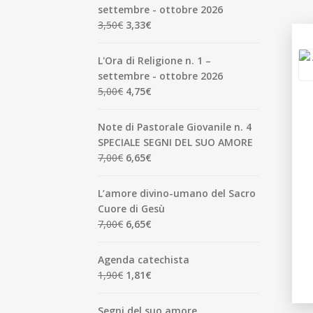
settembre - ottobre 2026
Il
Il
3,50
€
3,33
€
prezzo
prezzo
originale
attuale
L'Ora di Religione n. 1 –
era:
è:
settembre - ottobre 2026
3,50€.
3,33€.
Il
Il
5,00
€
4,75
€
prezzo
prezzo
originale
attuale
Note di Pastorale Giovanile n. 4
era:
è:
SPECIALE SEGNI DEL SUO AMORE
5,00€.
4,75€.
Il
Il
7,00
€
6,65
€
prezzo
prezzo
originale
attuale
L’amore divino-umano del Sacro
era:
è:
Cuore di Gesù
7,00€.
6,65€.
Il
Il
7,00
€
6,65
€
prezzo
prezzo
originale
attuale
Agenda catechista
era:
è:
Il
Il
1,90
€
1,81
€
7,00€.
6,65€.
prezzo
prezzo
originale
attuale
Segni del suo amore