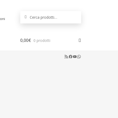
Cerca:
Cerca
oni
0,00
€
0 prodotti
RSS Feed
Facebook
YouTube
WhatsApp