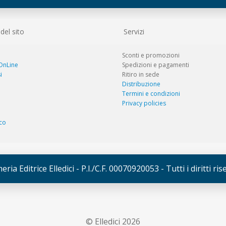
el sito
Servizi
Sconti e promozioni
 OnLine
Spedizioni e pagamenti
i
Ritiro in sede
Distribuzione
Termini e condizioni
Privacy policies
co
ria Editrice Elledici - P.I./C.F. 00070920053 - Tutti i diritti ri
© Elledici 2026