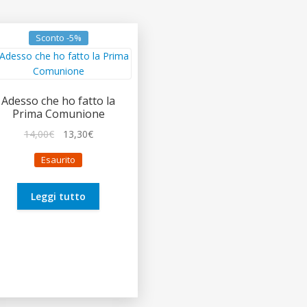
Sconto -5%
Adesso che ho fatto la
Prima Comunione
Il
Il
14,00
€
13,30
€
prezzo
prezzo
Esaurito
originale
attuale
era:
è:
14,00€.
13,30€.
Leggi tutto