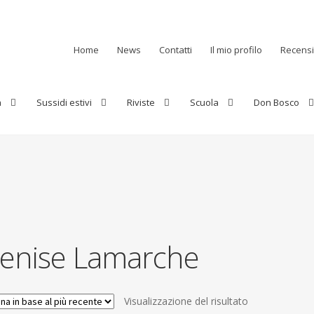
Home
News
Contatti
Il mio profilo
Recensi
a
Sussidi estivi
Riviste
Scuola
Don Bosco
enise Lamarche
Visualizzazione del risultato