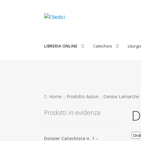
Vai
Vai
alla
al
navigazione
contenuto
LIBRERIA ONLINE
Catechesi
Liturgi
Home
Prodotto Autori
Denise Lamarche
D
Prodotti in evidenza
Dossier Catechista n. 1 –