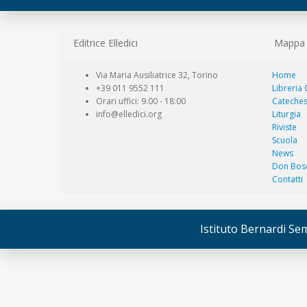
Editrice Elledici
Mappa d
Via Maria Ausiliatrice 32, Torino
Home
+39 011 9552 111
Libreria
Orari uffici: 9.00 - 18:00
Cateches
info@elledici.org
Liturgia
Riviste
Scuola
News
Don Bos
Contatti
Istituto Bernardi Seme