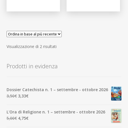
Ordina
Visualizzazione di 2 risultati
in
base
Prodotti in evidenza
al
più
recente
Dossier Catechista n. 1 – settembre - ottobre 2026
Il
Il
3,50
€
3,33
€
prezzo
prezzo
originale
attuale
L'Ora di Religione n. 1 – settembre - ottobre 2026
era:
è:
Il
Il
5,00
€
4,75
€
3,50€.
3,33€.
prezzo
prezzo