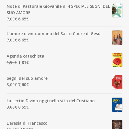
originale
attuale
Note di Pastorale Giovanile n. 4 SPECIALE SEGNI DEL
era:
è:
SUO AMORE
5,00€.
4,75€.
Il
Il
7,00
€
6,65
€
prezzo
prezzo
originale
attuale
L’amore divino-umano del Sacro Cuore di Gesù
era:
è:
Il
Il
7,00
€
6,65
€
7,00€.
6,65€.
prezzo
prezzo
originale
attuale
Agenda catechista
era:
è:
Il
Il
1,90
€
1,81
€
7,00€.
6,65€.
prezzo
prezzo
originale
attuale
Segni del suo amore
era:
è:
Il
Il
8,00
€
7,60
€
1,90€.
1,81€.
prezzo
prezzo
originale
attuale
La Lectio Divina oggi nella vita del Cristiano
era:
è:
Il
Il
9,00
€
8,55
€
8,00€.
7,60€.
prezzo
prezzo
originale
attuale
L'eresia di Francesco
era:
è: