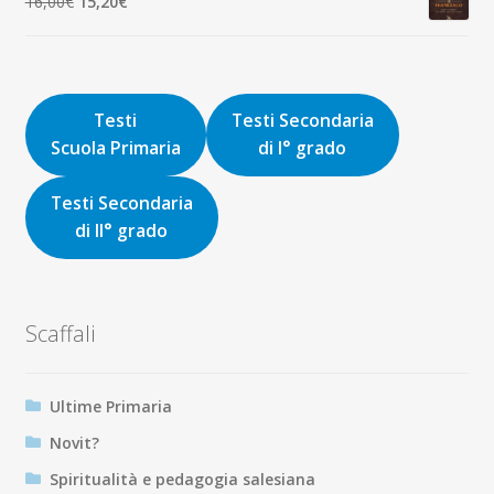
Il
Il
16,00
€
15,20
€
9,00€.
8,55€.
prezzo
prezzo
originale
attuale
era:
è:
16,00€.
15,20€.
Testi
Testi Secondaria
Scuola Primaria
di I° grado
Testi Secondaria
di II° grado
Scaffali
Ultime Primaria
Novit?
Spiritualità e pedagogia salesiana