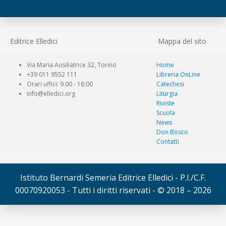
Editrice Elledici
Mappa del sito
Via Maria Ausiliatrice 32, Torino
Home
+39 011 9552 111
Libreria OnLine
Orari uffici: 9.00 - 18:00
Catechesi
info@elledici.org
Liturgia
Riviste
Scuola
News
Don Bosco
Contatti
Istituto Bernardi Semeria Editrice Elledici - P.I./C.F.
00070920053 - Tutti i diritti riservati - © 2018 – 2026