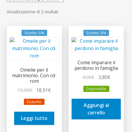
child
Espandi
Contatti
Ordina
Visualizzazione di 2 risultati
il
in
menu
Espandi
Don Bosco
base
child
il
al
Sconto -5%
Sconto -5%
menu
più
child
recente
Come imparare il
perdono in famiglia
Omelie per il
matrimonio. Con cd-
Il
Il
4,00
€
3,80
€
rom
prezzo
prezzo
Disponibile
Il
Il
19,90
€
18,91
€
originale
attuale
prezzo
prezzo
era:
è:
Esaurito
originale
attuale
Aggiungi al
4,00€.
3,80€.
era:
è:
carrello
Leggi tutto
19,90€.
18,91€.