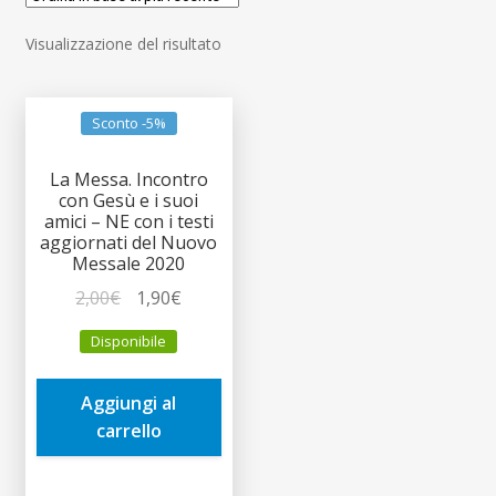
child
Espandi
Contatti
Visualizzazione del risultato
il
menu
Espandi
Don Bosco
child
il
Sconto -5%
menu
child
La Messa. Incontro
con Gesù e i suoi
amici – NE con i testi
aggiornati del Nuovo
Messale 2020
Il
Il
2,00
€
1,90
€
prezzo
prezzo
Disponibile
originale
attuale
era:
è:
Aggiungi al
2,00€.
1,90€.
carrello