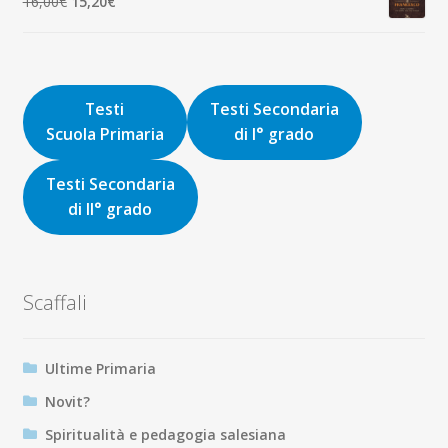
Il
Il
16,00
€
15,20
€
9,00€.
8,55€.
prezzo
prezzo
originale
attuale
era:
è:
16,00€.
15,20€.
Testi
Testi Secondaria
Scuola Primaria
di I° grado
Testi Secondaria
di II° grado
Scaffali
Ultime Primaria
Novit?
Spiritualità e pedagogia salesiana