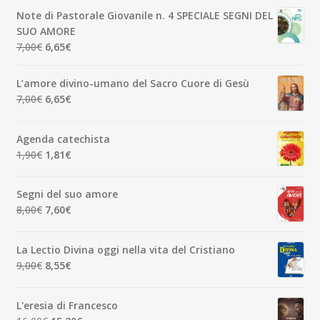
originale
attuale
Note di Pastorale Giovanile n. 4 SPECIALE SEGNI DEL
era:
è:
SUO AMORE
5,00€.
4,75€.
Il
Il
7,00
€
6,65
€
prezzo
prezzo
originale
attuale
L’amore divino-umano del Sacro Cuore di Gesù
era:
è:
Il
Il
7,00
€
6,65
€
7,00€.
6,65€.
prezzo
prezzo
originale
attuale
Agenda catechista
era:
è:
Il
Il
1,90
€
1,81
€
7,00€.
6,65€.
prezzo
prezzo
originale
attuale
Segni del suo amore
era:
è:
Il
Il
8,00
€
7,60
€
1,90€.
1,81€.
prezzo
prezzo
originale
attuale
La Lectio Divina oggi nella vita del Cristiano
era:
è:
Il
Il
9,00
€
8,55
€
8,00€.
7,60€.
prezzo
prezzo
originale
attuale
L'eresia di Francesco
era:
è: