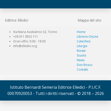
Editrice Elledici
Mappa del sito
Via Maria Ausiliatrice 32, Torino
Home
+39 011 9552 111
Libreria OnLine
Orari uffici: 9.00 - 18:00
Catechesi
info@elledici.org
Liturgia
Riviste
Scuola
News
Don Bosco
Contatti
Istituto Bernardi Semeria Editrice Elledici - P.I./C.F.
00070920053 - Tutti i diritti riservati - © 2018 – 2026