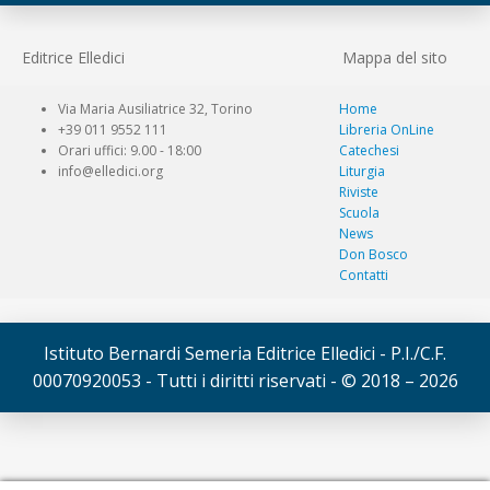
Editrice Elledici
Mappa del sito
Via Maria Ausiliatrice 32, Torino
Home
+39 011 9552 111
Libreria OnLine
Orari uffici: 9.00 - 18:00
Catechesi
info@elledici.org
Liturgia
Riviste
Scuola
News
Don Bosco
Contatti
Istituto Bernardi Semeria Editrice Elledici - P.I./C.F.
00070920053 - Tutti i diritti riservati - © 2018 – 2026