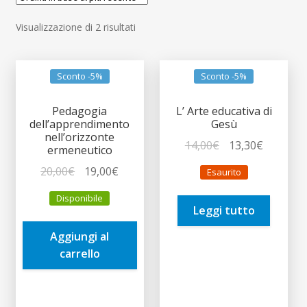
child
Espandi
Contatti
Ordina
Visualizzazione di 2 risultati
il
in
menu
Espandi
Don Bosco
base
child
il
al
Sconto -5%
Sconto -5%
menu
più
child
recente
Pedagogia
L’ Arte educativa di
dell’apprendimento
Gesù
nell’orizzonte
Il
Il
14,00
€
13,30
€
ermeneutico
prezzo
prezzo
Il
Il
20,00
€
19,00
€
Esaurito
originale
attuale
prezzo
prezzo
era:
è:
Disponibile
originale
attuale
Leggi tutto
14,00€.
13,30€.
era:
è:
Aggiungi al
20,00€.
19,00€.
carrello