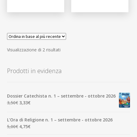
Ordina
Visualizzazione di 2 risultati
in
base
Prodotti in evidenza
al
più
recente
Dossier Catechista n. 1 – settembre - ottobre 2026
Il
Il
3,50
€
3,33
€
prezzo
prezzo
originale
attuale
L'Ora di Religione n. 1 – settembre - ottobre 2026
era:
è:
Il
Il
5,00
€
4,75
€
3,50€.
3,33€.
prezzo
prezzo