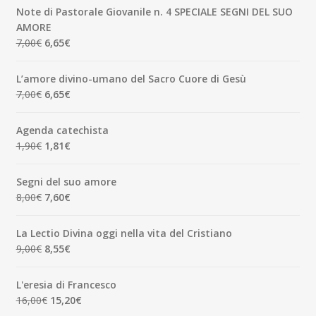
originale
attuale
Note di Pastorale Giovanile n. 4 SPECIALE SEGNI DEL SUO
era:
è:
AMORE
5,00€.
4,75€.
Il
Il
7,00
€
6,65
€
prezzo
prezzo
originale
attuale
L’amore divino-umano del Sacro Cuore di Gesù
era:
è:
Il
Il
7,00
€
6,65
€
7,00€.
6,65€.
prezzo
prezzo
originale
attuale
Agenda catechista
era:
è:
Il
Il
1,90
€
1,81
€
7,00€.
6,65€.
prezzo
prezzo
originale
attuale
Segni del suo amore
era:
è:
Il
Il
8,00
€
7,60
€
1,90€.
1,81€.
prezzo
prezzo
originale
attuale
La Lectio Divina oggi nella vita del Cristiano
era:
è:
Il
Il
9,00
€
8,55
€
8,00€.
7,60€.
prezzo
prezzo
originale
attuale
L'eresia di Francesco
era:
è:
Il
Il
16,00
€
15,20
€
9,00€.
8,55€.
prezzo
prezzo