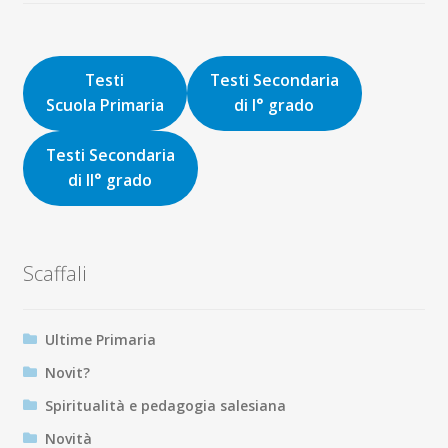
originale
attuale
era:
è:
16,00€.
15,20€.
Testi
Testi Secondaria
Scuola Primaria
di I° grado
Testi Secondaria
di II° grado
Scaffali
Ultime Primaria
Novit?
Spiritualità e pedagogia salesiana
Novità