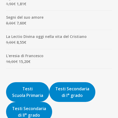
era:
è:
Il
Il
1,90
€
1,81
€
7,00€.
6,65€.
prezzo
prezzo
originale
attuale
Segni del suo amore
era:
è:
Il
Il
8,00
€
7,60
€
1,90€.
1,81€.
prezzo
prezzo
originale
attuale
La Lectio Divina oggi nella vita del Cristiano
era:
è:
Il
Il
9,00
€
8,55
€
8,00€.
7,60€.
prezzo
prezzo
originale
attuale
L'eresia di Francesco
era:
è:
Il
Il
16,00
€
15,20
€
9,00€.
8,55€.
prezzo
prezzo
originale
attuale
era:
è:
16,00€.
15,20€.
Testi
Testi Secondaria
Scuola Primaria
di I° grado
Testi Secondaria
di II° grado