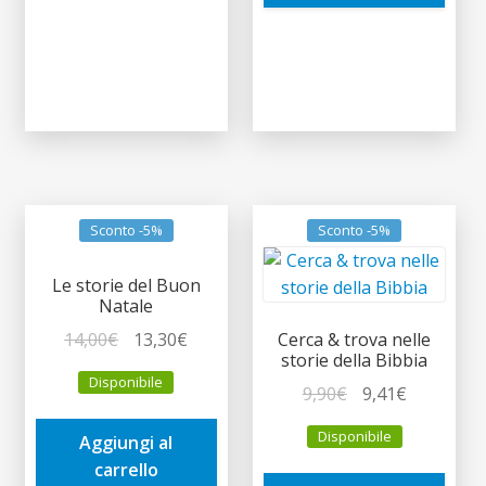
Sconto -5%
Sconto -5%
Le storie del Buon
Natale
Il
Il
14,00
€
13,30
€
Cerca & trova nelle
storie della Bibbia
prezzo
prezzo
Disponibile
originale
attuale
Il
Il
9,90
€
9,41
€
era:
è:
prezzo
prezzo
Disponibile
Aggiungi al
14,00€.
13,30€.
originale
attuale
carrello
era:
è: