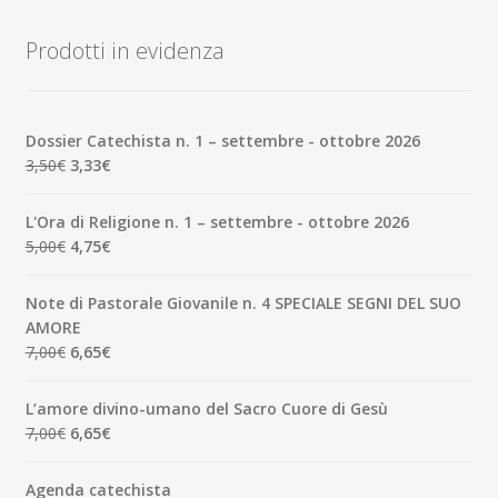
recente
Prodotti in evidenza
Dossier Catechista n. 1 – settembre - ottobre 2026
Il
Il
3,50
€
3,33
€
prezzo
prezzo
originale
attuale
L'Ora di Religione n. 1 – settembre - ottobre 2026
era:
è:
Il
Il
5,00
€
4,75
€
3,50€.
3,33€.
prezzo
prezzo
originale
attuale
Note di Pastorale Giovanile n. 4 SPECIALE SEGNI DEL SUO
era:
è:
AMORE
5,00€.
4,75€.
Il
Il
7,00
€
6,65
€
prezzo
prezzo
originale
attuale
L’amore divino-umano del Sacro Cuore di Gesù
era:
è:
Il
Il
7,00
€
6,65
€
7,00€.
6,65€.
prezzo
prezzo
originale
attuale
Agenda catechista