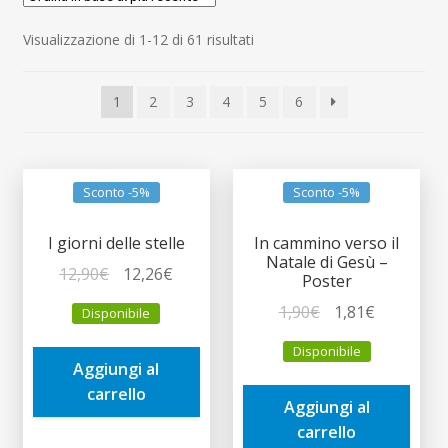
child
Espandi
Contatti
Ordina
Visualizzazione di 1-12 di 61 risultati
il
in
menu
Espandi
Don Bosco
base
child
il
1
2
3
4
5
6
al
menu
più
child
recente
Sconto -5%
Sconto -5%
I giorni delle stelle
In cammino verso il
Natale di Gesù –
Il
Il
12,90
€
12,26
€
Poster
prezzo
prezzo
Il
Il
1,90
€
1,81
€
Disponibile
originale
attuale
prezzo
prezzo
era:
è:
Disponibile
originale
attuale
Aggiungi al
12,90€.
12,26€.
era:
è:
carrello
Aggiungi al
1,90€.
1,81€.
carrello