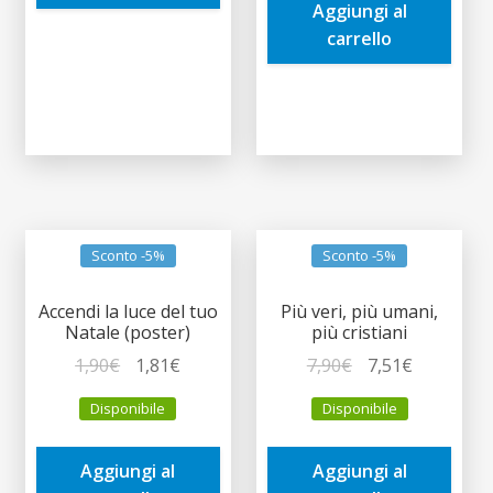
Aggiungi al
9,90€.
9,41€.
carrello
Sconto -5%
Sconto -5%
Accendi la luce del tuo
Più veri, più umani,
Natale (poster)
più cristiani
Il
Il
Il
Il
1,90
€
1,81
€
7,90
€
7,51
€
prezzo
prezzo
prezzo
prezzo
Disponibile
Disponibile
originale
attuale
originale
attuale
era:
è:
era:
è:
Aggiungi al
Aggiungi al
1,90€.
1,81€.
7,90€.
7,51€.