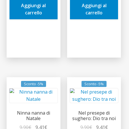
Aggiungi al
Aggiungi al
3,50€.
3,33€.
7,00€.
6,65€.
carrello
carrello
Sconto -5%
Sconto -5%
Ninna nanna di
Nel presepe di
Natale
sughero: Dio tra noi
Il
Il
Il
Il
9,90
€
9,41
€
9,90
€
9,41
€