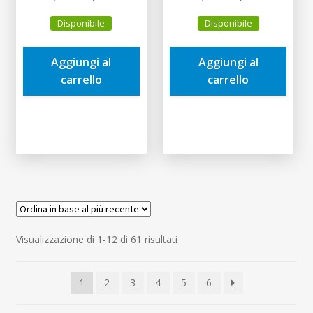
prezzo
prezzo
prezzo
prezzo
Disponibile
Disponibile
originale
attuale
originale
attuale
era:
è:
era:
è:
Aggiungi al
Aggiungi al
9,90€.
9,41€.
9,90€.
9,41€.
carrello
carrello
Ordina
Visualizzazione di 1-12 di 61 risultati
in
base
1
2
3
4
5
6
al
più