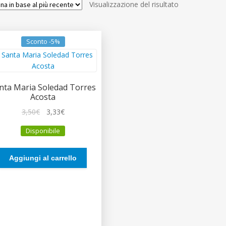
Visualizzazione del risultato
Sconto -5%
nta Maria Soledad Torres
Acosta
Il
Il
3,50
€
3,33
€
prezzo
prezzo
Disponibile
originale
attuale
era:
è:
3,50€.
3,33€.
Aggiungi al carrello