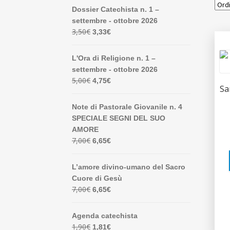
Dossier Catechista n. 1 –
settembre - ottobre 2026
Il
Il
3,50
€
3,33
€
prezzo
prezzo
originale
attuale
L'Ora di Religione n. 1 –
era:
è:
settembre - ottobre 2026
3,50€.
3,33€.
Il
Il
5,00
€
4,75
€
Sa
prezzo
prezzo
originale
attuale
Note di Pastorale Giovanile n. 4
era:
è:
SPECIALE SEGNI DEL SUO
5,00€.
4,75€.
AMORE
Il
Il
7,00
€
6,65
€
prezzo
prezzo
originale
attuale
L’amore divino-umano del Sacro
era:
è:
Cuore di Gesù
7,00€.
6,65€.
Il
Il
7,00
€
6,65
€
prezzo
prezzo
originale
attuale
Agenda catechista
era:
è:
Il
Il
1,90
€
1,81
€