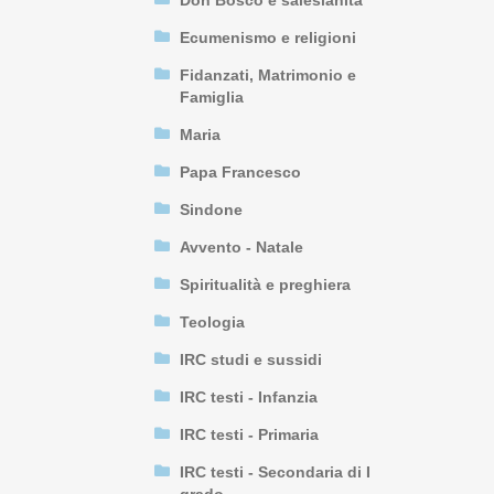
Don Bosco e salesianità
Ecumenismo e religioni
Fidanzati, Matrimonio e
Famiglia
Maria
Papa Francesco
Sindone
Avvento - Natale
Spiritualità e preghiera
Teologia
IRC studi e sussidi
IRC testi - Infanzia
IRC testi - Primaria
IRC testi - Secondaria di I