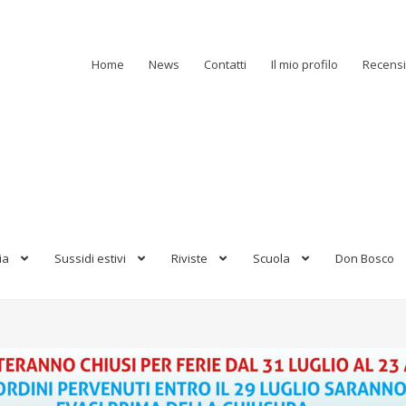
Home
News
Contatti
Il mio profilo
Recensi
ia
Sussidi estivi
Riviste
Scuola
Don Bosco