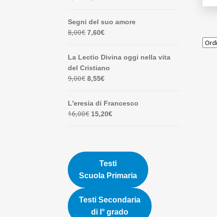
7,00€.
6,65€.
prezzo
prezzo
originale
attuale
Segni del suo amore
era:
è:
Il
Il
8,00
€
7,60
€
1,90€.
1,81€.
prezzo
prezzo
originale
attuale
La Lectio Divina oggi nella vita
era:
è:
del Cristiano
8,00€.
7,60€.
Il
Il
9,00
€
8,55
€
prezzo
prezzo
originale
attuale
L'eresia di Francesco
era:
è:
Il
Il
16,00
€
15,20
€
9,00€.
8,55€.
prezzo
prezzo
originale
attuale
era:
è:
16,00€.
15,20€.
Testi
Scuola Primaria
Testi Secondaria
di I° grado