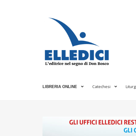
Vai
Vai
alla
al
navigazione
contenuto
Catechesi
Liturg
LIBRERIA ONLINE