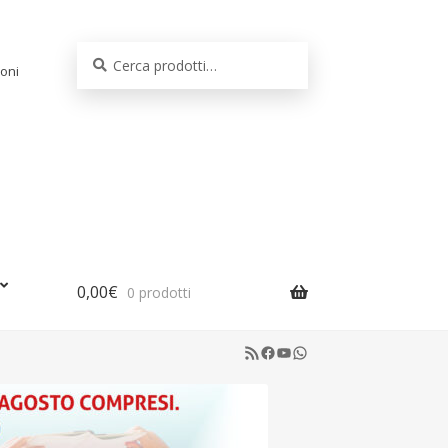
Cerca:
Cerca
oni
0,00
€
0 prodotti
RSS Feed
Facebook
YouTube
WhatsApp