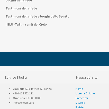
Luoghi della fede
Testimoni della fede
Testimoni della fede e luoghi dello Spirito
I BLU -Tutti i santi del Cielo
Editrice Elledici
Mappa del sito
Via Maria Ausiliatrice 32, Torino
Home
+39 011 9552 111
Libreria OnLine
Orari uffici: 9.00 - 18:00
Catechesi
info@elledici.org
Liturgia
Riviste