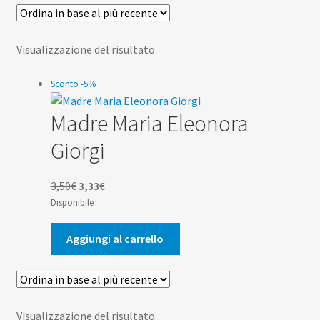
Scuola
Contatti
Visualizzazione del risultato
Don Bosco
Sconto -5%
Madre Maria Eleonora
Giorgi
Il
Il
3,50
€
3,33
€
prezzo
prezzo
Disponibile
originale
attuale
era:
è:
Aggiungi al carrello
3,50€.
3,33€.
Visualizzazione del risultato