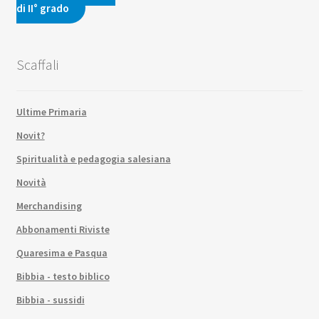
di II° grado
Scaffali
Ultime Primaria
Novit?
Spiritualità e pedagogia salesiana
Novità
Merchandising
Abbonamenti Riviste
Quaresima e Pasqua
Bibbia - testo biblico
Bibbia - sussidi