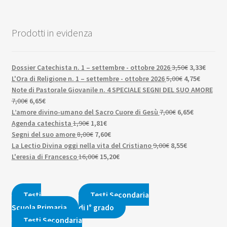
Prodotti in evidenza
Il
Il
Dossier Catechista n. 1 – settembre - ottobre 2026
3,50
€
3,33
€
Il
prezzo
Il
prezzo
L'Ora di Religione n. 1 – settembre - ottobre 2026
5,00
€
4,75
€
prezzo
originale
prezzo
attuale
Note di Pastorale Giovanile n. 4 SPECIALE SEGNI DEL SUO AMORE
Il
Il
originale
era:
attuale
è:
7,00
€
6,65
€
prezzo
prezzo
Il
era:
3,50€.
Il
è:
3,33€.
L’amore divino-umano del Sacro Cuore di Gesù
7,00
€
6,65
€
originale
attuale
Il
Il
prezzo
5,00€.
prezzo
4,75€.
Agenda catechista
1,90
€
1,81
€
era:
è:
prezzo
Il
prezzo
Il
originale
attuale
Segni del suo amore
8,00
€
7,60
€
7,00€.
6,65€.
originale
prezzo
attuale
prezzo
Il
era:
Il
è:
La Lectio Divina oggi nella vita del Cristiano
9,00
€
8,55
€
era:
originale
Il
è:
attuale
Il
prezzo
7,00€.
prezzo
6,65€.
L'eresia di Francesco
16,00
€
15,20
€
1,90€.
era:
prezzo
1,81€.
è:
prezzo
originale
attuale
8,00€.
originale
7,60€.
attuale
era:
è:
era:
è:
9,00€.
8,55€.
Testi
Testi Secondaria
16,00€.
15,20€.
Scuola Primaria
di I° grado
Testi Secondaria