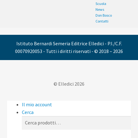
Scuola
News
Don Bosco
Contatti
Istituto Bernardi Semeria Editrice Elledici - P.I./C.F.
00070920053 - Tutti i diritti riservati - © 2018 – 2026
© Elledici 2026
Il mio account
Cerca
Cerca:
Cerca