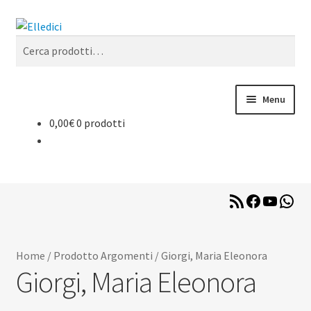
Vai
Vai
Cerca
alla
al
Cerca:
navigazione
contenuto
Menu
0,00
€
0 prodotti
Libreria Online
Catechesi
RSS
Facebook
YouTub
Wha
Liturgia
Feed
Sussidi
Home
/
Prodotto Argomenti
/
Giorgi, Maria Eleonora
Giorgi, Maria Eleonora
Riviste