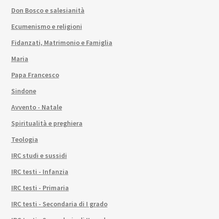
Don Bosco e salesianità
Ecumenismo e religioni
Fidanzati, Matrimonio e Famiglia
Maria
Papa Francesco
Sindone
Avvento - Natale
Spiritualità e preghiera
Teologia
IRC studi e sussidi
IRC testi - Infanzia
IRC testi - Primaria
IRC testi - Secondaria di I grado