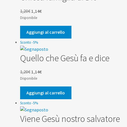
Il
Il
1,20
€
1,14
€
prezzo
prezzo
Disponibile
originale
attuale
era:
è:
Aggiungi al carrello
1,20€.
1,14€.
Sconto -5%
Quello che Gesù fa e dice
Il
Il
1,20
€
1,14
€
prezzo
prezzo
Disponibile
originale
attuale
era:
è:
Aggiungi al carrello
1,20€.
1,14€.
Sconto -5%
Viene Gesù nostro salvatore