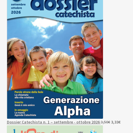
Il
Il
Dossier Catechista n. 1 – settembre - ottobre 2026
3,50
€
3,33
€
prezzo
prezzo