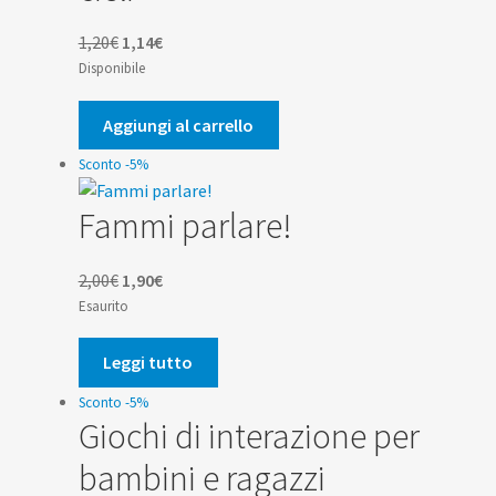
Il
Il
1,20
€
1,14
€
prezzo
prezzo
Disponibile
originale
attuale
era:
è:
Aggiungi al carrello
1,20€.
1,14€.
Sconto -5%
Fammi parlare!
Il
Il
2,00
€
1,90
€
prezzo
prezzo
Esaurito
originale
attuale
era:
è:
Leggi tutto
2,00€.
1,90€.
Sconto -5%
Giochi di interazione per
bambini e ragazzi