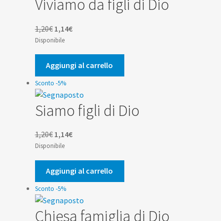
Viviamo da figli di Dio
Il
Il
1,20
€
1,14
€
prezzo
prezzo
Disponibile
originale
attuale
era:
è:
Aggiungi al carrello
1,20€.
1,14€.
Sconto -5%
Siamo figli di Dio
Il
Il
1,20
€
1,14
€
prezzo
prezzo
Disponibile
originale
attuale
era:
è:
Aggiungi al carrello
1,20€.
1,14€.
Sconto -5%
Chiesa famiglia di Dio