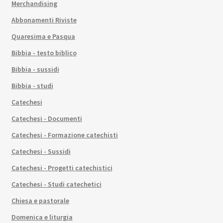
Merchandising
Abbonamenti Riviste
Quaresima e Pasqua
Bibbia - testo biblico
Bibbia - sussidi
Bibbia - studi
Catechesi
Catechesi - Documenti
Catechesi - Formazione catechisti
Catechesi - Sussidi
Catechesi - Progetti catechistici
Catechesi - Studi catechetici
Chiesa e pastorale
Domenica e liturgia