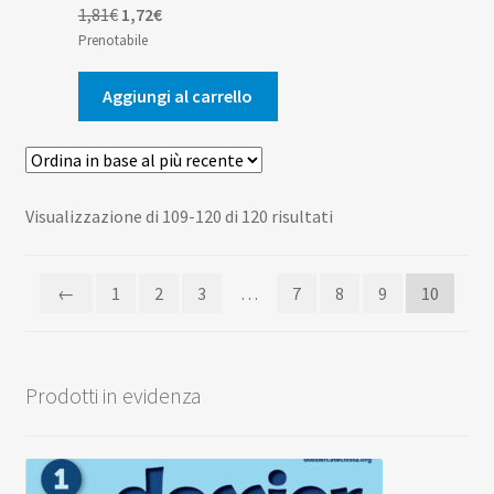
Il
Il
1,81
€
1,72
€
prezzo
prezzo
Prenotabile
originale
attuale
era:
è:
Aggiungi al carrello
1,81€.
1,72€.
Ordina
Visualizzazione di 109-120 di 120 risultati
in
base
←
1
2
3
…
7
8
9
10
al
più
recente
Prodotti in evidenza