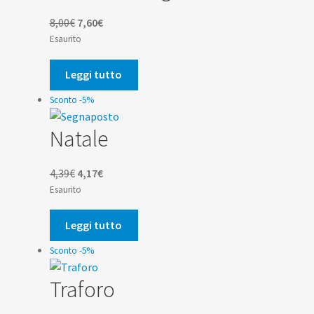
Il
Il
8,00
€
7,60
€
prezzo
prezzo
Esaurito
originale
attuale
era:
è:
Leggi tutto
8,00€.
7,60€.
Sconto -5%
Natale
Il
Il
4,39
€
4,17
€
prezzo
prezzo
Esaurito
originale
attuale
era:
è:
Leggi tutto
4,39€.
4,17€.
Sconto -5%
Traforo