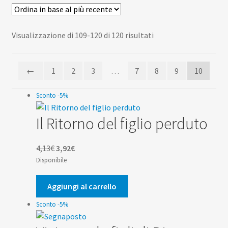
Scuola
child
Espan
Contatti
Ordina
Visualizzazione di 109-120 di 120 risultati
il
in
menu
Espan
Don Bosco
base
child
il
←
1
2
3
…
7
8
9
10
al
menu
più
child
Sconto -5%
recente
Il Ritorno del figlio perduto
Il
Il
4,13
€
3,92
€
prezzo
prezzo
Disponibile
originale
attuale
era:
è:
Aggiungi al carrello
4,13€.
3,92€.
Sconto -5%