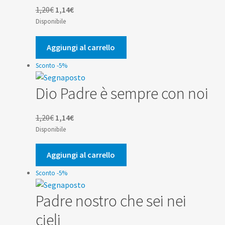
Il
Il
1,20
€
1,14
€
prezzo
prezzo
Disponibile
originale
attuale
era:
è:
Aggiungi al carrello
1,20€.
1,14€.
Sconto -5%
Dio Padre è sempre con noi
Il
Il
1,20
€
1,14
€
prezzo
prezzo
Disponibile
originale
attuale
era:
è:
Aggiungi al carrello
1,20€.
1,14€.
Sconto -5%
Padre nostro che sei nei
cieli