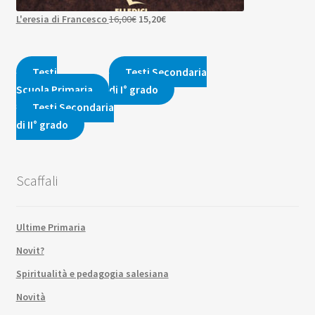
Il
Il
L'eresia di Francesco
16,00
€
15,20
€
prezzo
prezzo
originale
attuale
era:
è:
Testi
Testi Secondaria
16,00€.
15,20€.
Scuola Primaria
di I° grado
Testi Secondaria
di II° grado
Scaffali
Ultime Primaria
Novit?
Spiritualità e pedagogia salesiana
Novità