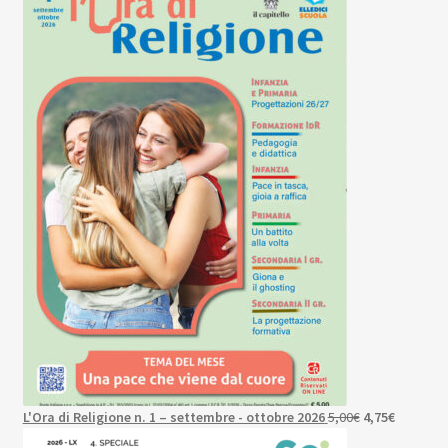
originale
attuale
era:
è:
3,50€.
3,33€.
Il
Il
L'Ora di Religione n. 1 – settembre - ottobre 2026
5,00
€
4,75
€
prezzo
prezzo