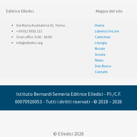
Editrice Elledici
Mappa del sito
Via Maria Ausiliatrice 32, Torino
Home
+39 011 9552 111
Libreria OnLine
Orari uffici: 9.00 - 18:00
Catechesi
info@elledici.org
Liturgia
Riviste
Scuola
News
Don Bosco
Contatti
Istituto Bernardi Semeria Editrice Elledici - P.I./C.F.
00070920053 - Tutti i diritti riservati - © 2018 – 2026
© Elledici 2026