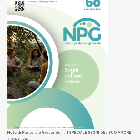
originale
attuale
era:
è:
5,00€.
4,75€.
Note di Pastorale Giovanile n. 4 SPECIALE SEGNI DEL SUO AMORE
Il
Il
7,00
€
6,65
€