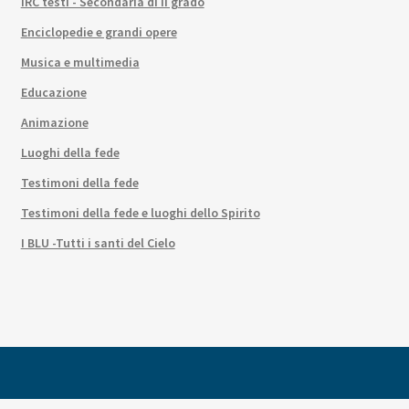
IRC testi - Secondaria di II grado
Enciclopedie e grandi opere
Musica e multimedia
Educazione
Animazione
Luoghi della fede
Testimoni della fede
Testimoni della fede e luoghi dello Spirito
I BLU -Tutti i santi del Cielo