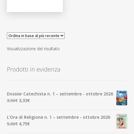
Visualizzazione del risultato
Prodotti in evidenza
Dossier Catechista n. 1 – settembre - ottobre 2026
Il
Il
3,50
€
3,33
€
prezzo
prezzo
originale
attuale
L'Ora di Religione n. 1 – settembre - ottobre 2026
era:
è:
Il
Il
5,00
€
4,75
€
3,50€.
3,33€.
prezzo
prezzo