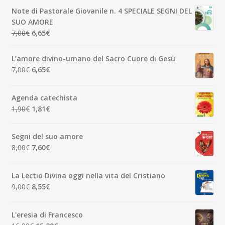
originale
attuale
Note di Pastorale Giovanile n. 4 SPECIALE SEGNI DEL
era:
è:
SUO AMORE
5,00€.
4,75€.
Il
Il
7,00
€
6,65
€
prezzo
prezzo
originale
attuale
L’amore divino-umano del Sacro Cuore di Gesù
era:
è:
Il
Il
7,00
€
6,65
€
7,00€.
6,65€.
prezzo
prezzo
originale
attuale
Agenda catechista
era:
è:
Il
Il
1,90
€
1,81
€
7,00€.
6,65€.
prezzo
prezzo
originale
attuale
Segni del suo amore
era:
è:
Il
Il
8,00
€
7,60
€
1,90€.
1,81€.
prezzo
prezzo
originale
attuale
La Lectio Divina oggi nella vita del Cristiano
era:
è:
Il
Il
9,00
€
8,55
€
8,00€.
7,60€.
prezzo
prezzo
originale
attuale
L'eresia di Francesco
era:
è: