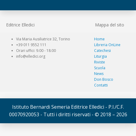
Editrice Elledici
Mappa del sito
Via Maria Ausiliatrice 32, Torino
Home
+39 011 9552 111
Libreria OnLine
Orari uffici: 9.00 - 18:00
Catechesi
info@elledici.org
Liturgia
Riviste
Scuola
News
Don Bosco
Contatti
Istituto Bernardi Semeria Editrice Elledici - P.I./C.F.
00070920053 - Tutti i diritti riservati - © 2018 – 2026