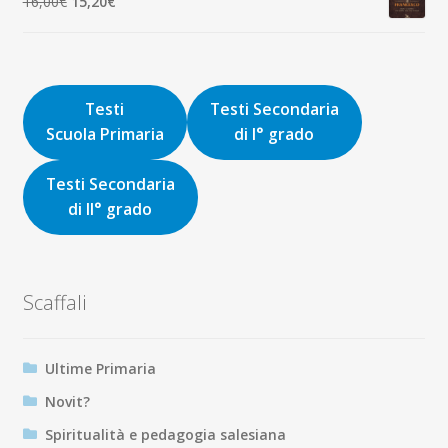
Il
Il
16,00
€
15,20
€
9,00€.
8,55€.
prezzo
prezzo
originale
attuale
era:
è:
16,00€.
15,20€.
Testi
Testi Secondaria
Scuola Primaria
di I° grado
Testi Secondaria
di II° grado
Scaffali
Ultime Primaria
Novit?
Spiritualità e pedagogia salesiana