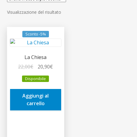
child
Espandi
Contatti
Visualizzazione del risultato
il
menu
Espandi
Don Bosco
child
il
Sconto -5%
menu
child
La Chiesa
Il
Il
22,00
€
20,90
€
prezzo
prezzo
Disponibile
originale
attuale
era:
è:
Aggiungi al
22,00€.
20,90€.
carrello