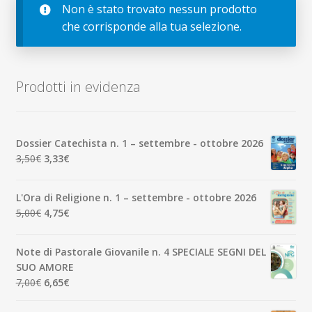
child
Non è stato trovato nessun prodotto
Espandi
Contatti
che corrisponde alla tua selezione.
il
menu
Espandi
Don Bosco
child
il
menu
Prodotti in evidenza
child
Dossier Catechista n. 1 – settembre - ottobre 2026
Il
Il
3,50
€
3,33
€
prezzo
prezzo
originale
attuale
L'Ora di Religione n. 1 – settembre - ottobre 2026
era:
è:
Il
Il
5,00
€
4,75
€
3,50€.
3,33€.
prezzo
prezzo
originale
attuale
Note di Pastorale Giovanile n. 4 SPECIALE SEGNI DEL
era:
è:
SUO AMORE
5,00€.
4,75€.
Il
Il
7,00
€
6,65
€
prezzo
prezzo