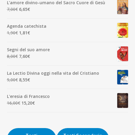
originale
attuale
L’amore divino-umano del Sacro Cuore di Gesù
era:
è:
Il
Il
7,00
€
6,65
€
7,00€.
6,65€.
prezzo
prezzo
originale
attuale
Agenda catechista
era:
è:
Il
Il
1,90
€
1,81
€
7,00€.
6,65€.
prezzo
prezzo
originale
attuale
Segni del suo amore
era:
è:
Il
Il
8,00
€
7,60
€
1,90€.
1,81€.
prezzo
prezzo
originale
attuale
La Lectio Divina oggi nella vita del Cristiano
era:
è:
Il
Il
9,00
€
8,55
€
8,00€.
7,60€.
prezzo
prezzo
originale
attuale
L'eresia di Francesco
era:
è:
Il
Il
16,00
€
15,20
€
9,00€.
8,55€.
prezzo
prezzo
originale
attuale
era:
è:
16,00€.
15,20€.