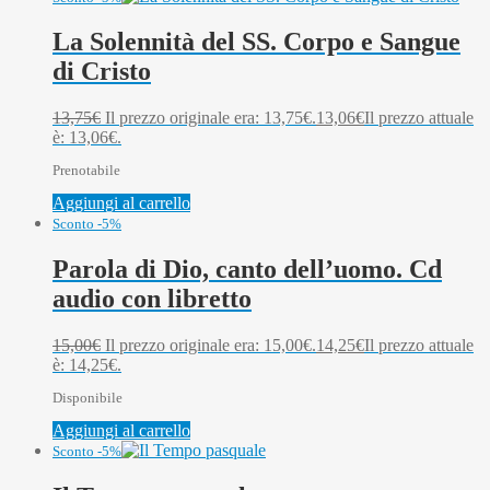
La Solennità del SS. Corpo e Sangue
di Cristo
13,75
€
Il prezzo originale era: 13,75€.
13,06
€
Il prezzo attuale
è: 13,06€.
Prenotabile
Aggiungi al carrello
Sconto -5%
Parola di Dio, canto dell’uomo. Cd
audio con libretto
15,00
€
Il prezzo originale era: 15,00€.
14,25
€
Il prezzo attuale
è: 14,25€.
Disponibile
Aggiungi al carrello
Sconto -5%