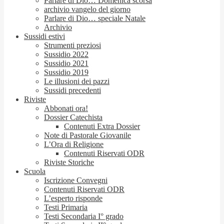
Parlare di Dio… Domenica scorsa
archivio vangelo del giorno
Parlare di Dio… speciale Natale
Archivio
Sussidi estivi
Strumenti preziosi
Sussidio 2022
Sussidio 2021
Sussidio 2019
Le illusioni dei pazzi
Sussidi precedenti
Riviste
Abbonati ora!
Dossier Catechista
Contenuti Extra Dossier
Note di Pastorale Giovanile
L’Ora di Religione
Contenuti Riservati ODR
Riviste Storiche
Scuola
Iscrizione Convegni
Contenuti Riservati ODR
L’esperto risponde
Testi Primaria
Testi Secondaria I° grado