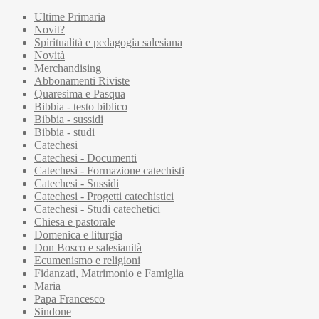
Ultime Primaria
Novit?
Spiritualità e pedagogia salesiana
Novità
Merchandising
Abbonamenti Riviste
Quaresima e Pasqua
Bibbia - testo biblico
Bibbia - sussidi
Bibbia - studi
Catechesi
Catechesi - Documenti
Catechesi - Formazione catechisti
Catechesi - Sussidi
Catechesi - Progetti catechistici
Catechesi - Studi catechetici
Chiesa e pastorale
Domenica e liturgia
Don Bosco e salesianità
Ecumenismo e religioni
Fidanzati, Matrimonio e Famiglia
Maria
Papa Francesco
Sindone