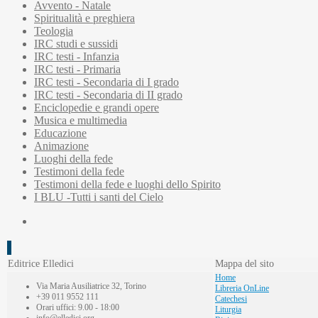
Avvento - Natale
Spiritualità e preghiera
Teologia
IRC studi e sussidi
IRC testi - Infanzia
IRC testi - Primaria
IRC testi - Secondaria di I grado
IRC testi - Secondaria di II grado
Enciclopedie e grandi opere
Musica e multimedia
Educazione
Animazione
Luoghi della fede
Testimoni della fede
Testimoni della fede e luoghi dello Spirito
I BLU -Tutti i santi del Cielo
Editrice Elledici
Mappa del sito
Home
Via Maria Ausiliatrice 32, Torino
Libreria OnLine
+39 011 9552 111
Catechesi
Orari uffici: 9.00 - 18:00
Liturgia
info@elledici.org