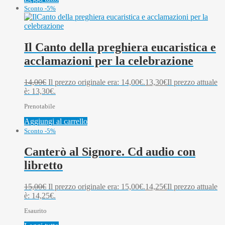
Sconto -5%
Il Canto della preghiera eucaristica e
acclamazioni per la celebrazione
14,00
€
Il prezzo originale era: 14,00€.
13,30
€
Il prezzo attuale
è: 13,30€.
Prenotabile
Aggiungi al carrello
Sconto -5%
Canterò al Signore. Cd audio con
libretto
15,00
€
Il prezzo originale era: 15,00€.
14,25
€
Il prezzo attuale
è: 14,25€.
Esaurito