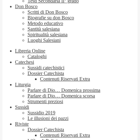
Testi Secondaria II° grado
Don Bosco
Scritti di Don Bosco
Biografie su don Bosco
Metodo educativo
Santità salesiana
Spiritualità salesiana
Luoghi Salesiani
Libreria Online
Cataloghi
Catechesi
Sussidi catechistici
Dossier Catechista
Contenuti Riservati Extra
Liturgia
Parlare di Dio… Domenica prossima
Parlare di Dio… Domenica scorsa
Strumenti preziosi
Sussidi
Sussidio 2019
Le illusioni dei pazzi
Riviste
Dossier Catechista
Contenuti Riservati Extra