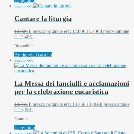
Leggi tutto
Sconto -5%
Cantare la liturgia
12,00
€
Il prezzo originale era: 12,00€.
11,40
€
Il prezzo attuale
è: 11,40€.
Disponibile
Aggiungi al carrello
Sconto -5%
La Messa dei fanciulli e acclamazioni
per la celebrazione eucaristica
13,75
€
Il prezzo originale era: 13,75€.
13,06
€
Il prezzo attuale
è: 13,06€.
Esaurito
Leggi tutto
Sconto -5%