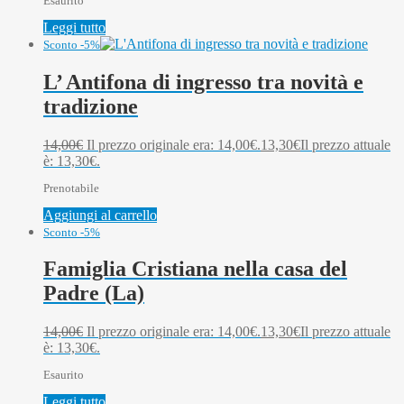
Esaurito
Leggi tutto
Sconto -5%
L’ Antifona di ingresso tra novità e
tradizione
14,00
€
Il prezzo originale era: 14,00€.
13,30
€
Il prezzo attuale
è: 13,30€.
Prenotabile
Aggiungi al carrello
Sconto -5%
Famiglia Cristiana nella casa del
Padre (La)
14,00
€
Il prezzo originale era: 14,00€.
13,30
€
Il prezzo attuale
è: 13,30€.
Esaurito
Leggi tutto