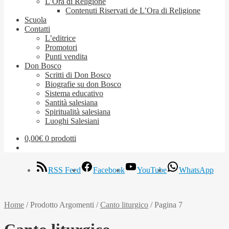
L’Ora di Religione
Contenuti Riservati de L’Ora di Religione
Scuola
Contatti
L’editrice
Promotori
Punti vendita
Don Bosco
Scritti di Don Bosco
Biografie su don Bosco
Sistema educativo
Santità salesiana
Spiritualità salesiana
Luoghi Salesiani
0,00
€
0 prodotti
RSS Feed
Facebook
YouTube
WhatsApp
Home
/
Prodotto Argomenti
/
Canto liturgico
/
Pagina 7