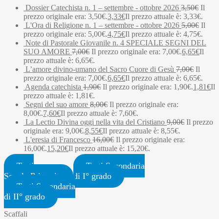
Dossier Catechista n. 1 – settembre - ottobre 2026
3,50
€
Il
prezzo originale era: 3,50€.
3,33
€
Il prezzo attuale è: 3,33€.
L'Ora di Religione n. 1 – settembre - ottobre 2026
5,00
€
Il
prezzo originale era: 5,00€.
4,75
€
Il prezzo attuale è: 4,75€.
Note di Pastorale Giovanile n. 4 SPECIALE SEGNI DEL
SUO AMORE
7,00
€
Il prezzo originale era: 7,00€.
6,65
€
Il
prezzo attuale è: 6,65€.
L’amore divino-umano del Sacro Cuore di Gesù
7,00
€
Il
prezzo originale era: 7,00€.
6,65
€
Il prezzo attuale è: 6,65€.
Agenda catechista
1,90
€
Il prezzo originale era: 1,90€.
1,81
€
Il
prezzo attuale è: 1,81€.
Segni del suo amore
8,00
€
Il prezzo originale era:
8,00€.
7,60
€
Il prezzo attuale è: 7,60€.
La Lectio Divina oggi nella vita del Cristiano
9,00
€
Il prezzo
originale era: 9,00€.
8,55
€
Il prezzo attuale è: 8,55€.
L'eresia di Francesco
16,00
€
Il prezzo originale era:
16,00€.
15,20
€
Il prezzo attuale è: 15,20€.
Testi
Testi Secondaria
Scuola Primaria
di I° grado
Testi Secondaria
di II° grado
Scaffali