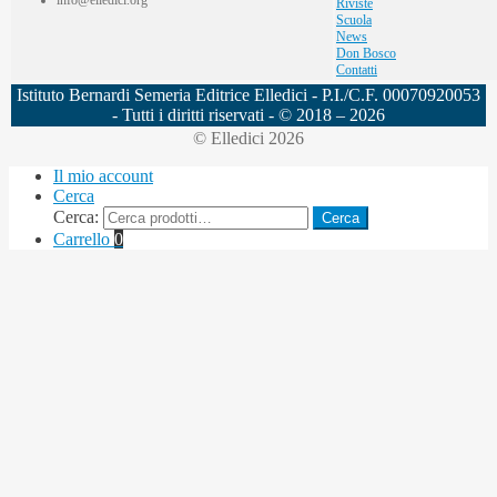
Riviste
Scuola
News
Don Bosco
Contatti
Istituto Bernardi Semeria Editrice Elledici - P.I./C.F. 00070920053
- Tutti i diritti riservati - © 2018 – 2026
© Elledici 2026
Il mio account
Cerca
Cerca:
Cerca
Carrello
0