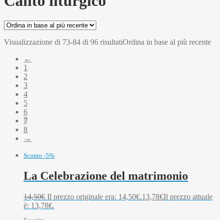
Canto liturgico
Visualizzazione di 73-84 di 96 risultati
Ordina in base al più recente
←
1
2
3
4
5
6
7
8
→
Sconto -5%
La Celebrazione del matrimonio
14,50
€
Il prezzo originale era: 14,50€.
13,78
€
Il prezzo attuale
è: 13,78€.