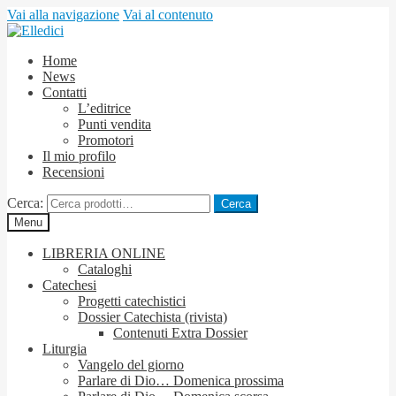
Vai alla navigazione
Vai al contenuto
Home
News
Contatti
L’editrice
Punti vendita
Promotori
Il mio profilo
Recensioni
Cerca:
Cerca
Menu
LIBRERIA ONLINE
Cataloghi
Catechesi
Progetti catechistici
Dossier Catechista (rivista)
Contenuti Extra Dossier
Liturgia
Vangelo del giorno
Parlare di Dio… Domenica prossima