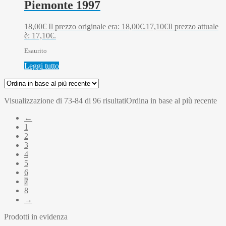
Piemonte 1997
18,00
€
Il prezzo originale era: 18,00€.
17,10
€
Il prezzo attuale
è: 17,10€.
Esaurito
Leggi tutto
Visualizzazione di 73-84 di 96 risultati
Ordina in base al più recente
←
1
2
3
4
5
6
7
8
→
Prodotti in evidenza