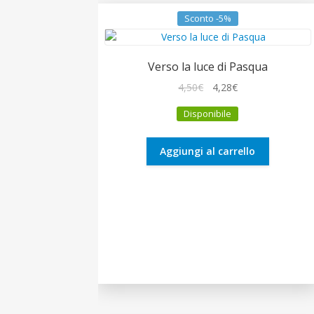
Sconto -5%
Verso la luce di Pasqua
Il
Il
4,50
€
4,28
€
prezzo
prezzo
Disponibile
originale
attuale
era:
è:
4,50€.
4,28€.
Aggiungi al carrello