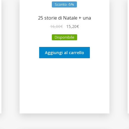
Sconto -5%
25 storie di Natale + una
Il
Il
16,00
€
15,20
€
prezzo
prezzo
Disponibile
originale
attuale
era:
è:
16,00€.
15,20€.
Aggiungi al carrello