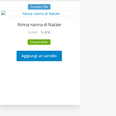
Sconto -5%
Ninna nanna di Natale
Il
Il
9,90
€
9,41
€
prezzo
prezzo
Disponibile
originale
attuale
era:
è:
9,90€.
9,41€.
Aggiungi al carrello