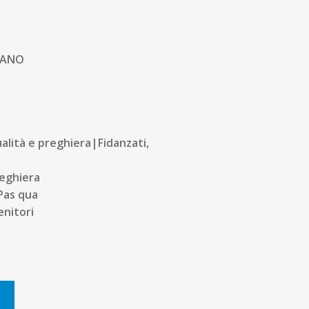
ETANO
alità e preghiera|Fidanzati,
eghiera
 Pas qua
enitori