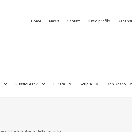
Home
News
Contatti
Il mio profilo
Recensi
a
Sussidi estivi
Riviste
Scuola
Don Bosco
iera
La Preghiera della famiglia