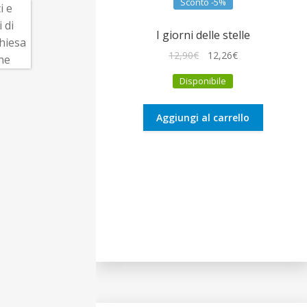
Sconto -5%
I giorni delle stelle
Il
Il
12,90
€
12,26
€
prezzo
prezzo
Disponibile
originale
attuale
era:
è:
12,90€.
12,26€.
Aggiungi al carrello