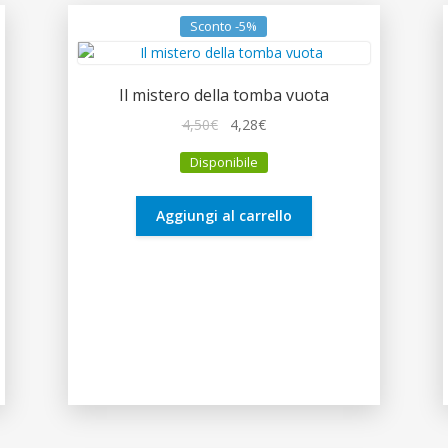
Sconto -5%
Il mistero della tomba vuota
Il
Il
4,50
€
4,28
€
prezzo
prezzo
Disponibile
originale
attuale
era:
è:
4,50€.
4,28€.
Aggiungi al carrello