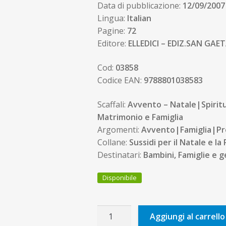
Data di pubblicazione:
12/09/2007
Lingua:
Italian
Pagine:
72
Editore:
ELLEDICI – EDIZ.SAN GA
Cod:
03858
Codice EAN:
9788801038583
Scaffali:
Avvento – Natale|Spiritu
Matrimonio e Famiglia
Argomenti:
Avvento|Famiglia|Pr
Collane:
Sussidi per il Natale e la
Destinatari:
Bambini, Famiglie e g
Disponibile
La
Aggiungi al carrello
Preghiera