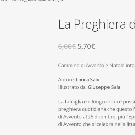
La Preghiera d
Il
Il
6,00
€
5,70
€
prezzo
prezzo
Cammino di Avvento e Natale into
originale
attuale
era:
è:
Autore:
Laura Salvi
Illustrato da:
Giuseppe Sala
6,00€.
5,70€.
La famiglia è il luogo in cui è poss
preghiera quotidiana che questo 
di Avvento al 25 dicembre, più l’Ep
di Avvento che si celebra nella litu