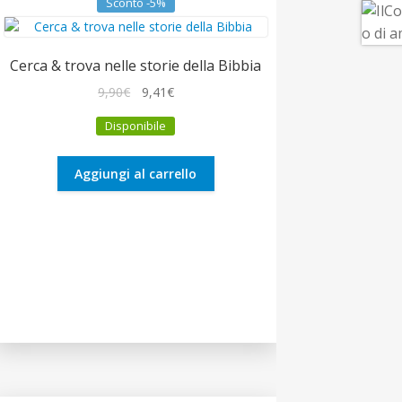
Sconto -5%
Cerca & trova nelle storie della Bibbia
Il
Il
9,90
€
9,41
€
prezzo
prezzo
Disponibile
originale
attuale
era:
è:
9,90€.
9,41€.
Aggiungi al carrello