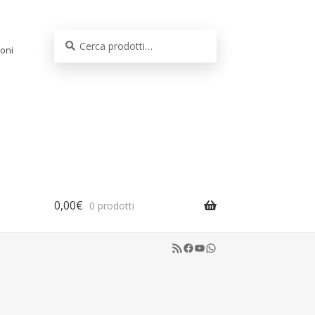
Cerca:
Cerca
oni
0,00
€
0 prodotti
RSS Feed
Facebook
YouTube
WhatsApp