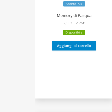
Sconto -5%
Memory di Pasqua
Il
Il
2,90
€
2,76
€
prezzo
prezzo
Disponibile
originale
attuale
era:
è:
2,90€.
2,76€.
Aggiungi al carrello