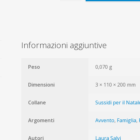
della
famiglia
quantità
Informazioni aggiuntive
Peso
0,070 g
Dimensioni
3 × 110 × 200 mm
Collane
Sussidi per il Natal
Argomenti
Avvento
,
Famiglia
,
Autori
Laura Salvi