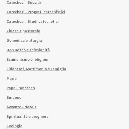
Catechesi - Sussidi
Catechesi - Progetti catechistici
Catechesi - Studi catechetici
Chiesa e pastorale
Domenica e liturgia
Don Bosco e salesianità
Ecumenismo e religioni
Fidanzati, Matrimonio e Famiglia
Maria
Papa Francesco
Sindone
Avvento - Natale
Spiritualità e preghiera
Teologia