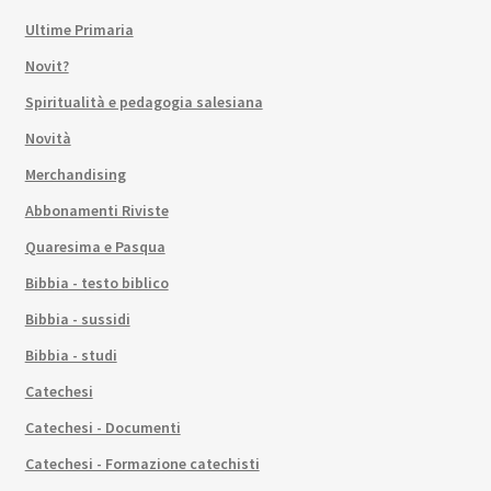
Ultime Primaria
Novit?
Spiritualità e pedagogia salesiana
Novità
Merchandising
Abbonamenti Riviste
Quaresima e Pasqua
Bibbia - testo biblico
Bibbia - sussidi
Bibbia - studi
Catechesi
Catechesi - Documenti
Catechesi - Formazione catechisti