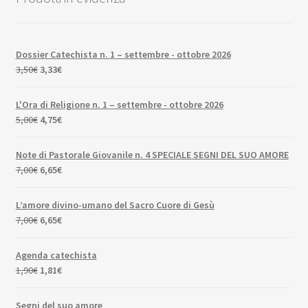
Dossier Catechista n. 1 – settembre - ottobre 2026
Il
Il
3,50
€
3,33
€
prezzo
prezzo
originale
attuale
L'Ora di Religione n. 1 – settembre - ottobre 2026
era:
è:
Il
Il
5,00
€
4,75
€
3,50€.
3,33€.
prezzo
prezzo
originale
attuale
Note di Pastorale Giovanile n. 4 SPECIALE SEGNI DEL SUO AMORE
era:
è:
Il
Il
7,00
€
6,65
€
5,00€.
4,75€.
prezzo
prezzo
originale
attuale
L’amore divino-umano del Sacro Cuore di Gesù
era:
è:
Il
Il
7,00
€
6,65
€
7,00€.
6,65€.
prezzo
prezzo
originale
attuale
Agenda catechista
era:
è:
Il
Il
1,90
€
1,81
€
7,00€.
6,65€.
prezzo
prezzo
originale
attuale
Segni del suo amore