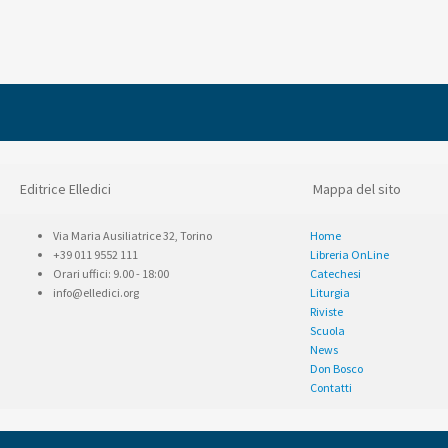
Editrice Elledici
Mappa del sito
Via Maria Ausiliatrice 32, Torino
Home
+39 011 9552 111
Libreria OnLine
Orari uffici: 9.00 - 18:00
Catechesi
info@elledici.org
Liturgia
Riviste
Scuola
News
Don Bosco
Contatti