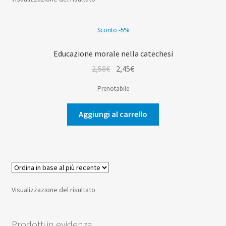
menu
Espan
Don Bosco
child
il
Sconto -5%
menu
child
Educazione morale nella catechesi
Il
Il
2,58
€
2,45
€
prezzo
prezzo
Prenotabile
originale
attuale
era:
è:
Aggiungi al carrello
2,58€.
2,45€.
Visualizzazione del risultato
Prodotti in evidenza