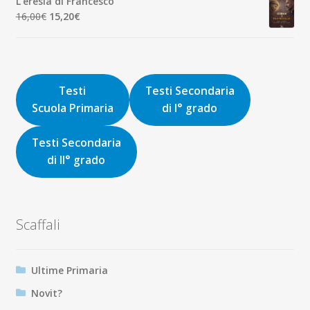
L'eresia di Francesco
era:
è:
Il
Il
16,00
€
15,20
€
9,00€.
8,55€.
prezzo
prezzo
originale
attuale
era:
è:
16,00€.
15,20€.
Testi
Testi Secondaria
Scuola Primaria
di I° grado
Testi Secondaria
di II° grado
Scaffali
Ultime Primaria
Novit?