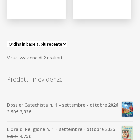
Ordina
Visualizzazione di 2 risultati
in
base
Prodotti in evidenza
al
più
recente
Dossier Catechista n. 1 – settembre - ottobre 2026
Il
Il
3,50
€
3,33
€
prezzo
prezzo
originale
attuale
L'Ora di Religione n. 1 – settembre - ottobre 2026
era:
è:
Il
Il
5,00
€
4,75
€
3,50€.
3,33€.