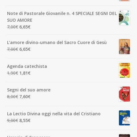
prezzo
prezzo
originale
attuale
Note di Pastorale Giovanile n. 4 SPECIALE SEGNI DEL
era:
è:
SUO AMORE
5,00€.
4,75€.
Il
Il
7,00
€
6,65
€
prezzo
prezzo
originale
attuale
L’amore divino-umano del Sacro Cuore di Gesù
era:
è:
Il
Il
7,00
€
6,65
€
7,00€.
6,65€.
prezzo
prezzo
originale
attuale
Agenda catechista
era:
è:
Il
Il
1,90
€
1,81
€
7,00€.
6,65€.
prezzo
prezzo
originale
attuale
Segni del suo amore
era:
è:
Il
Il
8,00
€
7,60
€
1,90€.
1,81€.
prezzo
prezzo
originale
attuale
La Lectio Divina oggi nella vita del Cristiano
era:
è:
Il
Il
9,00
€
8,55
€
8,00€.
7,60€.
prezzo
prezzo
originale
attuale