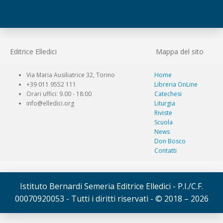
Editrice Elledici
Mappa del sito
Via Maria Ausiliatrice 32, Torino
Home
+39 011 9552 111
Libreria OnLine
Orari uffici: 9.00 - 18:00
Catechesi
info@elledici.org
Liturgia
Riviste
Scuola
News
Don Bosco
Contatti
Istituto Bernardi Semeria Editrice Elledici - P.I./C.F.
00070920053 - Tutti i diritti riservati - © 2018 – 2026