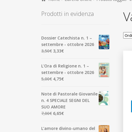
V
Prodotti in evidenza
Dossier Catechista n. 1 –
settembre - ottobre 2026
Il
Il
3,50
€
3,33
€
prezzo
prezzo
originale
attuale
L'Ora di Religione n. 1 –
era:
è:
settembre - ottobre 2026
3,50€.
3,33€.
Il
Il
5,00
€
4,75
€
prezzo
prezzo
originale
attuale
Note di Pastorale Giovanile
era:
è:
n. 4 SPECIALE SEGNI DEL
5,00€.
4,75€.
SUO AMORE
Il
Il
7,00
€
6,65
€
prezzo
prezzo
originale
attuale
L’amore divino-umano del