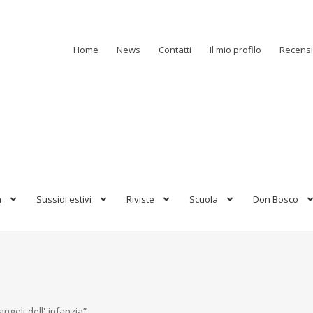
Home
News
Contatti
Il mio profilo
Recensi
a
Sussidi estivi
Riviste
Scuola
Don Bosco
ngeli dell' infanzia”