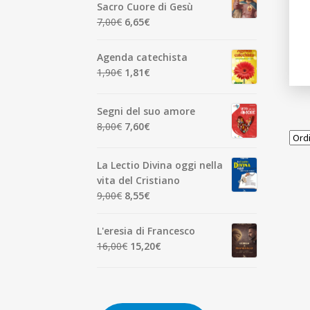
era:
è:
Sacro Cuore di Gesù
7,00€.
6,65€.
Il
Il
7,00
€
6,65
€
prezzo
prezzo
originale
attuale
Agenda catechista
era:
è:
Il
Il
1,90
€
1,81
€
7,00€.
6,65€.
prezzo
prezzo
originale
attuale
Segni del suo amore
era:
è:
Il
Il
8,00
€
7,60
€
1,90€.
1,81€.
prezzo
prezzo
originale
attuale
La Lectio Divina oggi nella
era:
è:
vita del Cristiano
8,00€.
7,60€.
Il
Il
9,00
€
8,55
€
prezzo
prezzo
originale
attuale
L'eresia di Francesco
era:
è:
Il
Il
16,00
€
15,20
€
9,00€.
8,55€.
prezzo
prezzo
originale
attuale
era:
è:
16,00€.
15,20€.