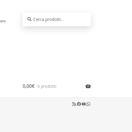
Cerca:
Cerca
oni
0,00
€
0 prodotti
RSS Feed
Facebook
YouTube
WhatsApp