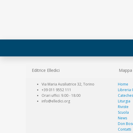
Editrice Elledici
Mappa d
Via Maria Ausiliatrice 32, Torino
Home
+39 011 9552 111
Libreria
Orari uffici: 9.00 - 18:00
Cateches
info@elledici.org
Liturgia
Riviste
Scuola
News
Don Bos
Contatti