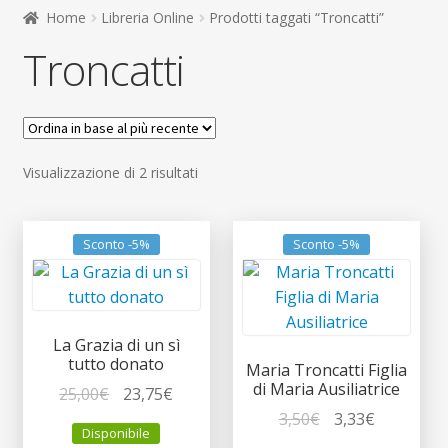
child
Home
Libreria Online
Prodotti taggati “Troncatti”
Espandi
Contatti
Troncatti
il
menu
Espandi
Don Bosco
child
il
menu
child
Ordina
Visualizzazione di 2 risultati
in
base
al
Sconto -5%
Sconto -5%
più
recente
La Grazia di un sì
tutto donato
Maria Troncatti Figlia
di Maria Ausiliatrice
Il
Il
25,00
€
23,75
€
prezzo
prezzo
Il
Il
3,50
€
3,33
€
Disponibile
originale
attuale
prezzo
prezzo