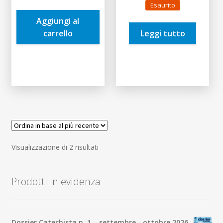
Esaurito
era:
è:
originale
attuale
Aggiungi al
25,00€.
23,75€.
era:
è:
carrello
Leggi tutto
3,50€.
3,33€.
Ordina
Visualizzazione di 2 risultati
in
base
Prodotti in evidenza
al
più
recente
Dossier Catechista n. 1 – settembre - ottobre 2026