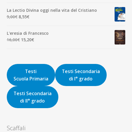
originale
attuale
La Lectio Divina oggi nella vita del Cristiano
era:
è:
Il
Il
9,00
€
8,55
€
8,00€.
7,60€.
prezzo
prezzo
originale
attuale
L'eresia di Francesco
era:
è:
Il
Il
16,00
€
15,20
€
9,00€.
8,55€.
prezzo
prezzo
originale
attuale
era:
è:
16,00€.
15,20€.
Testi
Testi Secondaria
Scuola Primaria
di I° grado
Testi Secondaria
di II° grado
Scaffali