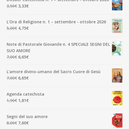
Il
Il
3,50
€
3,33
€
prezzo
prezzo
originale
attuale
L'Ora di Religione n. 1 – settembre - ottobre 2026
era:
è:
Il
Il
5,00
€
4,75
€
3,50€.
3,33€.
prezzo
prezzo
originale
attuale
Note di Pastorale Giovanile n. 4 SPECIALE SEGNI DEL
era:
è:
SUO AMORE
5,00€.
4,75€.
Il
Il
7,00
€
6,65
€
prezzo
prezzo
originale
attuale
L’amore divino-umano del Sacro Cuore di Gesù
era:
è:
Il
Il
7,00
€
6,65
€
7,00€.
6,65€.
prezzo
prezzo
originale
attuale
Agenda catechista
era:
è:
Il
Il
1,90
€
1,81
€
7,00€.
6,65€.
prezzo
prezzo
originale
attuale
Segni del suo amore
era:
è:
Il
Il
8,00
€
7,60
€
1,90€.
1,81€.
prezzo
prezzo