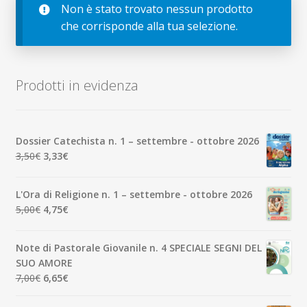
child
Non è stato trovato nessun prodotto
Espandi
Contatti
che corrisponde alla tua selezione.
il
menu
Espandi
Don Bosco
child
il
menu
Prodotti in evidenza
child
Dossier Catechista n. 1 – settembre - ottobre 2026
Il
Il
3,50
€
3,33
€
prezzo
prezzo
originale
attuale
L'Ora di Religione n. 1 – settembre - ottobre 2026
era:
è:
Il
Il
5,00
€
4,75
€
3,50€.
3,33€.
prezzo
prezzo
originale
attuale
Note di Pastorale Giovanile n. 4 SPECIALE SEGNI DEL
era:
è:
SUO AMORE
5,00€.
4,75€.
Il
Il
7,00
€
6,65
€
prezzo
prezzo