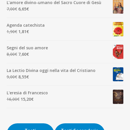
originale
attuale
L’amore divino-umano del Sacro Cuore di Gesù
era:
è:
Il
Il
7,00
€
6,65
€
7,00€.
6,65€.
prezzo
prezzo
originale
attuale
Agenda catechista
era:
è:
Il
Il
1,90
€
1,81
€
7,00€.
6,65€.
prezzo
prezzo
originale
attuale
Segni del suo amore
era:
è:
Il
Il
8,00
€
7,60
€
1,90€.
1,81€.
prezzo
prezzo
originale
attuale
La Lectio Divina oggi nella vita del Cristiano
era:
è:
Il
Il
9,00
€
8,55
€
8,00€.
7,60€.
prezzo
prezzo
originale
attuale
L'eresia di Francesco
era:
è:
Il
Il
16,00
€
15,20
€
9,00€.
8,55€.
prezzo
prezzo
originale
attuale
era:
è:
16,00€.
15,20€.