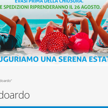
Edoardo”
doardo