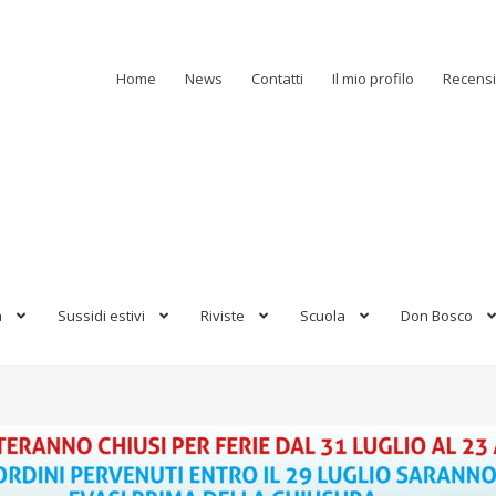
Home
News
Contatti
Il mio profilo
Recensi
a
Sussidi estivi
Riviste
Scuola
Don Bosco