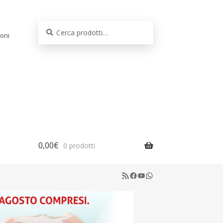
Cerca:
Cerca
oni
0,00
€
0 prodotti
RSS Feed
Facebook
YouTube
WhatsApp