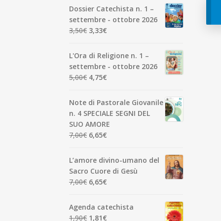
Dossier Catechista n. 1 –
settembre - ottobre 2026
Il
Il
3,50
€
3,33
€
prezzo
prezzo
originale
attuale
L'Ora di Religione n. 1 –
era:
è:
settembre - ottobre 2026
3,50€.
3,33€.
Il
Il
5,00
€
4,75
€
prezzo
prezzo
originale
attuale
Note di Pastorale Giovanile
era:
è:
n. 4 SPECIALE SEGNI DEL
5,00€.
4,75€.
SUO AMORE
Il
Il
7,00
€
6,65
€
prezzo
prezzo
originale
attuale
L’amore divino-umano del
era:
è:
Sacro Cuore di Gesù
7,00€.
6,65€.
Il
Il
7,00
€
6,65
€
prezzo
prezzo
originale
attuale
Agenda catechista
era:
è:
Il
Il
1,90
€
1,81
€