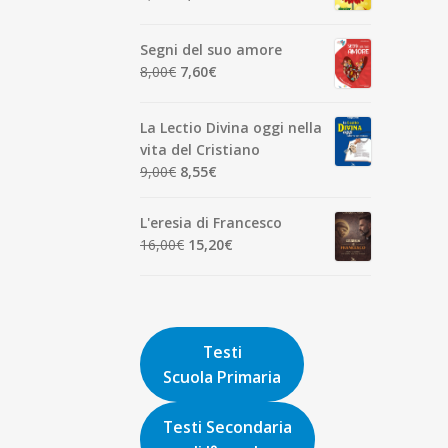
7,00€.
6,65€.
prezzo
prezzo
originale
attuale
Segni del suo amore
era:
è:
Il
Il
8,00
€
7,60
€
1,90€.
1,81€.
prezzo
prezzo
originale
attuale
La Lectio Divina oggi nella
era:
è:
vita del Cristiano
8,00€.
7,60€.
Il
Il
9,00
€
8,55
€
prezzo
prezzo
originale
attuale
L'eresia di Francesco
era:
è:
Il
Il
16,00
€
15,20
€
9,00€.
8,55€.
prezzo
prezzo
originale
attuale
era:
è:
16,00€.
15,20€.
Testi
Scuola Primaria
Testi Secondaria