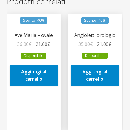
Prodotti correlati
Sconto -40%
Sconto -40%
Ave Maria – ovale
Angioletti orologio
Il
Il
Il
Il
36,00
€
21,60
€
35,00
€
21,00
€
prezzo
prezzo
prezzo
prezzo
Disponibile
Disponibile
originale
attuale
originale
attuale
era:
è:
era:
è:
Aggiungi al
Aggiungi al
36,00€.
21,60€.
35,00€.
21,00€.
carrello
carrello