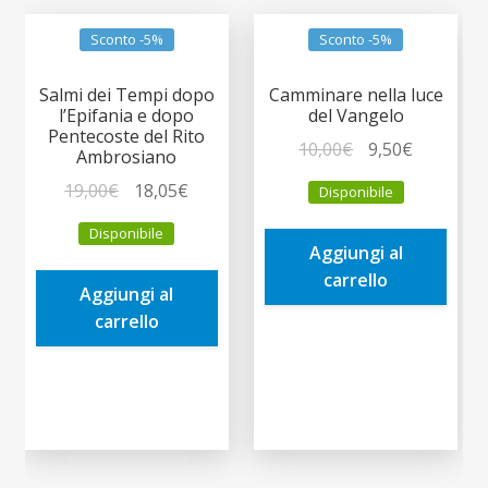
Sconto -5%
Sconto -5%
Salmi dei Tempi dopo
Camminare nella luce
l’Epifania e dopo
del Vangelo
Pentecoste del Rito
Il
Il
10,00
€
9,50
€
Ambrosiano
prezzo
prezzo
Il
Il
19,00
€
18,05
€
Disponibile
originale
attuale
prezzo
prezzo
era:
è:
Disponibile
originale
attuale
Aggiungi al
10,00€.
9,50€.
era:
è:
carrello
Aggiungi al
19,00€.
18,05€.
carrello