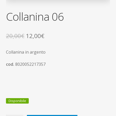
Collanina 06
Il
Il
20,00
€
12,00
€
prezzo
prezzo
Collanina in argento
originale
attuale
era:
è:
cod.
8020052217357
20,00€.
12,00€.
Disponibile