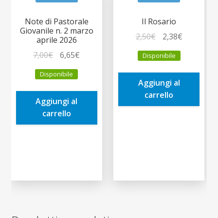
Note di Pastorale
Il Rosario
Giovanile n. 2 marzo
Il
Il
2,50
€
2,38
€
aprile 2026
prezzo
prezzo
Il
Il
7,00
€
6,65
€
Disponibile
originale
attuale
prezzo
prezzo
era:
è:
Disponibile
originale
attuale
Aggiungi al
2,50€.
2,38€.
era:
è:
carrello
Aggiungi al
7,00€.
6,65€.
carrello