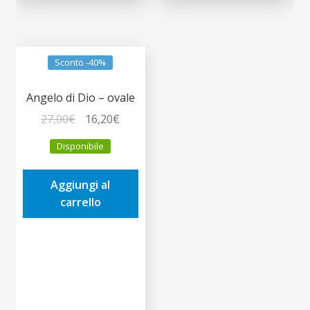
Sconto -40%
Angelo di Dio – ovale
Il
Il
27,00
€
16,20
€
prezzo
prezzo
Disponibile
originale
attuale
era:
è:
Aggiungi al
27,00€.
16,20€.
carrello