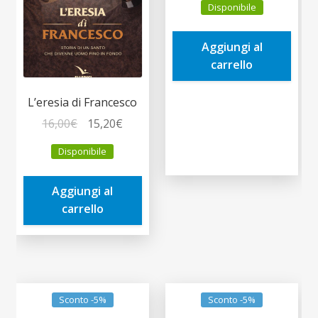
Disponibile
originale
attuale
era:
è:
Aggiungi al
5,00€.
4,75€.
carrello
L’eresia di Francesco
Il
Il
16,00
€
15,20
€
prezzo
prezzo
Disponibile
originale
attuale
era:
è:
Aggiungi al
16,00€.
15,20€.
carrello
Sconto -5%
Sconto -5%