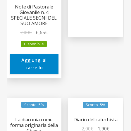
Note di Pastorale
Giovanile n. 4
SPECIALE SEGNI DEL
SUO AMORE
Il
Il
7,00
€
6,65
€
prezzo
prezzo
Disponibile
originale
attuale
era:
è:
Aggiungi al
7,00€.
6,65€.
carrello
Sconto -5%
Sconto -5%
La diaconia come
Diario del catechista
forma originaria della
Il
Il
2,00
€
1,90
€
Chiesa