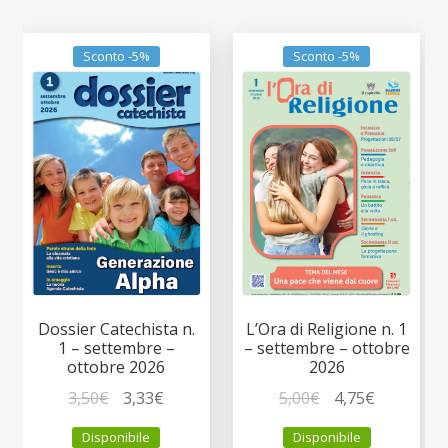
Sconto -5%
Sconto -5%
Dossier Catechista n.
L’Ora di Religione n. 1
1 – settembre –
– settembre – ottobre
ottobre 2026
2026
Il
Il
Il
Il
3,50
€
3,33
€
5,00
€
4,75
€
prezzo
prezzo
prezzo
prezzo
Disponibile
Disponibile
originale
attuale
originale
attuale