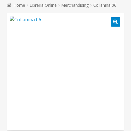
child
Home
Libreria Online
Merchandising
Collanina 06
Espandi
Contatti
il
menu
Espandi
Don Bosco
child
il
menu
child