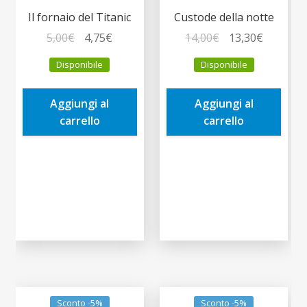
Il fornaio del Titanic
Custode della notte
Il
Il
Il
Il
5,00
€
4,75
€
14,00
€
13,30
€
prezzo
prezzo
prezzo
prezzo
Disponibile
Disponibile
originale
attuale
originale
attuale
era:
è:
era:
è:
Aggiungi al
Aggiungi al
5,00€.
4,75€.
14,00€.
13,30€.
carrello
carrello
Sconto -5%
Sconto -5%