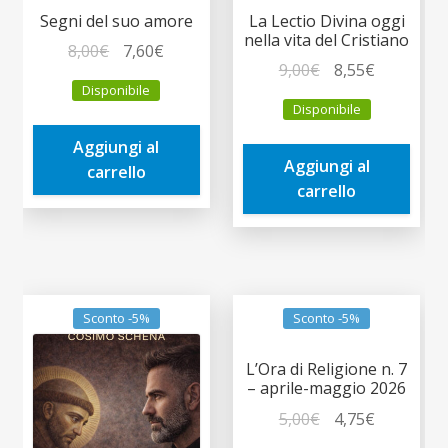
Segni del suo amore
La Lectio Divina oggi
nella vita del Cristiano
Il
Il
8,00
€
7,60
€
Il
Il
9,00
€
8,55
€
prezzo
prezzo
Disponibile
prezzo
prezzo
originale
attuale
Disponibile
originale
attuale
era:
è:
era:
è:
Aggiungi al
8,00€.
7,60€.
Aggiungi al
9,00€.
8,55€.
carrello
carrello
Sconto -5%
Sconto -5%
L’Ora di Religione n. 7
– aprile-maggio 2026
Il
Il
5,00
€
4,75
€
prezzo
prezzo