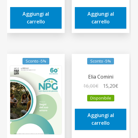
era:
è:
era:
è:
Aggiungi al
Aggiungi al
3,50€.
3,33€.
5,00€.
4,75€.
carrello
carrello
Sconto -5%
Sconto -5%
Elia Comini
Il
Il
16,00
€
15,20
€
prezzo
prezzo
Disponibile
originale
attuale
era:
è:
Aggiungi al
16,00€.
15,20€.
carrello