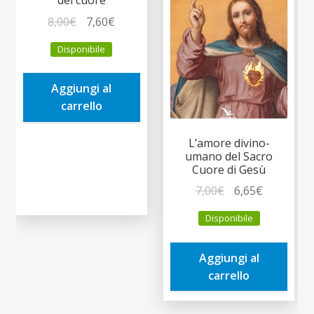
del cuore
Il
Il
8,00
€
7,60
€
prezzo
prezzo
Disponibile
originale
attuale
era:
è:
Aggiungi al
8,00€.
7,60€.
carrello
L’amore divino-
umano del Sacro
Cuore di Gesù
Il
Il
7,00
€
6,65
€
prezzo
prezzo
Disponibile
originale
attuale
era:
è:
Aggiungi al
7,00€.
6,65€.
carrello