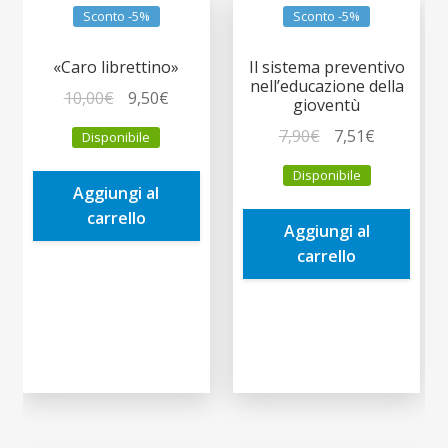
Sconto -5%
Sconto -5%
«Caro librettino»
Il sistema preventivo
nell’educazione della
Il
Il
10,00
€
9,50
€
gioventù
prezzo
prezzo
Il
Il
7,90
€
7,51
€
Disponibile
originale
attuale
prezzo
prezzo
era:
è:
Disponibile
originale
attuale
Aggiungi al
10,00€.
9,50€.
era:
è:
carrello
Aggiungi al
7,90€.
7,51€.
carrello