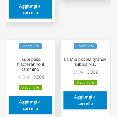
era:
è:
Aggiungi al
1,90€.
1,81€.
carrello
Sconto -5%
Sconto -5%
I suoi passi
La Mia piccola grande
tracceranno il
Bibbia N.E.
cammino
Il
Il
3,50
€
3,33
€
Il
Il
10,00
€
9,50
€
prezzo
prezzo
Disponibile
prezzo
prezzo
originale
attuale
Disponibile
originale
attuale
era:
è:
era:
è:
Aggiungi al
3,50€.
3,33€.
Aggiungi al
10,00€.
9,50€.
carrello
carrello