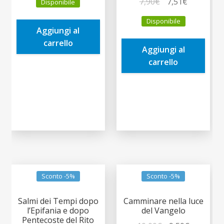
Il
Il
7,90
€
7,51
€
Disponibile
originale
attuale
prezzo
prezzo
era:
è:
Disponibile
originale
attuale
Aggiungi al
10,00€.
9,50€.
era:
è:
carrello
Aggiungi al
7,90€.
7,51€.
carrello
Sconto -5%
Sconto -5%
Salmi dei Tempi dopo
Camminare nella luce
l’Epifania e dopo
del Vangelo
Pentecoste del Rito