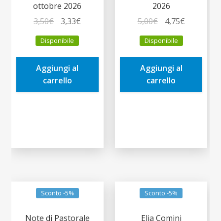
ottobre 2026
2026
Il
Il
Il
Il
3,50
€
3,33
€
5,00
€
4,75
€
prezzo
prezzo
prezzo
prezzo
Disponibile
Disponibile
originale
attuale
originale
attuale
era:
è:
era:
è:
Aggiungi al
Aggiungi al
3,50€.
3,33€.
5,00€.
4,75€.
carrello
carrello
Sconto -5%
Sconto -5%
Note di Pastorale
Elia Comini