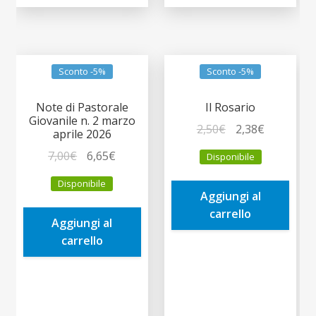
Sconto -5%
Sconto -5%
Note di Pastorale
Il Rosario
Giovanile n. 2 marzo
Il
Il
2,50
€
2,38
€
aprile 2026
prezzo
prezzo
Il
Il
7,00
€
6,65
€
Disponibile
originale
attuale
prezzo
prezzo
era:
è:
Disponibile
originale
attuale
Aggiungi al
2,50€.
2,38€.
era:
è:
carrello
Aggiungi al
7,00€.
6,65€.
carrello