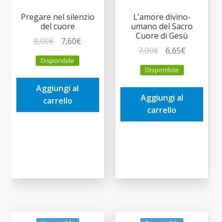
Pregare nel silenzio
L’amore divino-
del cuore
umano del Sacro
Cuore di Gesù
Il
Il
8,00
€
7,60
€
Il
Il
7,00
€
6,65
€
prezzo
prezzo
Disponibile
prezzo
prezzo
originale
attuale
Disponibile
originale
attuale
era:
è:
era:
è:
Aggiungi al
8,00€.
7,60€.
Aggiungi al
7,00€.
6,65€.
carrello
carrello