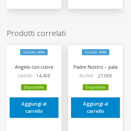
Prodotti correlati
Sconto -40%
Sconto -40%
Angelo con cuore
Padre Nostro – pala
Il
Il
Il
Il
24,00
€
14,40
€
45,00
€
27,00
€
prezzo
prezzo
prezzo
prezzo
Disponibile
Disponibile
originale
attuale
originale
attuale
era:
è:
era:
è:
Aggiungi al
Aggiungi al
24,00€.
14,40€.
45,00€.
27,00€.
carrello
carrello