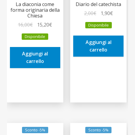
La diaconia come
Diario del catechista
forma originaria della
Il
Il
2,00
€
1,90
€
Chiesa
prezzo
prezzo
Il
Il
16,00
€
15,20
€
Disponibile
originale
attuale
prezzo
prezzo
era:
è:
Disponibile
originale
attuale
Aggiungi al
2,00€.
1,90€.
era:
è:
carrello
Aggiungi al
16,00€.
15,20€.
carrello
Sconto -5%
Sconto -5%