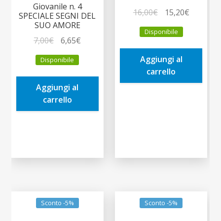
Giovanile n. 4
Il
Il
16,00
€
15,20
€
SPECIALE SEGNI DEL
prezzo
prezzo
SUO AMORE
Disponibile
originale
attuale
Il
Il
7,00
€
6,65
€
era:
è:
prezzo
prezzo
Aggiungi al
Disponibile
16,00€.
15,20€.
originale
attuale
carrello
era:
è:
Aggiungi al
7,00€.
6,65€.
carrello
Sconto -5%
Sconto -5%