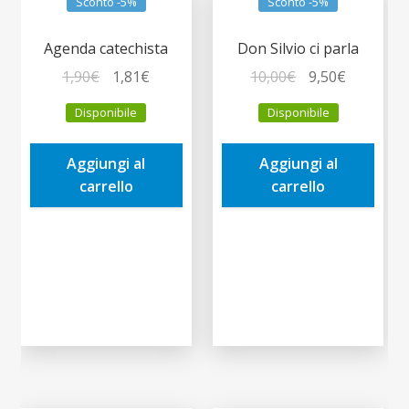
Sconto -5%
Sconto -5%
Agenda catechista
Don Silvio ci parla
Il
Il
Il
Il
1,90
€
1,81
€
10,00
€
9,50
€
prezzo
prezzo
prezzo
prezzo
Disponibile
Disponibile
originale
attuale
originale
attuale
era:
è:
era:
è:
Aggiungi al
Aggiungi al
1,90€.
1,81€.
10,00€.
9,50€.
carrello
carrello