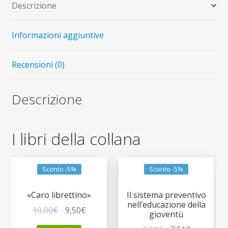
Descrizione
Informazioni aggiuntive
Recensioni (0)
Descrizione
I libri della collana
Sconto -5%
Sconto -5%
«Caro librettino»
Il sistema preventivo
nell’educazione della
Il
Il
10,00
€
9,50
€
gioventù
prezzo
prezzo