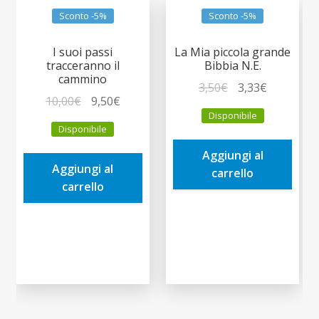
Sconto -5%
Sconto -5%
I suoi passi
La Mia piccola grande
tracceranno il
Bibbia N.E.
cammino
Il
Il
3,50
€
3,33
€
Il
Il
10,00
€
9,50
€
prezzo
prezzo
Disponibile
prezzo
prezzo
originale
attuale
Disponibile
originale
attuale
era:
è:
era:
è:
Aggiungi al
3,50€.
3,33€.
Aggiungi al
10,00€.
9,50€.
carrello
carrello