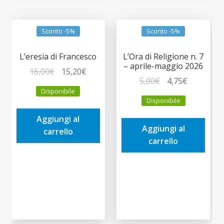
Sconto -5%
Sconto -5%
L’eresia di Francesco
L’Ora di Religione n. 7
– aprile-maggio 2026
Il
Il
16,00
€
15,20
€
Il
Il
5,00
€
4,75
€
prezzo
prezzo
Disponibile
prezzo
prezzo
originale
attuale
Disponibile
originale
attuale
era:
è:
era:
è:
Aggiungi al
16,00€.
15,20€.
Aggiungi al
5,00€.
4,75€.
carrello
carrello