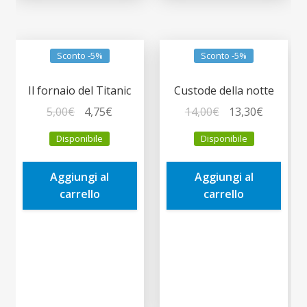
Sconto -5%
Sconto -5%
Il fornaio del Titanic
Custode della notte
Il
Il
Il
Il
5,00
€
4,75
€
14,00
€
13,30
€
prezzo
prezzo
prezzo
prezzo
Disponibile
Disponibile
originale
attuale
originale
attuale
era:
è:
era:
è:
Aggiungi al
Aggiungi al
5,00€.
4,75€.
14,00€.
13,30€.
carrello
carrello