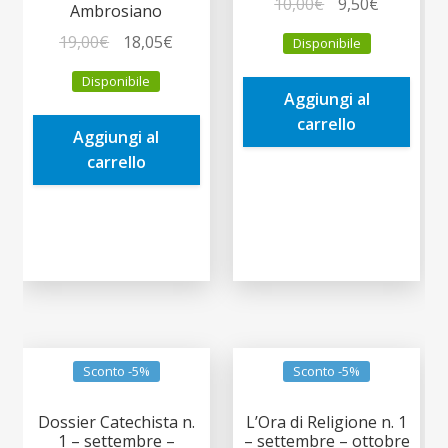
Il
Il
10,00
€
9,50
€
Ambrosiano
prezzo
prezzo
Il
Il
19,00
€
18,05
€
Disponibile
originale
attuale
prezzo
prezzo
era:
è:
Disponibile
originale
attuale
Aggiungi al
10,00€.
9,50€.
era:
è:
carrello
Aggiungi al
19,00€.
18,05€.
carrello
Sconto -5%
Sconto -5%
Dossier Catechista n.
L’Ora di Religione n. 1
1 – settembre –
– settembre – ottobre