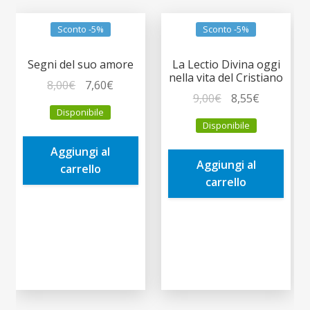
Sconto -5%
Sconto -5%
Segni del suo amore
La Lectio Divina oggi
nella vita del Cristiano
Il
Il
8,00
€
7,60
€
Il
Il
9,00
€
8,55
€
prezzo
prezzo
Disponibile
prezzo
prezzo
originale
attuale
Disponibile
originale
attuale
era:
è:
era:
è:
Aggiungi al
8,00€.
7,60€.
Aggiungi al
9,00€.
8,55€.
carrello
carrello