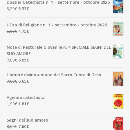
Dossier Catechista n. 1 – settembre - ottobre 2026
Il
Il
3,50
€
3,33
€
prezzo
prezzo
originale
attuale
L'Ora di Religione n. 1 – settembre - ottobre 2026
era:
è:
Il
Il
5,00
€
4,75
€
3,50€.
3,33€.
prezzo
prezzo
originale
attuale
Note di Pastorale Giovanile n. 4 SPECIALE SEGNI DEL
era:
è:
SUO AMORE
5,00€.
4,75€.
Il
Il
7,00
€
6,65
€
prezzo
prezzo
originale
attuale
L’amore divino-umano del Sacro Cuore di Gesù
era:
è:
Il
Il
7,00
€
6,65
€
7,00€.
6,65€.
prezzo
prezzo
originale
attuale
Agenda catechista
era:
è:
Il
Il
1,90
€
1,81
€
7,00€.
6,65€.
prezzo
prezzo
originale
attuale
Segni del suo amore
era:
è:
Il
Il
8,00
€
7,60
€
1,90€.
1,81€.