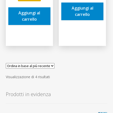
originale
attuale
era:
è:
era:
è:
Aggiungi al
9,95€.
9,45€.
Aggiungi al
10,10€.
9,60€.
carrello
carrello
Ordina
Visualizzazione di 4 risultati
in
base
Prodotti in evidenza
al
più
recente