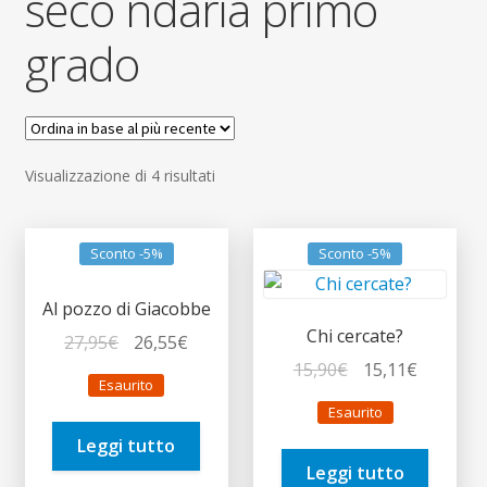
seco ndaria primo
child
Espandi
Contatti
grado
il
menu
Espandi
Don Bosco
child
il
menu
child
Ordina
Visualizzazione di 4 risultati
in
base
al
Sconto -5%
Sconto -5%
più
recente
Al pozzo di Giacobbe
Chi cercate?
Il
Il
27,95
€
26,55
€
prezzo
prezzo
Il
Il
15,90
€
15,11
€
Esaurito
originale
attuale
prezzo
prezzo
Esaurito
era:
è:
originale
attuale
Leggi tutto
27,95€.
26,55€.
era:
è:
Leggi tutto
15,90€.
15,11€.