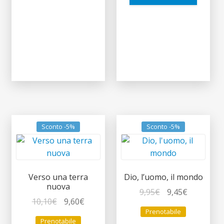
Sconto -5%
Sconto -5%
Verso una terra
Dio, l’uomo, il mondo
nuova
Il
Il
9,95
€
9,45
€
Il
Il
10,10
€
9,60
€
prezzo
prezzo
Prenotabile
prezzo
prezzo
originale
attuale
Prenotabile