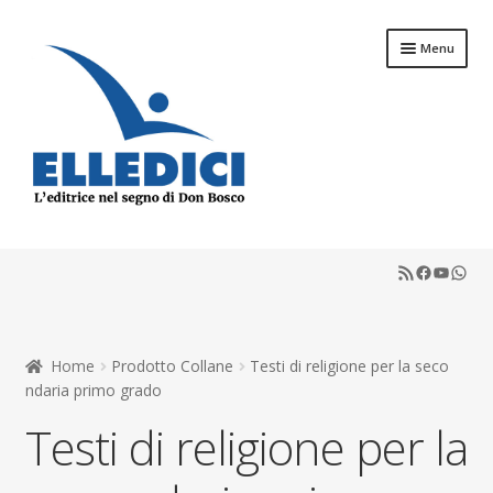
Vai
Vai
Menu
alla
al
navigazione
contenuto
Espandi
Libreria Online
il
RSS Feed
Faceboo
YouTu
What
menu
Espandi
Catechesi
child
il
menu
Espandi
Liturgia
child
il
Home
Prodotto Collane
Testi di religione per la seco
menu
Espandi
Sussidi
ndaria primo grado
child
il
Testi di religione per la
menu
Espandi
Riviste
child
il
menu
Scuola