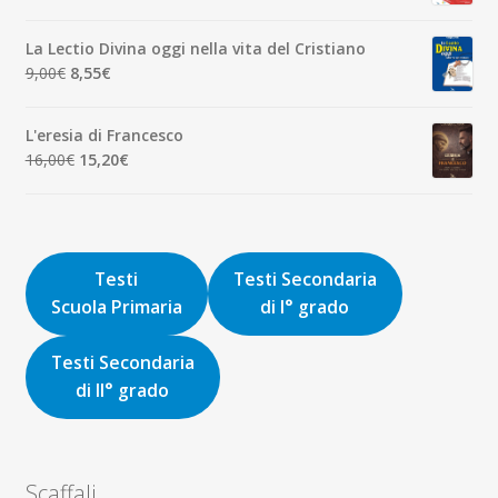
prezzo
prezzo
originale
attuale
La Lectio Divina oggi nella vita del Cristiano
era:
è:
Il
Il
9,00
€
8,55
€
8,00€.
7,60€.
prezzo
prezzo
originale
attuale
L'eresia di Francesco
era:
è:
Il
Il
16,00
€
15,20
€
9,00€.
8,55€.
prezzo
prezzo
originale
attuale
era:
è:
16,00€.
15,20€.
Testi
Testi Secondaria
Scuola Primaria
di I° grado
Testi Secondaria
di II° grado
Scaffali