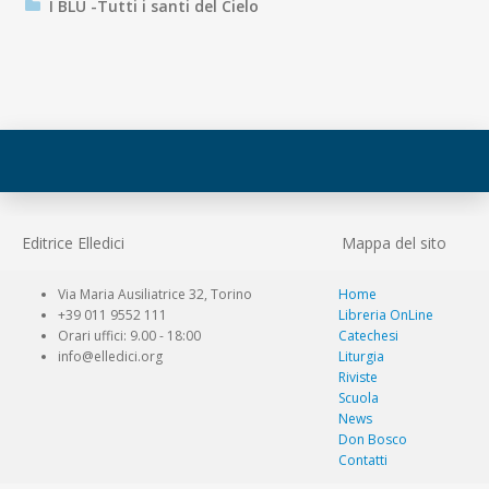
I BLU -Tutti i santi del Cielo
Editrice Elledici
Mappa del sito
Via Maria Ausiliatrice 32, Torino
Home
+39 011 9552 111
Libreria OnLine
Orari uffici: 9.00 - 18:00
Catechesi
info@elledici.org
Liturgia
Riviste
Scuola
News
Don Bosco
Contatti