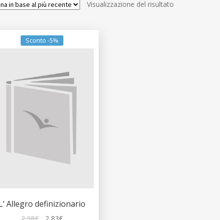
Visualizzazione del risultato
Sconto -5%
L’ Allegro definizionario
Il
Il
2,98
€
2,83
€