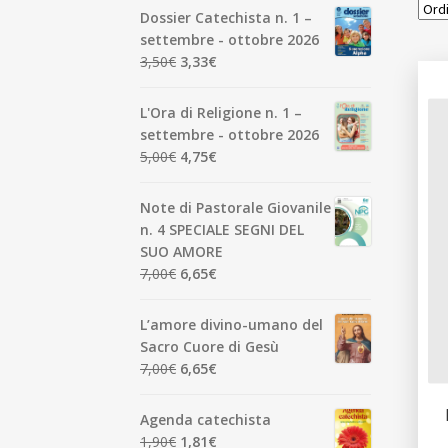
Dossier Catechista n. 1 –
settembre - ottobre 2026
Il
Il
3,50
€
3,33
€
prezzo
prezzo
originale
attuale
L'Ora di Religione n. 1 –
era:
è:
settembre - ottobre 2026
3,50€.
3,33€.
Il
Il
5,00
€
4,75
€
prezzo
prezzo
originale
attuale
Note di Pastorale Giovanile
era:
è:
n. 4 SPECIALE SEGNI DEL
5,00€.
4,75€.
SUO AMORE
Il
Il
7,00
€
6,65
€
prezzo
prezzo
originale
attuale
L’amore divino-umano del
era:
è:
Sacro Cuore di Gesù
7,00€.
6,65€.
Il
Il
7,00
€
6,65
€
prezzo
prezzo
originale
attuale
Agenda catechista
era:
è:
Il
Il
1,90
€
1,81
€