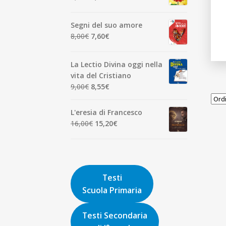
7,00€.
6,65€.
prezzo
prezzo
originale
attuale
Segni del suo amore
era:
è:
Il
Il
8,00
€
7,60
€
1,90€.
1,81€.
prezzo
prezzo
originale
attuale
La Lectio Divina oggi nella
era:
è:
vita del Cristiano
8,00€.
7,60€.
Il
Il
9,00
€
8,55
€
prezzo
prezzo
originale
attuale
L'eresia di Francesco
era:
è:
Il
Il
16,00
€
15,20
€
9,00€.
8,55€.
prezzo
prezzo
originale
attuale
era:
è:
16,00€.
15,20€.
Testi
Scuola Primaria
Testi Secondaria