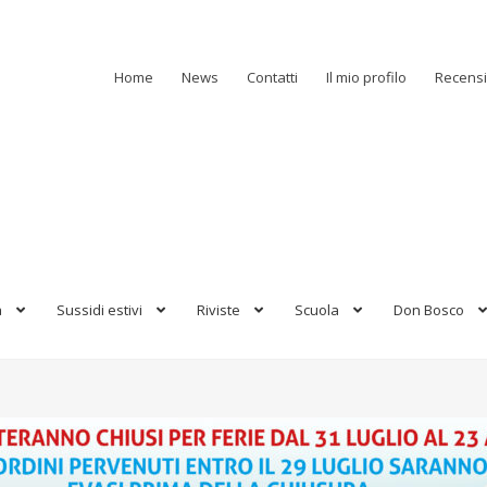
Home
News
Contatti
Il mio profilo
Recensi
a
Sussidi estivi
Riviste
Scuola
Don Bosco