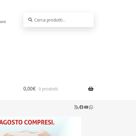
Cerca:
Cerca
oni
0,00
€
0 prodotti
RSS Feed
Facebook
YouTube
WhatsApp