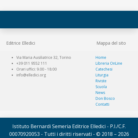
Editrice Elledici
Mappa del sito
Via Maria Ausiliatrice 32, Torino
Home
+39 011 9552 111
Libreria OnLine
Orari uffici: 9.00 - 18:00
Catechesi
info@elledici.org
Liturgia
Riviste
Scuola
News
Don Bosco
Contatti
Istituto Bernardi Semeria Editrice Elledici - P.I./C.F.
00070920053 - Tutti i diritti riservati - © 2018 – 2026