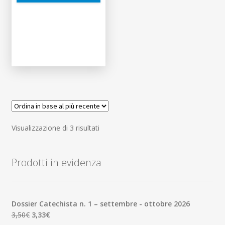
Ordina
Visualizzazione di 3 risultati
in
base
Prodotti in evidenza
al
più
recente
Dossier Catechista n. 1 – settembre - ottobre 2026
Il
Il
3,50
€
3,33
€