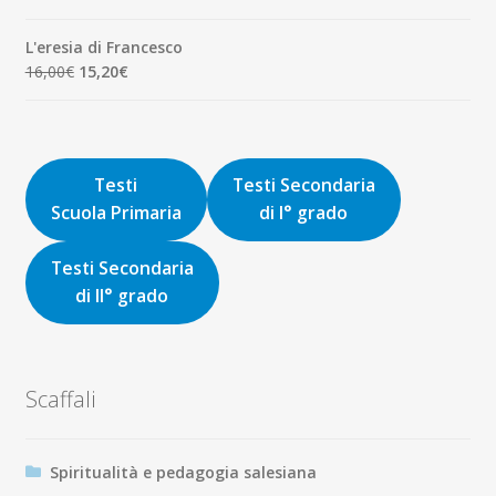
8,00€.
7,60€.
prezzo
prezzo
originale
attuale
L'eresia di Francesco
era:
è:
Il
Il
16,00
€
15,20
€
9,00€.
8,55€.
prezzo
prezzo
originale
attuale
era:
è:
16,00€.
15,20€.
Testi
Testi Secondaria
Scuola Primaria
di I° grado
Testi Secondaria
di II° grado
Scaffali
Spiritualità e pedagogia salesiana