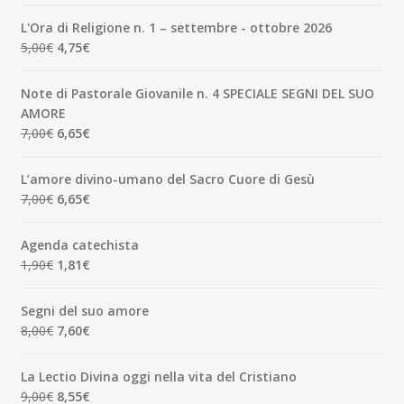
prezzo
prezzo
originale
attuale
L'Ora di Religione n. 1 – settembre - ottobre 2026
era:
è:
Il
Il
5,00
€
4,75
€
3,50€.
3,33€.
prezzo
prezzo
originale
attuale
Note di Pastorale Giovanile n. 4 SPECIALE SEGNI DEL SUO
era:
è:
AMORE
5,00€.
4,75€.
Il
Il
7,00
€
6,65
€
prezzo
prezzo
originale
attuale
L’amore divino-umano del Sacro Cuore di Gesù
era:
è:
Il
Il
7,00
€
6,65
€
7,00€.
6,65€.
prezzo
prezzo
originale
attuale
Agenda catechista
era:
è:
Il
Il
1,90
€
1,81
€
7,00€.
6,65€.
prezzo
prezzo
originale
attuale
Segni del suo amore
era:
è:
Il
Il
8,00
€
7,60
€
1,90€.
1,81€.
prezzo
prezzo
originale
attuale
La Lectio Divina oggi nella vita del Cristiano
era:
è:
Il
Il
9,00
€
8,55
€