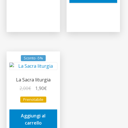
Sconto -5%
La Sacra liturgia
Il
Il
2,00
€
1,90
€
prezzo
prezzo
Prenotabile
originale
attuale
era:
è:
Aggiungi al
2,00€.
1,90€.
carrello