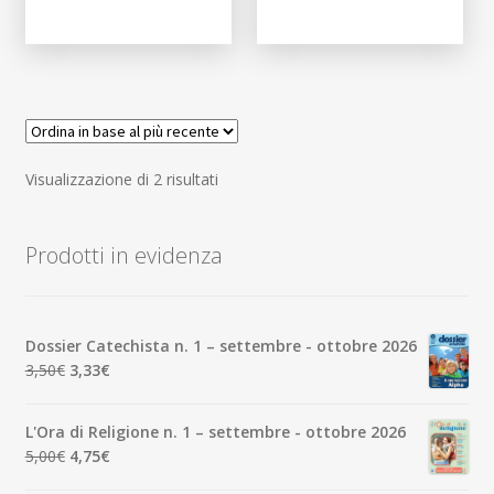
Ordina
Visualizzazione di 2 risultati
in
base
Prodotti in evidenza
al
più
recente
Dossier Catechista n. 1 – settembre - ottobre 2026
Il
Il
3,50
€
3,33
€
prezzo
prezzo
originale
attuale
L'Ora di Religione n. 1 – settembre - ottobre 2026
era:
è:
Il
Il
5,00
€
4,75
€
3,50€.
3,33€.
prezzo
prezzo