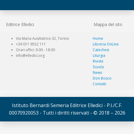
Editrice Elledici
Mappa del sito
Via Maria Ausiliatrice 32, Torino
Home
+39 011 9552 111
Libreria OnLine
Orari uffici: 9.00 - 18:00
Catechesi
info@elledici.org
Liturgia
Riviste
Scuola
News
Don Bosco
Contatti
Istituto Bernardi Semeria Editrice Elledici - P.I./C.F.
00070920053 - Tutti i diritti riservati - © 2018 – 2026