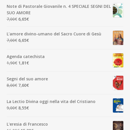
originale
attuale
Note di Pastorale Giovanile n. 4 SPECIALE SEGNI DEL
era:
è:
SUO AMORE
5,00€.
4,75€.
Il
Il
7,00
€
6,65
€
prezzo
prezzo
originale
attuale
L’amore divino-umano del Sacro Cuore di Gesù
era:
è:
Il
Il
7,00
€
6,65
€
7,00€.
6,65€.
prezzo
prezzo
originale
attuale
Agenda catechista
era:
è:
Il
Il
1,90
€
1,81
€
7,00€.
6,65€.
prezzo
prezzo
originale
attuale
Segni del suo amore
era:
è:
Il
Il
8,00
€
7,60
€
1,90€.
1,81€.
prezzo
prezzo
originale
attuale
La Lectio Divina oggi nella vita del Cristiano
era:
è:
Il
Il
9,00
€
8,55
€
8,00€.
7,60€.
prezzo
prezzo
originale
attuale
L'eresia di Francesco
era:
è: