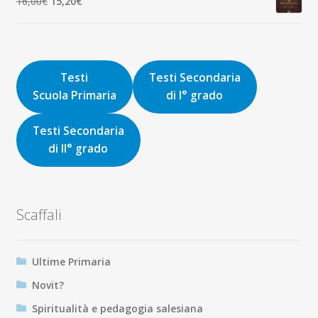
Il
Il
16,00
€
15,20
€
9,00€.
8,55€.
prezzo
prezzo
originale
attuale
era:
è:
16,00€.
15,20€.
Testi
Testi Secondaria
Scuola Primaria
di I° grado
Testi Secondaria
di II° grado
Scaffali
Ultime Primaria
Novit?
Spiritualità e pedagogia salesiana