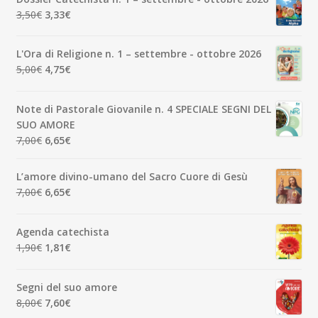
Il
Il
3,50
€
3,33
€
prezzo
prezzo
originale
attuale
L'Ora di Religione n. 1 – settembre - ottobre 2026
era:
è:
Il
Il
5,00
€
4,75
€
3,50€.
3,33€.
prezzo
prezzo
originale
attuale
Note di Pastorale Giovanile n. 4 SPECIALE SEGNI DEL
era:
è:
SUO AMORE
5,00€.
4,75€.
Il
Il
7,00
€
6,65
€
prezzo
prezzo
originale
attuale
L’amore divino-umano del Sacro Cuore di Gesù
era:
è:
Il
Il
7,00
€
6,65
€
7,00€.
6,65€.
prezzo
prezzo
originale
attuale
Agenda catechista
era:
è:
Il
Il
1,90
€
1,81
€
7,00€.
6,65€.
prezzo
prezzo
originale
attuale
Segni del suo amore
era:
è:
Il
Il
8,00
€
7,60
€
1,90€.
1,81€.
prezzo
prezzo