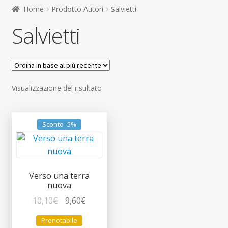
child
Home
Prodotto Autori
Salvietti
Espandi
Contatti
Salvietti
il
menu
Espandi
Don Bosco
child
il
menu
child
Visualizzazione del risultato
Sconto -5%
Verso una terra
nuova
Il
Il
10,10
€
9,60
€
prezzo
prezzo
Prenotabile
originale
attuale