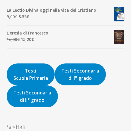
originale
attuale
La Lectio Divina oggi nella vita del Cristiano
era:
è:
Il
Il
9,00
€
8,55
€
8,00€.
7,60€.
prezzo
prezzo
originale
attuale
L'eresia di Francesco
era:
è:
Il
Il
16,00
€
15,20
€
9,00€.
8,55€.
prezzo
prezzo
originale
attuale
era:
è:
16,00€.
15,20€.
Testi
Testi Secondaria
Scuola Primaria
di I° grado
Testi Secondaria
di II° grado
Scaffali