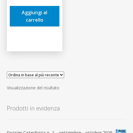
era:
è:
Aggiungi al
10,10€.
9,60€.
carrello
Visualizzazione del risultato
Prodotti in evidenza
Dossier Catechista n. 1 – settembre - ottobre 2026