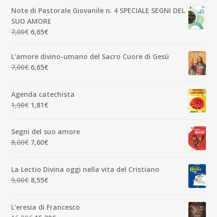
originale
attuale
Note di Pastorale Giovanile n. 4 SPECIALE SEGNI DEL
era:
è:
SUO AMORE
5,00€.
4,75€.
Il
Il
7,00
€
6,65
€
prezzo
prezzo
originale
attuale
L’amore divino-umano del Sacro Cuore di Gesù
era:
è:
Il
Il
7,00
€
6,65
€
7,00€.
6,65€.
prezzo
prezzo
originale
attuale
Agenda catechista
era:
è:
Il
Il
1,90
€
1,81
€
7,00€.
6,65€.
prezzo
prezzo
originale
attuale
Segni del suo amore
era:
è:
Il
Il
8,00
€
7,60
€
1,90€.
1,81€.
prezzo
prezzo
originale
attuale
La Lectio Divina oggi nella vita del Cristiano
era:
è:
Il
Il
9,00
€
8,55
€
8,00€.
7,60€.
prezzo
prezzo
originale
attuale
L'eresia di Francesco
era:
è: