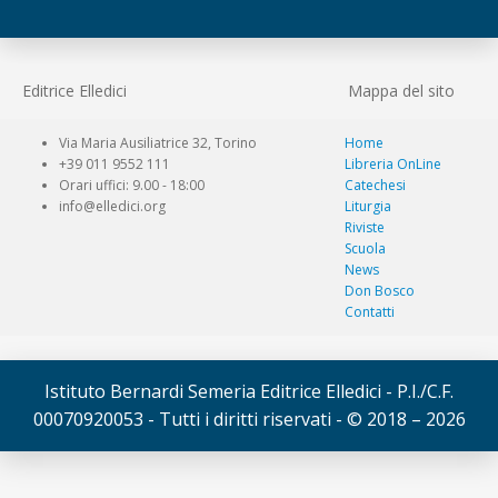
Editrice Elledici
Mappa del sito
Via Maria Ausiliatrice 32, Torino
Home
+39 011 9552 111
Libreria OnLine
Orari uffici: 9.00 - 18:00
Catechesi
info@elledici.org
Liturgia
Riviste
Scuola
News
Don Bosco
Contatti
Istituto Bernardi Semeria Editrice Elledici - P.I./C.F.
00070920053 - Tutti i diritti riservati - © 2018 – 2026