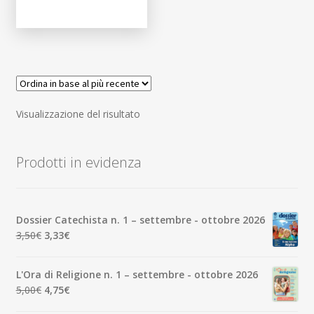
Visualizzazione del risultato
Prodotti in evidenza
Dossier Catechista n. 1 – settembre - ottobre 2026
Il
Il
3,50
€
3,33
€
prezzo
prezzo
originale
attuale
L'Ora di Religione n. 1 – settembre - ottobre 2026
era:
è:
Il
Il
5,00
€
4,75
€
3,50€.
3,33€.
prezzo
prezzo