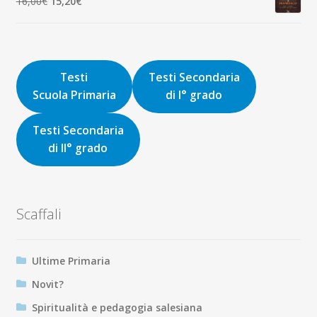
Il
Il
16,00
€
15,20
€
9,00€.
8,55€.
prezzo
prezzo
originale
attuale
era:
è:
16,00€.
15,20€.
Testi
Testi Secondaria
Scuola Primaria
di I° grado
Testi Secondaria
di II° grado
Scaffali
Ultime Primaria
Novit?
Spiritualità e pedagogia salesiana