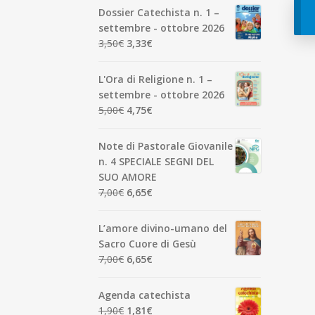
Dossier Catechista n. 1 –
settembre - ottobre 2026
Il
Il
3,50
€
3,33
€
prezzo
prezzo
originale
attuale
L'Ora di Religione n. 1 –
era:
è:
settembre - ottobre 2026
3,50€.
3,33€.
Il
Il
5,00
€
4,75
€
prezzo
prezzo
originale
attuale
Note di Pastorale Giovanile
era:
è:
n. 4 SPECIALE SEGNI DEL
5,00€.
4,75€.
SUO AMORE
Il
Il
7,00
€
6,65
€
prezzo
prezzo
originale
attuale
L’amore divino-umano del
era:
è:
Sacro Cuore di Gesù
7,00€.
6,65€.
Il
Il
7,00
€
6,65
€
prezzo
prezzo
originale
attuale
Agenda catechista
era:
è:
Il
Il
1,90
€
1,81
€