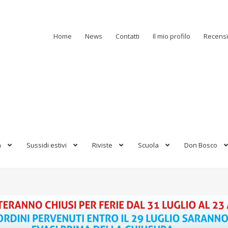
Home
News
Contatti
Il mio profilo
Recensi
a
Sussidi estivi
Riviste
Scuola
Don Bosco