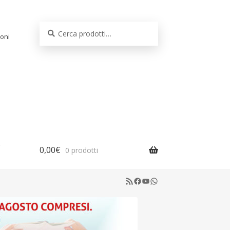
Cerca:
Cerca
oni
0,00
€
0 prodotti
RSS Feed
Facebook
YouTube
WhatsApp