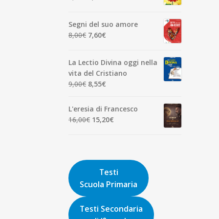
7,00€.
6,65€.
prezzo
prezzo
originale
attuale
Segni del suo amore
era:
è:
Il
Il
8,00
€
7,60
€
1,90€.
1,81€.
prezzo
prezzo
originale
attuale
La Lectio Divina oggi nella
era:
è:
vita del Cristiano
8,00€.
7,60€.
Il
Il
9,00
€
8,55
€
prezzo
prezzo
originale
attuale
L'eresia di Francesco
era:
è:
Il
Il
16,00
€
15,20
€
9,00€.
8,55€.
prezzo
prezzo
originale
attuale
era:
è:
16,00€.
15,20€.
Testi
Scuola Primaria
Testi Secondaria