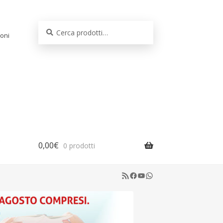
Cerca:
Cerca
oni
0,00
€
0 prodotti
RSS Feed
Facebook
YouTube
WhatsApp