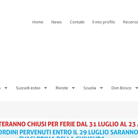
Home
News
Contatti
Il mio profilo
Recensi
a
Sussidi estivi
Riviste
Scuola
Don Bosco