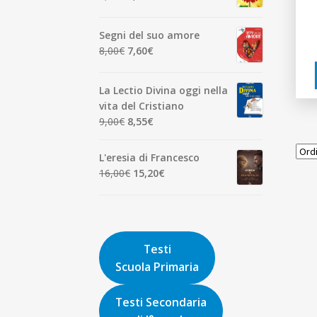
7,00€.
6,65€.
prezzo
prezzo
originale
attuale
Segni del suo amore
era:
è:
Il
Il
8,00
€
7,60
€
1,90€.
1,81€.
prezzo
prezzo
originale
attuale
La Lectio Divina oggi nella
era:
è:
vita del Cristiano
8,00€.
7,60€.
Il
Il
9,00
€
8,55
€
prezzo
prezzo
originale
attuale
L'eresia di Francesco
era:
è:
Il
Il
16,00
€
15,20
€
9,00€.
8,55€.
prezzo
prezzo
originale
attuale
era:
è:
16,00€.
15,20€.
Testi
Scuola Primaria
Testi Secondaria