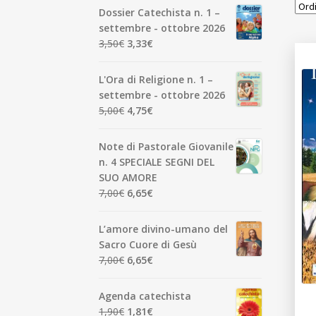
Dossier Catechista n. 1 –
settembre - ottobre 2026
Il
Il
3,50
€
3,33
€
prezzo
prezzo
originale
attuale
L'Ora di Religione n. 1 –
era:
è:
settembre - ottobre 2026
3,50€.
3,33€.
Il
Il
5,00
€
4,75
€
prezzo
prezzo
originale
attuale
Note di Pastorale Giovanile
era:
è:
n. 4 SPECIALE SEGNI DEL
5,00€.
4,75€.
SUO AMORE
Il
Il
7,00
€
6,65
€
prezzo
prezzo
originale
attuale
L’amore divino-umano del
era:
è:
Sacro Cuore di Gesù
7,00€.
6,65€.
Il
Il
7,00
€
6,65
€
prezzo
prezzo
originale
attuale
Agenda catechista
era:
è:
Il
Il
1,90
€
1,81
€