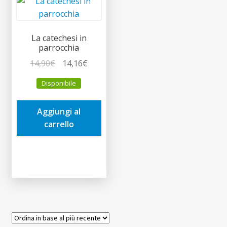
child
La catechesi in
parrocchia
Il
Il
14,90
€
14,16
€
prezzo
prezzo
Disponibile
originale
attuale
era:
è:
Aggiungi al
14,90€.
14,16€.
carrello