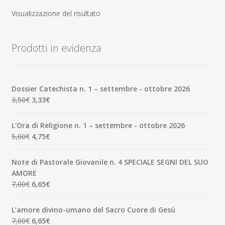
Visualizzazione del risultato
Prodotti in evidenza
Dossier Catechista n. 1 – settembre - ottobre 2026
Il
Il
3,50
€
3,33
€
prezzo
prezzo
originale
attuale
L'Ora di Religione n. 1 – settembre - ottobre 2026
era:
è:
Il
Il
5,00
€
4,75
€
3,50€.
3,33€.
prezzo
prezzo
originale
attuale
Note di Pastorale Giovanile n. 4 SPECIALE SEGNI DEL SUO
era:
è:
AMORE
5,00€.
4,75€.
Il
Il
7,00
€
6,65
€
prezzo
prezzo
originale
attuale
L’amore divino-umano del Sacro Cuore di Gesù
era:
è:
Il
Il
7,00
€
6,65
€