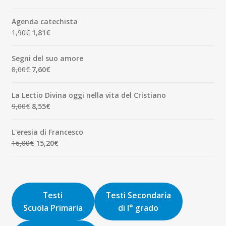
7,00€.
6,65€.
prezzo
prezzo
originale
attuale
Agenda catechista
era:
è:
Il
Il
1,90
€
1,81
€
7,00€.
6,65€.
prezzo
prezzo
originale
attuale
Segni del suo amore
era:
è:
Il
Il
8,00
€
7,60
€
1,90€.
1,81€.
prezzo
prezzo
originale
attuale
La Lectio Divina oggi nella vita del Cristiano
era:
è:
Il
Il
9,00
€
8,55
€
8,00€.
7,60€.
prezzo
prezzo
originale
attuale
L'eresia di Francesco
era:
è:
Il
Il
16,00
€
15,20
€
9,00€.
8,55€.
prezzo
prezzo
originale
attuale
era:
è:
16,00€.
15,20€.
Testi
Testi Secondaria
Scuola Primaria
di I° grado