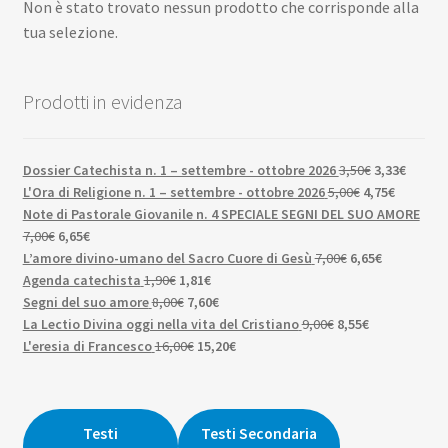
Non è stato trovato nessun prodotto che corrisponde alla
Scuola
child
tua selezione.
Espan
Contatti
il
Prodotti in evidenza
menu
Espan
Don Bosco
child
il
menu
Il
Il
Dossier Catechista n. 1 – settembre - ottobre 2026
3,50
€
3,33
€
child
Il
prezzo
Il
prezzo
L'Ora di Religione n. 1 – settembre - ottobre 2026
5,00
€
4,75
€
prezzo
originale
prezzo
attuale
Note di Pastorale Giovanile n. 4 SPECIALE SEGNI DEL SUO AMORE
Il
Il
originale
era:
attuale
è:
7,00
€
6,65
€
prezzo
prezzo
Il
era:
3,50€.
Il
è:
3,33€.
L’amore divino-umano del Sacro Cuore di Gesù
7,00
€
6,65
€
originale
attuale
Il
Il
prezzo
5,00€.
prezzo
4,75€.
Agenda catechista
1,90
€
1,81
€
era:
è:
prezzo
Il
prezzo
Il
originale
attuale
Segni del suo amore
8,00
€
7,60
€
7,00€.
6,65€.
originale
prezzo
attuale
prezzo
Il
era:
Il
è:
La Lectio Divina oggi nella vita del Cristiano
9,00
€
8,55
€
era:
originale
Il
è:
attuale
Il
prezzo
7,00€.
prezzo
6,65€.
L'eresia di Francesco
16,00
€
15,20
€
1,90€.
era:
prezzo
1,81€.
è:
prezzo
originale
attuale
8,00€.
originale
7,60€.
attuale
era:
è:
era:
è:
9,00€.
8,55€.
16,00€.
15,20€.
Testi
Testi Secondaria