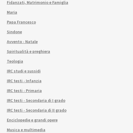
Fidanzati, Matrimonio e Famiglia
Maria
Papa Francesco
Sindone
Avvento - Natale
Spiritualità e preghiera
Teologia
IRC studi e sussidi
IRC testi - Infanzia
IRC testi - Primaria
IRC testi - Secondaria di I grado
IRC testi - Secondaria di II grado
Enciclopedie e grandi opere
Musica e multimedia