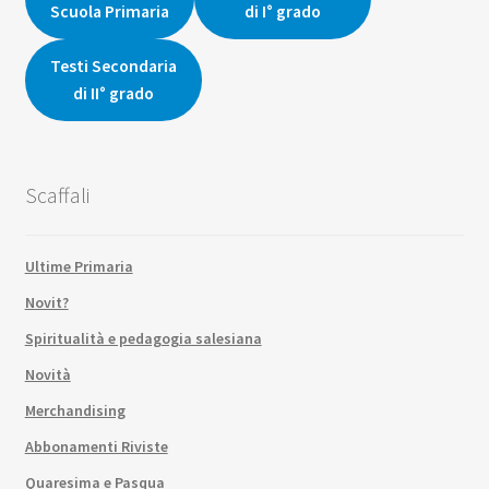
Scuola Primaria
di I° grado
Testi Secondaria
di II° grado
Scaffali
Ultime Primaria
Novit?
Spiritualità e pedagogia salesiana
Novità
Merchandising
Abbonamenti Riviste
Quaresima e Pasqua