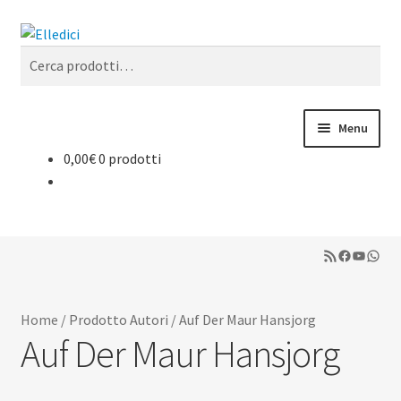
Vai
Vai
Cerca
alla
al
Cerca:
navigazione
contenuto
Menu
0,00
€
0 prodotti
Espan
Libreria Online
il
menu
Espan
Catechesi
child
il
RSS Feed
Facebook
YouTub
What
menu
Espan
Liturgia
child
il
menu
Espan
Sussidi
Home
/
Prodotto Autori
/
Auf Der Maur Hansjorg
child
il
Auf Der Maur Hansjorg
menu
Espan
Riviste
child
il
menu