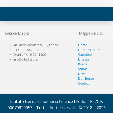
Editrice Elledici
Mappa del sito
Via Maria Ausiliatrice 32, Torino
Home
+39 011 9552 111
Libreria OnLine
Orari uffici: 9.00 - 18:00
Catechesi
info@elledici.org
Liturgia
Riviste
Scuola
News
Don Bosco
Contatti
Istituto Bernardi Semeria Editrice Elledici - P.I./C.F.
00070920053 - Tutti i diritti riservati - © 2018 – 2026