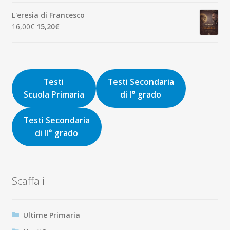
originale
attuale
L'eresia di Francesco
era:
è:
Il
Il
16,00
€
15,20
€
9,00€.
8,55€.
prezzo
prezzo
originale
attuale
era:
è:
16,00€.
15,20€.
Testi
Testi Secondaria
Scuola Primaria
di I° grado
Testi Secondaria
di II° grado
Scaffali
Ultime Primaria