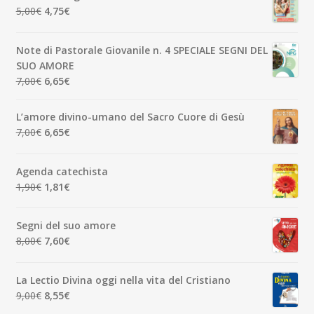
era:
è:
Il
Il
5,00
€
4,75
€
3,50€.
3,33€.
prezzo
prezzo
originale
attuale
Note di Pastorale Giovanile n. 4 SPECIALE SEGNI DEL
era:
è:
SUO AMORE
5,00€.
4,75€.
Il
Il
7,00
€
6,65
€
prezzo
prezzo
originale
attuale
L’amore divino-umano del Sacro Cuore di Gesù
era:
è:
Il
Il
7,00
€
6,65
€
7,00€.
6,65€.
prezzo
prezzo
originale
attuale
Agenda catechista
era:
è:
Il
Il
1,90
€
1,81
€
7,00€.
6,65€.
prezzo
prezzo
originale
attuale
Segni del suo amore
era:
è:
Il
Il
8,00
€
7,60
€
1,90€.
1,81€.
prezzo
prezzo
originale
attuale
La Lectio Divina oggi nella vita del Cristiano
era:
è:
Il
Il
9,00
€
8,55
€
8,00€.
7,60€.
prezzo
prezzo