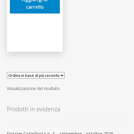
3,50€.
3,33€.
carrello
Visualizzazione del risultato
Prodotti in evidenza
Dossier Catechista n. 1 – settembre - ottobre 2026