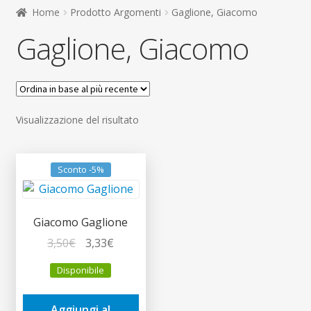
child
Home
Prodotto Argomenti
Gaglione, Giacomo
Espandi
Contatti
Gaglione, Giacomo
il
menu
Espandi
Don Bosco
child
il
menu
child
Visualizzazione del risultato
Sconto -5%
Giacomo Gaglione
Il
Il
3,50
€
3,33
€
prezzo
prezzo
Disponibile
originale
attuale
era:
è:
Aggiungi al