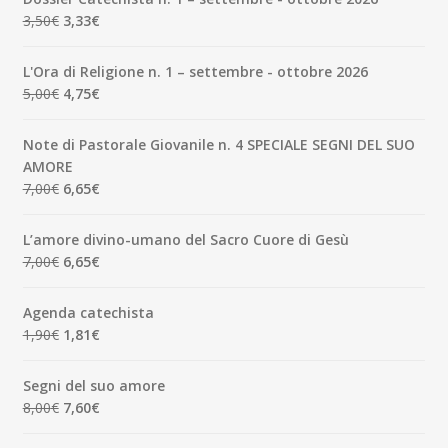
Il
Il
3,50
€
3,33
€
prezzo
prezzo
originale
attuale
L'Ora di Religione n. 1 – settembre - ottobre 2026
era:
è:
Il
Il
5,00
€
4,75
€
3,50€.
3,33€.
prezzo
prezzo
originale
attuale
Note di Pastorale Giovanile n. 4 SPECIALE SEGNI DEL SUO
era:
è:
AMORE
5,00€.
4,75€.
Il
Il
7,00
€
6,65
€
prezzo
prezzo
originale
attuale
L’amore divino-umano del Sacro Cuore di Gesù
era:
è:
Il
Il
7,00
€
6,65
€
7,00€.
6,65€.
prezzo
prezzo
originale
attuale
Agenda catechista
era:
è:
Il
Il
1,90
€
1,81
€
7,00€.
6,65€.
prezzo
prezzo
originale
attuale
Segni del suo amore
era:
è:
Il
Il
8,00
€
7,60
€
1,90€.
1,81€.
prezzo
prezzo