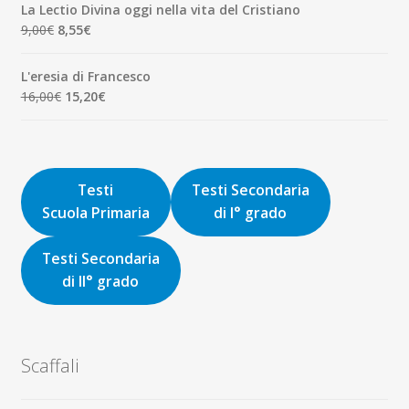
originale
attuale
La Lectio Divina oggi nella vita del Cristiano
era:
è:
Il
Il
9,00
€
8,55
€
8,00€.
7,60€.
prezzo
prezzo
originale
attuale
L'eresia di Francesco
era:
è:
Il
Il
16,00
€
15,20
€
9,00€.
8,55€.
prezzo
prezzo
originale
attuale
era:
è:
16,00€.
15,20€.
Testi
Testi Secondaria
Scuola Primaria
di I° grado
Testi Secondaria
di II° grado
Scaffali