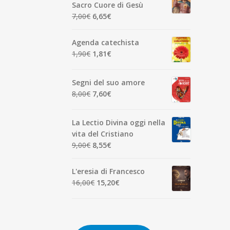
era:
è:
Sacro Cuore di Gesù
7,00€.
6,65€.
Il
Il
7,00
€
6,65
€
prezzo
prezzo
originale
attuale
Agenda catechista
era:
è:
Il
Il
1,90
€
1,81
€
7,00€.
6,65€.
prezzo
prezzo
originale
attuale
Segni del suo amore
era:
è:
Il
Il
8,00
€
7,60
€
1,90€.
1,81€.
prezzo
prezzo
originale
attuale
La Lectio Divina oggi nella
era:
è:
vita del Cristiano
8,00€.
7,60€.
Il
Il
9,00
€
8,55
€
prezzo
prezzo
originale
attuale
L'eresia di Francesco
era:
è:
Il
Il
16,00
€
15,20
€
9,00€.
8,55€.
prezzo
prezzo
originale
attuale
era:
è:
16,00€.
15,20€.