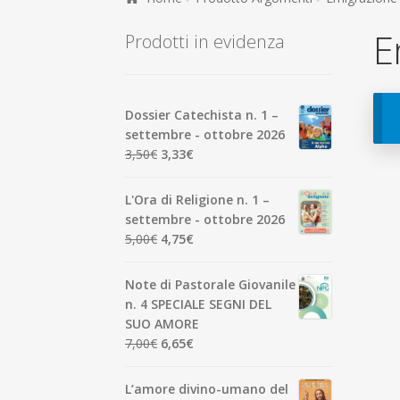
E
Prodotti in evidenza
Dossier Catechista n. 1 –
settembre - ottobre 2026
Il
Il
3,50
€
3,33
€
prezzo
prezzo
originale
attuale
L'Ora di Religione n. 1 –
era:
è:
settembre - ottobre 2026
3,50€.
3,33€.
Il
Il
5,00
€
4,75
€
prezzo
prezzo
originale
attuale
Note di Pastorale Giovanile
era:
è:
n. 4 SPECIALE SEGNI DEL
5,00€.
4,75€.
SUO AMORE
Il
Il
7,00
€
6,65
€
prezzo
prezzo
originale
attuale
L’amore divino-umano del