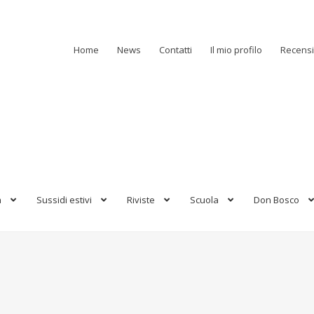
Home
News
Contatti
Il mio profilo
Recensi
a
Sussidi estivi
Riviste
Scuola
Don Bosco