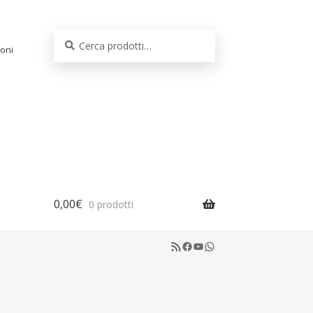
Cerca:
Cerca
oni
0,00
€
0 prodotti
RSS Feed
Facebook
YouTube
WhatsApp