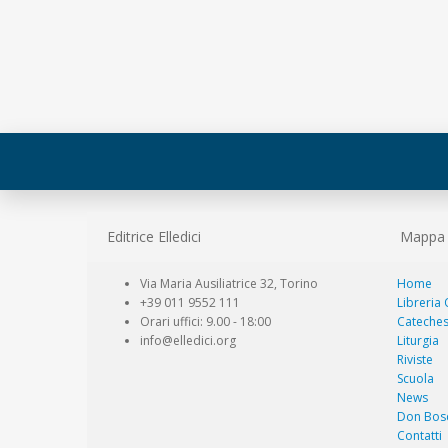
Editrice Elledici
Mappa d
Via Maria Ausiliatrice 32, Torino
Home
+39 011 9552 111
Libreria
Orari uffici: 9.00 - 18:00
Cateches
info@elledici.org
Liturgia
Riviste
Scuola
News
Don Bos
Contatti